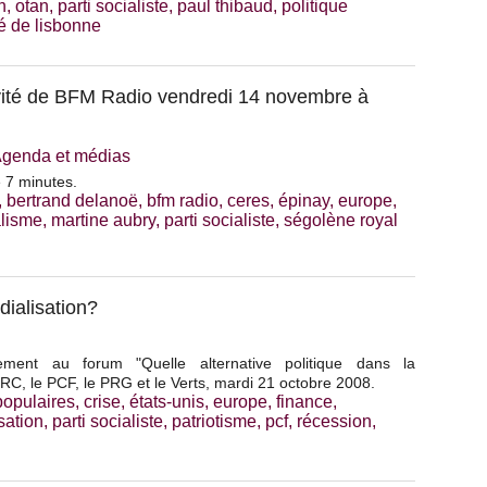
n
,
otan
,
parti socialiste
,
paul thibaud
,
politique
té de lisbonne
ité de BFM Radio vendredi 14 novembre à
genda et médias
e 7 minutes.
,
bertrand delanoë
,
bfm radio
,
ceres
,
épinay
,
europe
,
alisme
,
martine aubry
,
parti socialiste
,
ségolène royal
dialisation?
ement au forum "Quelle alternative politique dans la
MRC, le PCF, le PRG et le Verts, mardi 21 octobre 2008.
opulaires
,
crise
,
états-unis
,
europe
,
finance
,
sation
,
parti socialiste
,
patriotisme
,
pcf
,
récession
,