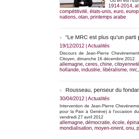
"Où en est l'Eu
1914-2014
,
a
compétitivité
,
états-unis
,
euro
,
europ
nations
,
otan
,
printemps arabe
"Le MRC est plus qu’un parti p
19/12/2012
|
Actualités
Discours de Jean-Pierre Chevènement
Citoyen, dimanche 16 décembre 2012.
allemagne
,
ceres
,
chine
,
citoyennet
hollande
,
industrie
,
libéralisme
,
mrc
Rousseau, penseur du fondam
30/04/2012
|
Actualités
Intervention de Jean-Pierre Chevènemen
pour la Paix à Genève) à l’occasion d
vendredi 27 avril 2012
allemagne
,
démocratie
,
école
,
épin
mondialisation
,
moyen-orient
,
onu
,
p