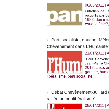
06/06/2011
|
A
Entretien de 
recueillis par B
1983
,
dominiq
est-elle finie?
Parti socialiste, gauche, Mél
Chevènement dans L'Humanité
21/01/2011
|
A
"Pour Chevèneme
Jean-Pierre Ch
2012
,
crise
,
e
gauche
,
huma
libéralisme
,
parti socialiste
Débat Chevènement-Julliard 
ralliée au néolibéralisme"
08/01/2011
|
A