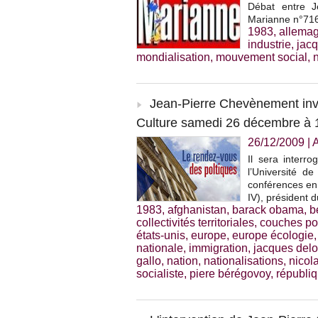
Débat entre J
Marianne n°716,
1983
,
allema
industrie
,
jacq
mondialisation
,
mouvement social
,
Jean-Pierre Chevènement invi
Culture samedi 26 décembre à 
26/12/2009
|
Il sera interr
l’Université de
conférences en 
IV), président d
1983
,
afghanistan
,
barack obama
,
b
collectivités territoriales
,
couches po
états-unis
,
europe
,
europe écologie
nationale
,
immigration
,
jacques delo
gallo
,
nation
,
nationalisations
,
nicol
socialiste
,
piere bérégovoy
,
républi