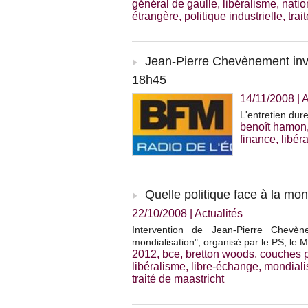
général de gaulle
,
libéralisme
,
natio
étrangère
,
politique industrielle
,
trai
Jean-Pierre Chevènement inv
18h45
14/11/2008
|
A
L'entretien dur
benoît hamon
finance
,
libér
Quelle politique face à la mon
22/10/2008
|
Actualités
Intervention de Jean-Pierre Chevèn
mondialisation", organisé par le PS, le 
2012
,
bce
,
bretton woods
,
couches p
libéralisme
,
libre-échange
,
mondiali
traité de maastricht