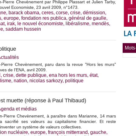
n-Pierre Chevènement par Philippe Plassart et Julien Tarby,
ouvel Economiste, 23 avril 2009, n°1473.
gne
,
barack obama
,
ceres
,
corse
,
crise
,
démission
,
s
,
europe
,
fondation res publica
,
général de gaulle
,
nat
,
irak
,
le nouvel économiste
,
libéralisme
,
mendès
,
ue
,
saddam hussein
Mots-
olitique
ctualités
n-Pierre Chevènement, paru dans la revue "Hors les murs"
ves de l'ENA, avril 2009.
l
,
crise
,
dette publique
,
ena hors les murs
,
état
,
alisme
,
nation
,
nicolas sarkozy
,
politique
est muette (réponse à Paul Thibaud)
Agenda et médias
n-Pierre Chevènement, à paraître dans Marianne, 14 mars
sacrifié ses valeurs au capitalisme financier. Et reste
inventer un système de valeurs collectives.
ion nucléaire
,
europe
,
françois mitterrand
,
gauche
,