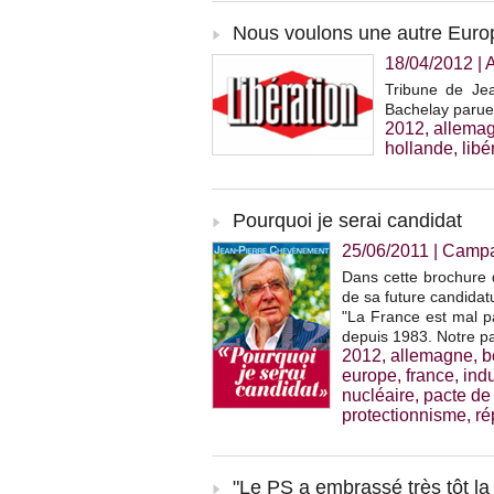
Nous voulons une autre Europe
18/04/2012
|
Tribune de Je
Bachelay parue 
2012
,
allema
hollande
,
libé
Pourquoi je serai candidat
25/06/2011
|
Campag
Dans cette brochure
de sa future candidat
"La France est mal pa
depuis 1983. Notre pa
2012
,
allemagne
,
b
europe
,
france
,
indu
nucléaire
,
pacte de
protectionnisme
,
ré
"Le PS a embrassé très tôt la