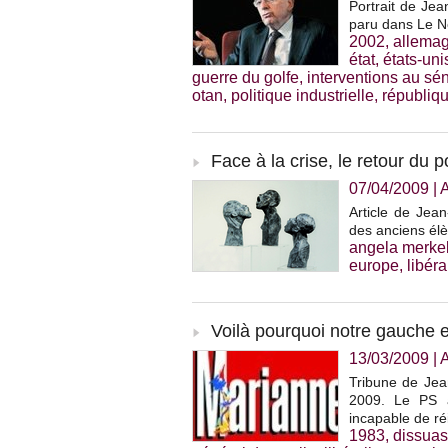
Portrait de Jea
paru dans Le N
2002
,
allema
état
,
états-uni
guerre du golfe
,
interventions au sé
otan
,
politique industrielle
,
républiq
Face à la crise, le retour du p
07/04/2009
|
A
Article de Jea
des anciens élè
angela merke
europe
,
libér
Voilà pourquoi notre gauche 
13/03/2009
|
Tribune de Jea
2009. Le PS a 
incapable de ré
1983
,
dissuas