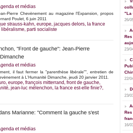
V
genda et médias
coll
Jean-Pierre Chevènement au magazine l'Expansion, propos
"La 
ernard Poulet, 6 juin 2011
26/0
ue strauss-kahn
,
europe
,
jacques delors
,
la france
,
libéralisme
,
parti socialiste
A
Res 
aujo
enchon, "Front de gauche": Jean-Pierre
23/0
 Dimanche
C
genda et médias
Publ
nt, il faut fermer la "parenthèse libérale"", entretien de
Chin
evènement à L'Humanité Dimanche, jeudi 20 janvier 2011.
22/0
uro
,
europe
,
françois mitterrand
,
front de gauche
,
nité
,
jean-luc mélenchon
,
la france est-elle finie?
,
D
23/0
A
dans Marianne: "Comment la gauche s'est
Res 
fran
16/0
genda et médias