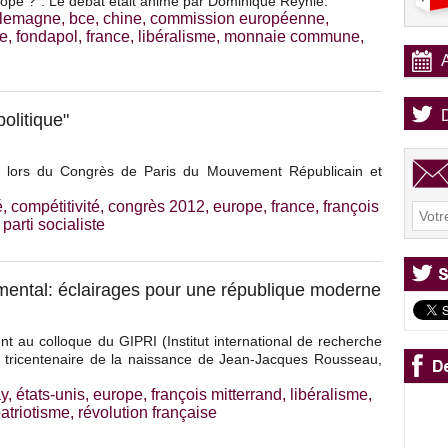
rope ?". Le débat était animé par Dominique Reynié.
llemagne
,
bce
,
chine
,
commission européenne
,
e
,
fondapol
,
france
,
libéralisme
,
monnaie commune
,
olitique"
 lors du Congrès de Paris du Mouvement Républicain et
é
,
compétitivité
,
congrès 2012
,
europe
,
france
,
françois
,
parti socialiste
ental: éclairages pour une république moderne
t au colloque du GIPRI (Institut international de recherche
u tricentenaire de la naissance de Jean-Jacques Rousseau,
ay
,
états-unis
,
europe
,
françois mitterrand
,
libéralisme
,
atriotisme
,
révolution française