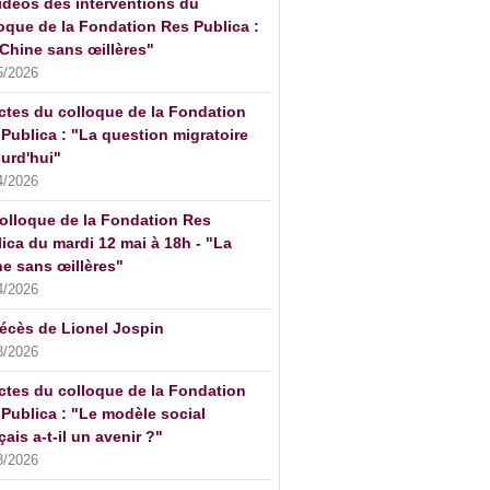
idéos des interventions du
oque de la Fondation Res Publica :
Chine sans œillères"
5/2026
ctes du colloque de la Fondation
Publica : "La question migratoire
urd'hui"
4/2026
olloque de la Fondation Res
ica du mardi 12 mai à 18h - "La
e sans œillères"
4/2026
écès de Lionel Jospin
3/2026
ctes du colloque de la Fondation
Publica : "Le modèle social
çais a-t-il un avenir ?"
3/2026