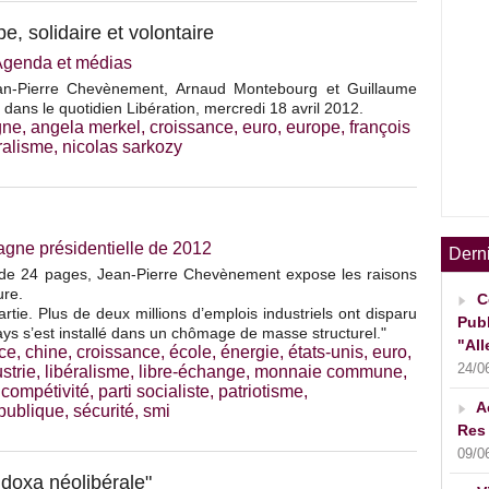
, solidaire et volontaire
Agenda et médias
an-Pierre Chevènement, Arnaud Montebourg et Guillaume
dans le quotidien Libération, mercredi 18 avril 2012.
gne
,
angela merkel
,
croissance
,
euro
,
europe
,
françois
ralisme
,
nicolas sarkozy
ne présidentielle de 2012
Dern
 de 24 pages, Jean-Pierre Chevènement expose les raisons
ure.
C
rtie. Plus de deux millions d’emplois industriels ont disparu
Publ
ys s’est installé dans un chômage de masse structurel."
"All
ce
,
chine
,
croissance
,
école
,
énergie
,
états-unis
,
euro
,
24/0
strie
,
libéralisme
,
libre-échange
,
monnaie commune
,
 compétivité
,
parti socialiste
,
patriotisme
,
A
publique
,
sécurité
,
smi
Res 
09/0
 doxa néolibérale"