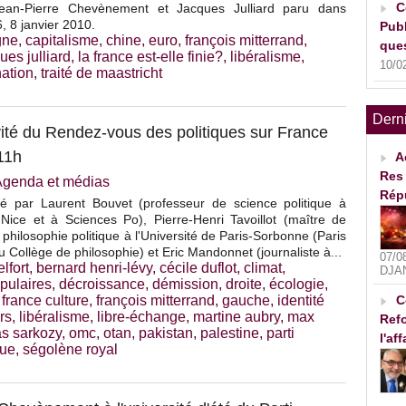
C
ean-Pierre Chevènement et Jacques Julliard paru dans
 8 janvier 2010.
Publ
gne
,
capitalisme
,
chine
,
euro
,
françois mitterrand
,
ques
ues julliard
,
la france est-elle finie?
,
libéralisme
,
10/0
nation
,
traité de maastricht
Dern
té du Rendez-vous des politiques sur France
11h
A
Res 
Agenda et médias
Rép
ogé par Laurent Bouvet (professeur de science politique à
 Nice et à Sciences Po), Pierre-Henri Tavoillot (maître de
philosophie politique à l'Université de Paris-Sorbonne (Paris
u Collège de philosophie) et Eric Mandonnet (journaliste à...
07/0
elfort
,
bernard henri-lévy
,
cécile duflot
,
climat
,
DJA
pulaires
,
décroissance
,
démission
,
droite
,
écologie
,
,
france culture
,
françois mitterrand
,
gauche
,
identité
C
rs
,
libéralisme
,
libre-échange
,
martine aubry
,
max
Refo
as sarkozy
,
omc
,
otan
,
pakistan
,
palestine
,
parti
l'af
que
,
ségolène royal