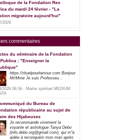
olloque de la Fondation Res
ica du mardi 24 février - "La
tion migratoire aujourd'hui"
2/2026
iers commentaires
ctes du séminaire de la Fondation
Publica : "Enseigner la
ublique"
https://rituelpourlamour.com Bonjour
Mr/Mme Je suis Professeu...
8/2026 06:56 -
Maitre spirituel MEDIUM
NTA
ommuniqué du Bureau de
ndation républicaine au sujet de
faire des Hijabeuses
Je recommande vivement la
voyante et astrologue Tanya Debo
(info.debo.org@gmail.com), qui m''a
aidée à reconquérir mon mari après