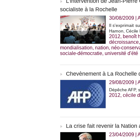
L'intervention de Jean-Pierre 
socialiste à la Rochelle
30/08/2009
|
A
Il s'exprimait 
Hamon, Cécile D
2012
,
benoît
décroissance
mondialisation
,
nation
,
néo-conserv
sociale-démocratie
,
université d'été
Chevènement à La Rochelle d
29/08/2009
|
A
Dépêche AFP, s
2012
,
cécile d
La crise fait revenir la Natio
23/04/2009
|