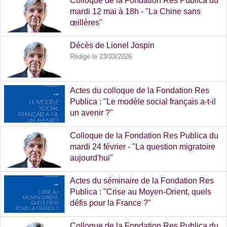
Colloque de la Fondation Res Publica du
mardi 12 mai à 18h - "La Chine sans
œillères"
Rédigé le 22/04/2026
Décès de Lionel Jospin
Rédigé le 23/03/2026
Actes du colloque de la Fondation Res
Publica : "Le modèle social français a-t-il
un avenir ?"
Rédigé le 16/03/2026
Colloque de la Fondation Res Publica du
mardi 24 février - "La question migratoire
aujourd'hui"
Rédigé le 10/02/2026
Actes du séminaire de la Fondation Res
Publica : "Crise au Moyen-Orient, quels
défis pour la France ?"
Rédigé le 04/02/2026
Colloque de la Fondation Res Publica du