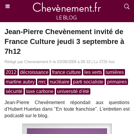
Jean-Pierre Chevènement invité de
France Culture jeudi 3 septembre à
7h12
Rédigé par Chevenement.fr le 03/09/2009 à 08:33 | Lu 3726 fois
2012
décroissance
france culture
les verts
lumières
martine aubry
mrc
nucléaire
parti socialiste
primaires
sécurité
taxe carbone
université d'été
Jean-Pierre Chevènement répondait aux questions
d'Hubert Huertas dans "En toute franchise". L'entretien est
podcasté sur le blog.