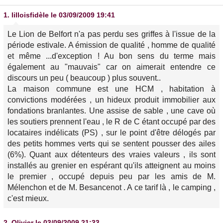
1.
lilloisfidèle
le 03/09/2009 19:41
Le Lion de Belfort n'a pas perdu ses griffes à l'issue de la
période estivale. A émission de qualité , homme de qualité
et même ...d'exception ! Au bon sens du terme mais
également au "mauvais" car on aimerait entendre ce
discours un peu ( beaucoup ) plus souvent..
La maison commune est une HCM , habitation à
convictions modérées , un hideux produit immobilier aux
fondations branlantes. Une assise de sable , une cave où
les soutiers prennent l'eau , le R de C étant occupé par des
locataires indélicats (PS) , sur le point d'être délogés par
des petits hommes verts qui se sentent pousser des ailes
(6%). Quant aux détenteurs des vraies valeurs , ils sont
installés au grenier en espérant qu'ils atteignent au moins
le premier , occupé depuis peu par les amis de M.
Mélenchon et de M. Besancenot . A ce tarif là , le camping ,
c'est mieux.
2.
Olivier
le 03/09/2009 21:33