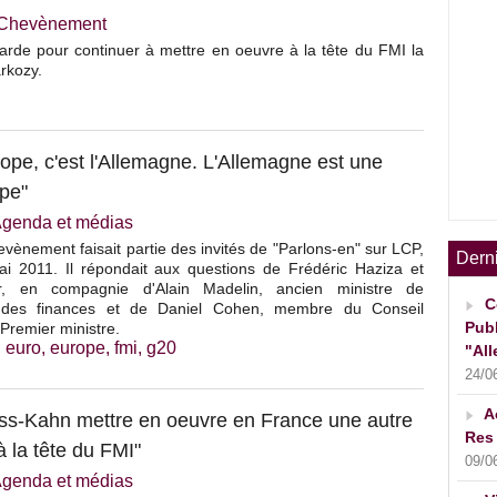
e Chevènement
garde pour continuer à mettre en oeuvre à la tête du FMI la
arkozy.
ope, c'est l'Allemagne. L'Allemagne est une
ope"
genda et médias
vènement faisait partie des invités de "Parlons-en" sur LCP,
Dern
i 2011. Il répondait aux questions de Frédéric Haziza et
er, en compagnie d'Alain Madelin, ancien ministre de
C
 des finances et de Daniel Cohen, membre du Conseil
Publ
Premier ministre.
,
euro
,
europe
,
fmi
,
g20
"All
24/0
A
ss-Kahn mettre en oeuvre en France une autre
Res 
à la tête du FMI"
09/0
genda et médias