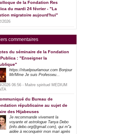
olloque de la Fondation Res
ica du mardi 24 février - "La
tion migratoire aujourd'hui"
2/2026
iers commentaires
ctes du séminaire de la Fondation
Publica : "Enseigner la
ublique"
https://rituelpourlamour.com Bonjour
Mr/Mme Je suis Professeu...
8/2026 06:56 -
Maitre spirituel MEDIUM
NTA
ommuniqué du Bureau de
ndation républicaine au sujet de
faire des Hijabeuses
Je recommande vivement la
voyante et astrologue Tanya Debo
(info.debo.org@gmail.com), qui m''a
aidée à reconquérir mon mari après