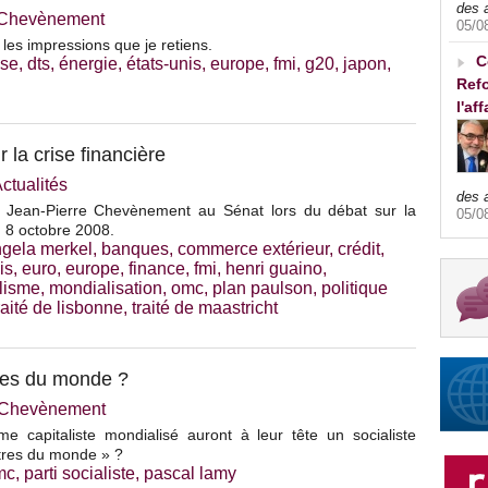
des 
e Chevènement
05/0
 les impressions que je retiens.
C
ise
,
dts
,
énergie
,
états-unis
,
europe
,
fmi
,
g20
,
japon
,
Refo
l'af
 la crise financière
ctualités
des 
e Jean-Pierre Chevènement au Sénat lors du débat sur la
05/0
, 8 octobre 2008.
gela merkel
,
banques
,
commerce extérieur
,
crédit
,
is
,
euro
,
europe
,
finance
,
fmi
,
henri guaino
,
alisme
,
mondialisation
,
omc
,
plan paulson
,
politique
raité de lisbonne
,
traité de maastricht
tres du monde ?
e Chevènement
e capitaliste mondialisé auront à leur tête un socialiste
îtres du monde » ?
mc
,
parti socialiste
,
pascal lamy