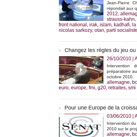
Jean-Pierre C
répondait aux 
2012
,
allema
strauss-kahn
,
front national
,
irak
,
islam
,
kadhafi
,
la
nicolas sarkozy
,
otan
,
parti socialist
Changez les règles du jeu ou
26/10/2010
|
A
Intervention
préparatoire a
octobre 2010.
allemagne
,
b
euro
,
europe
,
fmi
,
g20
,
retraites
,
smi
Pour une Europe de la croissa
03/06/2010
|
A
Intervention d
2010 sur le proj
allemagne
,
b