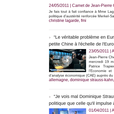
24/05/2011
|
Carnet de Jean-Pierr
Je fais tout à fait confiance à Mme La
politique d'austérité renforcée Merkel-S
christine lagarde
,
fmi
"Le véritable problème en Eur
petite Chine à l'échelle de l'Eur
23/05/2011
|
A
Jean-Pierre Che
mercredi 19 ma
Patrice Trapi
l’Economie et
d’analyse économique (CAE) auprès du 
allemagne
,
dominique strauss-kahn
"Je vois mal Dominique Strau
politique que celle qu'il impulse 
01/04/2011
|
A