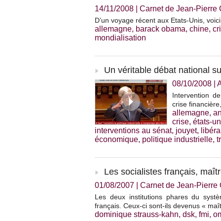
14/11/2008
|
Carnet de Jean-Pierr
D’un voyage récent aux Etats-Unis, voici
allemagne
,
barack obama
,
chine
,
cr
mondialisation
Un véritable débat national sur
08/10/2008
|
A
Intervention d
crise financière
allemagne
,
an
crise
,
états-un
interventions au sénat
,
jouyet
,
libér
économique
,
politique industrielle
,
t
Les socialistes français, maî
01/08/2007
|
Carnet de Jean-Pierr
Les deux institutions phares du systèm
français. Ceux-ci sont-ils devenus « ma
dominique strauss-kahn
,
dsk
,
fmi
,
o