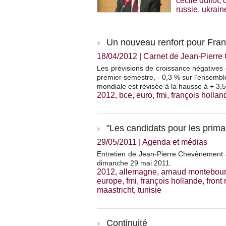
cécile duflot
,
russie
,
ukrain
Un nouveau renfort pour Fran
18/04/2012
|
Carnet de Jean-Pierr
Les prévisions de croissance négatives
premier semestre, - 0,3 % sur l’ensemble
mondiale est révisée à la hausse à + 3,
2012
,
bce
,
euro
,
fmi
,
françois hollan
"Les candidats pour les prima
29/05/2011
|
Agenda et médias
Entretien de Jean-Pierre Chevènement a
dimanche 29 mai 2011.
2012
,
allemagne
,
arnaud montebou
europe
,
fmi
,
françois hollande
,
front
maastricht
,
tunisie
Continuité