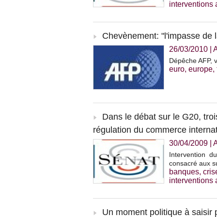
interventions
Chevènement: "l'impasse de l
26/03/2010
|
A
Dépêche AFP, v
euro
,
europe
,
Dans le débat sur le G20, troi
régulation du commerce interna
30/04/2009
|
A
Intervention 
consacré aux su
banques
,
cris
interventions
Un moment politique à saisir p