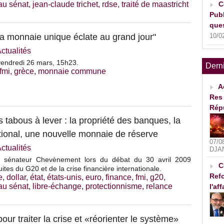
 au sénat
,
jean-claude trichet
,
rdse
,
traité de maastricht
C
Publ
ques
a monnaie unique éclate au grand jour"
10/0
ctualités
endredi 26 mars, 15h23.
Dern
fmi
,
grèce
,
monnaie commune
A
Res 
Rép
s tabous à lever : la propriété des banques, la
tional, une nouvelle monnaie de réserve
07/0
ctualités
DJA
du sénateur Chevènement lors du débat du 30 avril 2009
C
ites du G20 et de la crise financière internationale.
Refo
e
,
dollar
,
état
,
états-unis
,
euro
,
finance
,
fmi
,
g20
,
 au sénat
,
libre-échange
,
protectionnisme
,
relance
l'af
our traiter la crise et «réorienter le système»