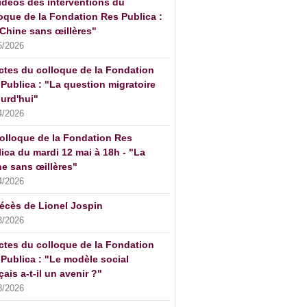
idéos des interventions du
oque de la Fondation Res Publica :
Chine sans œillères"
5/2026
ctes du colloque de la Fondation
Publica : "La question migratoire
urd'hui"
4/2026
olloque de la Fondation Res
ica du mardi 12 mai à 18h - "La
e sans œillères"
4/2026
écès de Lionel Jospin
3/2026
ctes du colloque de la Fondation
Publica : "Le modèle social
çais a-t-il un avenir ?"
3/2026