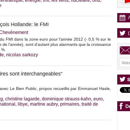
centrafrique
,
énergie
,
fmi
,
les verts
,
nucléaire
,
onu
,
e
çois Hollande: le FMI
e Chevènement
 du FMI dans la zone euro pour l’année 2012 (- 0,5 % sur le
 de l’année), sont d’autant plus alarmants que la croissance
5 %.
de
,
nicolas sarkozy
ires sont interchangeables"
vec Le Bien Public, propos recueillis par Emmanuel Hasle,
rg
,
christine lagarde
,
dominique strauss-kahn
,
euro
,
 national
,
libye
,
martine aubry
,
primaires
,
traité de