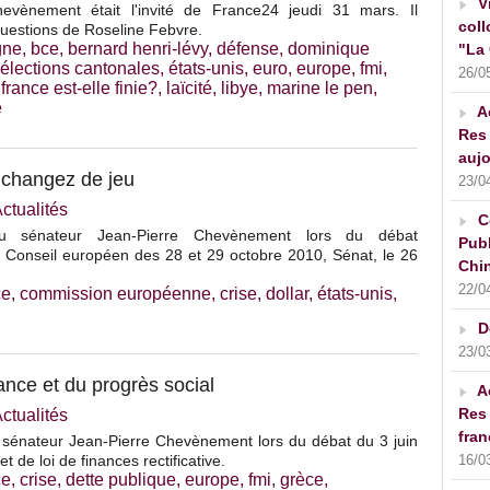
V
hevènement était l'invité de France24 jeudi 31 mars. Il
coll
questions de Roseline Febvre.
gne
,
bce
,
bernard henri-lévy
,
défense
,
dominique
"La 
élections cantonales
,
états-unis
,
euro
,
europe
,
fmi
,
26/0
 france est-elle finie?
,
laïcité
,
libye
,
marine le pen
,
e
A
Res 
aujo
 changez de jeu
23/0
ctualités
C
 du sénateur Jean-Pierre Chevènement lors du débat
Publ
u Conseil européen des 28 et 29 octobre 2010, Sénat, le 26
Chin
22/0
ce
,
commission européenne
,
crise
,
dollar
,
états-unis
,
D
23/0
nce et du progrès social
A
Res 
ctualités
fran
u sénateur Jean-Pierre Chevènement lors du débat du 3 juin
et de loi de finances rectificative.
16/0
ce
,
crise
,
dette publique
,
europe
,
fmi
,
grèce
,