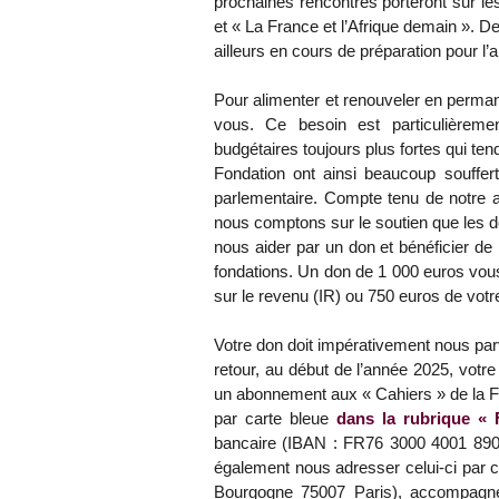
prochaines rencontres porteront sur les
et « La France et l’Afrique demain ». 
ailleurs en cours de préparation pour l
Pour alimenter et renouveler en perman
vous. Ce besoin est particulièremen
budgétaires toujours plus fortes qui tend
Fondation ont ainsi beaucoup souffert
parlementaire. Compte tenu de notre am
nous comptons sur le soutien que les 
nous aider par un don et bénéficier de l
fondations. Un don de 1 000 euros vou
sur le revenu (IR) ou 750 euros de votre
Votre don doit impérativement nous pa
retour, au début de l’année 2025, votre 
un abonnement aux « Cahiers » de la Fo
par carte bleue
dans la rubrique « 
bancaire (IBAN : FR76 3000 4001 8
également nous adresser celui-ci par c
Bourgogne 75007 Paris), accompagné 