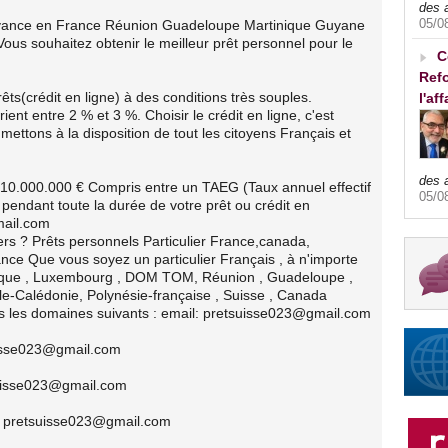
des 
05/0
avance en France Réunion Guadeloupe Martinique Guyane
us souhaitez obtenir le meilleur prêt personnel pour le
C
Refo
êts(crédit en ligne) à des conditions très souples.
l'af
ient entre 2 % et 3 %. Choisir le crédit en ligne, c'est
 mettons à la disposition de tout les citoyens Français et
des 
 10.000.000 € Compris entre un TAEG (Taux annuel effectif
05/0
 pendant toute la durée de votre prêt ou crédit en
mail.com
iers ? Prêts personnels Particulier France,canada,
ance Que vous soyez un particulier Français , à n'importe
gique , Luxembourg , DOM TOM, Réunion , Guadeloupe ,
le-Calédonie, Polynésie-française , Suisse , Canada
s les domaines suivants : email: pretsuisse023@gmail.com
suisse023@gmail.com
suisse023@gmail.com
il: pretsuisse023@gmail.com