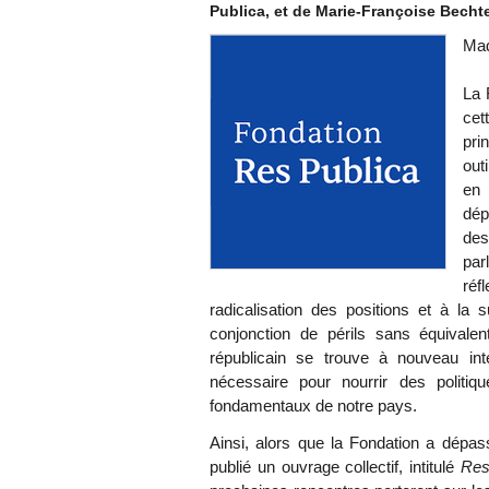
Publica, et de Marie-Françoise Bechte
Mad
La 
cet
pri
out
en 
dép
de
par
réf
radicalisation des positions et à la
conjonction de périls sans équival
républicain se trouve à nouveau inte
nécessaire pour nourrir des politiq
fondamentaux de notre pays.
Ainsi, alors que la Fondation a dépass
publié un ouvrage collectif, intitulé
Res