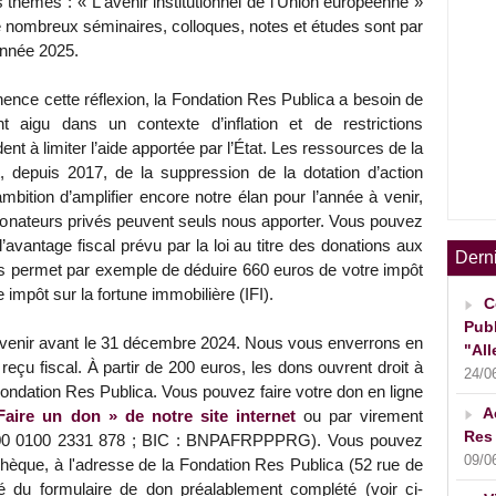
 thèmes : « L'avenir institutionnel de l’Union européenne »
De nombreux séminaires, colloques, notes et études sont par
’année 2025.
ence cette réflexion, la Fondation Res Publica a besoin de
t aigu dans un contexte d’inflation et de restrictions
ent à limiter l’aide apportée par l’État. Les ressources de la
, depuis 2017, de la suppression de la dotation d’action
bition d’amplifier encore notre élan pour l’année à venir,
donateurs privés peuvent seuls nous apporter. Vous pouvez
’avantage fiscal prévu par la loi au titre des donations aux
Dern
s permet par exemple de déduire 660 euros de votre impôt
 impôt sur la fortune immobilière (IFI).
C
Publ
rvenir avant le 31 décembre 2024. Nous vous enverrons en
"All
reçu fiscal. À partir de 200 euros, les dons ouvrent droit à
24/0
ndation Res Publica. Vous pouvez faire votre don en ligne
A
Faire un don » de notre site internet
ou par virement
Res 
900 0100 2331 878 ; BIC : BNPAFRPPPRG). Vous pouvez
09/0
hèque, à l'adresse de la Fondation Res Publica (52 rue de
du formulaire de don préalablement complété (voir ci-