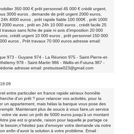
mobilier 350 000 € prêt personnel 45 000 € crédit urgent,
 sous 3000 euros , demande de prêt urgent 2000 euros,
t 24h 4000 euros , prêt rapide fiable 100 000€ , prêt 1000
f 2000 euros , prêt en 24h 10 000 euros , crédit facile 25
t travaux sans fiche de paie ni avis d'imposition 20 000
ros, crédit urgent 10 000 euros , prêt personnel 150 000
000 euros , Prêt travaux 70 000 euros.adresse email:
e 973 - Guyane 974 - La Réunion 975 - Saint-Pierre-et-
thélemy 978 - Saint-Martin 986 - Wallis-et-Futuna 987 -
alédonie adresse email: pretsuisse023@gmail.com
 18:09
et entre particulier en france rapide sérieux honnête
herche d'un prêt ? pour relancer vos activités, pour la
eter un appartement, mais hélas la banque vous pose des
remplir. Maintenant plus de soucis à vous faire,un service
r votre vie avec un prêt de 5000 euros jusqu'à un montant
otre joie est si grande, raison pour laquelle je partage ce
le besoin,n'hésitez pas d'envoyer votre demande via notre
 enfin d'avoir la solution à votre problème. Email :