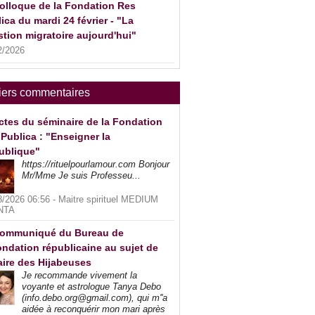
olloque de la Fondation Res
ica du mardi 24 février - "La
tion migratoire aujourd'hui"
2/2026
iers commentaires
ctes du séminaire de la Fondation
Publica : "Enseigner la
ublique"
https://rituelpourlamour.com Bonjour
Mr/Mme Je suis Professeu...
8/2026 06:56 -
Maitre spirituel MEDIUM
NTA
ommuniqué du Bureau de
ndation républicaine au sujet de
faire des Hijabeuses
Je recommande vivement la
voyante et astrologue Tanya Debo
(info.debo.org@gmail.com), qui m''a
aidée à reconquérir mon mari après