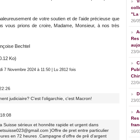
V
coll
"La 
aleureusement de votre soutien et de l’aide précieuse que
26/0
us vous prions de croire, Madame, Monsieur, à nos très
A
Res 
aujo
nçoise Bechtel
23/0
0.12 Ko)
C
Publ
i 7 Novembre 2024 à 11:50 | Lu 2812 fois
Chin
22/0
22:26
D
ent judiciaire? C'est l'oligarchie, c'est Macron!
23/0
A
 18:08
Res 
a Suisse sérieux et honnête rapide et urgent dans
fran
retsuisse023@gmail.com )Offre de pret entre particulier
16/0
eures en 72 heures .Campagne d'offre de prê d'argent