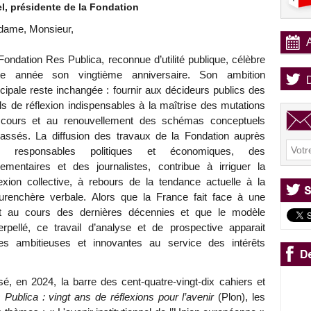
l, présidente de la Fondation
ame, Monsieur,
Fondation Res Publica, reconnue d’utilité publique, célèbre
te année son vingtième anniversaire. Son ambition
ncipale reste inchangée : fournir aux décideurs publics des
ils de réflexion indispensables à la maîtrise des mutations
cours et au renouvellement des schémas conceptuels
assés. La diffusion des travaux de la Fondation auprès
s responsables politiques et économiques, des
lementaires et des journalistes, contribue à irriguer la
lexion collective, à rebours de la tendance actuelle à la
 surenchère verbale. Alors que la France fait face à une
ent au cours des dernières décennies et que le modèle
rpellé, ce travail d’analyse et de prospective apparait
ues ambitieuses et innovantes au service des intérêts
é, en 2024, la barre des cent-quatre-vingt-dix cahiers et
 Publica : vingt ans de réflexions pour l’avenir
(Plon), les