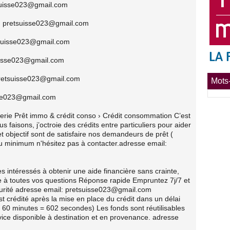
tsuisse023@gmail.com
l: pretsuisse023@gmail.com
etsuisse023@gmail.com
suisse023@gmail.com
 pretsuisse023@gmail.com
Mots-
isse023@gmail.com
sorerie Prêt immo & crédit conso › Crédit consommation C’est
s faisons, j’octroie des crédits entre particuliers pour aider
et objectif sont de satisfaire nos demandeurs de prêt (
 minimum n'hésitez pas à contacter.adresse email:
es intéressés à obtenir une aide financière sans crainte,
re à toutes vos questions Réponse rapide Empruntez 7j/7 et
écurité adresse email: pretsuisse023@gmail.com
st crédité après la mise en place du crédit dans un délai
0 minutes = 602 secondes) Les fonds sont réutilisables
vice disponible à destination et en provenance. adresse