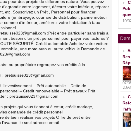
vaux pour des projets de différentes nature. Vous pouvez
C
 d'agrandir votre logement, décorer votre intérieur, réparer
Publ
nt, etc. Souscrivez un Prêt , Personnel pour financer
ques
voiture (embrayage, courroie de distribution, panne moteur
10/0
ur comme d'intérieur, améliorez votre habitation à taux
ssionnel
etsuisse023@gmail.com :Prêt entre particulier sans frais a
ment besoin d’un prêt personnel pour payer vos factures ?
Dern
 TOUTE SÉCURITÉ. Crédit automobile Achetez votre voiture
automobile, une moto auto ou autre véhicule Demande de
A
sse023@gmail.com
Res 
Rép
ire ou propriétaire regroupez vos crédits à la
er : pretsuisse023@gmail.com
07/0
t à l’investissement – Prêt automobile – Dette de
DJA
 personnel – Crédit renouvelable – Prêt travaux Prêt
cter : pretsuisse023@gmail.com
C
Refo
es projets qui vous tiennent à cœur, crédit mariage,
l'af
vies demande de crédit personnel
e de bien réaliser vos projets Offre de prêt entre
à l'avance. le seul adresse email: