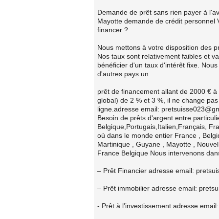
Demande de prêt sans rien payer à l'
Mayotte demande de crédit personnel Vo
financer ?
Nous mettons à votre disposition des pr
Nos taux sont relativement faibles et var
bénéficier d'un taux d'intérêt fixe. Nous
d'autres pays un
prêt de financement allant de 2000 € à
global) de 2 % et 3 %, il ne change pas
ligne.adresse email: pretsuisse023@g
Besoin de prêts d'argent entre particul
Belgique,Portugais,Italien,Français, Fr
où dans le monde entier France , Bel
Martinique , Guyane , Mayotte , Nouvel
France Belgique Nous intervenons dan
– Prêt Financier adresse email: pret
– Prêt immobilier adresse email: pret
- Prêt à l’investissement adresse ema