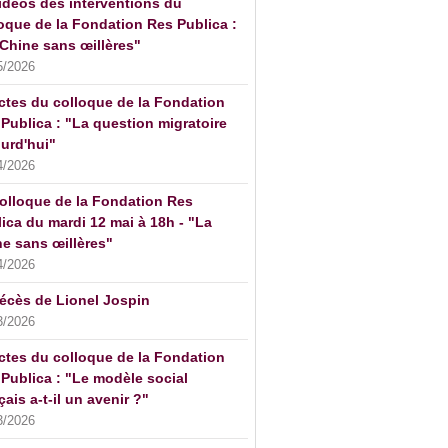
idéos des interventions du
oque de la Fondation Res Publica :
Chine sans œillères"
5/2026
ctes du colloque de la Fondation
Publica : "La question migratoire
urd'hui"
4/2026
olloque de la Fondation Res
ica du mardi 12 mai à 18h - "La
e sans œillères"
4/2026
écès de Lionel Jospin
3/2026
ctes du colloque de la Fondation
Publica : "Le modèle social
çais a-t-il un avenir ?"
3/2026