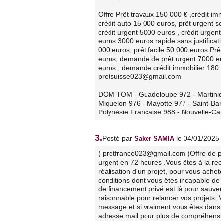
Offre Prêt travaux 150 000 € ,crédit im
crédit auto 15 000 euros, prêt urgent
crédit urgent 5000 euros , crédit urgen
euros 3000 euros rapide sans justificati
000 euros, prêt facile 50 000 euros Prê
euros, demande de prêt urgent 7000 eu
euros , demande crédit immobilier 180 
pretsuisse023@gmail.com
DOM TOM - Guadeloupe 972 - Martiniqu
Miquelon 976 - Mayotte 977 - Saint-Bar
Polynésie Française 988 - Nouvelle-C
3.
Posté par
le 04/01/2025
Saker SAMIA
( pretfrance023@gmail.com )Offre de pr
urgent en 72 heures .Vous êtes à la rec
réalisation d'un projet, pour vous ach
conditions dont vous êtes incapable de 
de financement privé est là pour sauve
raisonnable pour relancer vos projets. V
message et si vraiment vous êtes dans 
adresse mail pour plus de compréhension