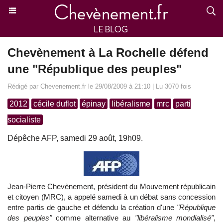
Chevènement à La Rochelle défend
une "République des peuples"
Rédigé par Chevenement.fr le 29/08/2009 à 21:10 | Lu 3070 fois
2012
cécile duflot
épinay
libéralisme
mrc
parti
socialiste
Dépêche AFP, samedi 29 août, 19h09.
Jean-Pierre Chevènement, président du Mouvement républicain
et citoyen (MRC), a appelé samedi à un débat sans concession
entre partis de gauche et défendu la création d'une
"République
des peuples"
comme alternative au
"libéralisme mondialisé"
,