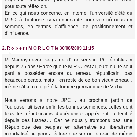
pour toute réflexion.
En ce qui nous concerne, en interne, l'université d'été du
MRC, à Toulouse, sera importante pour voir où nous en
sommes, en termes d'affluence, de positionnement et
d'influence.
2.
R o b e r t M O R L O T
le 30/08/2009 11:15
M. Mauroy devrait se garder d’ironiser sur JPC républicain
depuis 25 ans ! Parce que le M.R.C. est aujourd’hui le seul
parti à posséder encore du terreau républicain, pas
beaucoup certes, mais il en reste de ce bon vieux terreau ,
même s’il a mal digéré la fumure germanique de Vichy.
Nous verrons si notre JPC , au prochain jardin de
Toulouse, utilisera enfin les bonnes semences, celles dont
tous les républicains d’obédience apprécient la fertilité
depuis des lustres… Car ne nous y trompons pas, une
République des peuples en alternative au libéralisme
mondialisé ne pourra éclore que sur un terreau de même