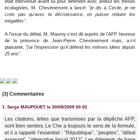
était intervenue avant lui pour défendre avec ardeur les thèses
écologistes, M. Chevènement a lancé:
"je dis à Cécile, je ne
crois pas qu'avec la décroissance, on puisse réduire les
inégalités"
.
A l'issue du débat, M. Mauroy s'est dit auprès de l'AFP heureux
de la présence de Jean-Pierre Chevènement mais, a-t-il
plaisanté,
"j'ai l'impression qu'il défend les mêmes idées depuis
25 ans"
.
(3) Commentaires
1.
Serge MAUPOUET
le 30/08/2009 00:02
Les citations, telles que transmises par la dépêche AFP,
sont bien senties. Le Che a toujours le sens de la formule,
et il a rappelé l'essentiel : "République", "peuples", "débat
exigeant", "alternative [pour] 2012". Les éléments de base