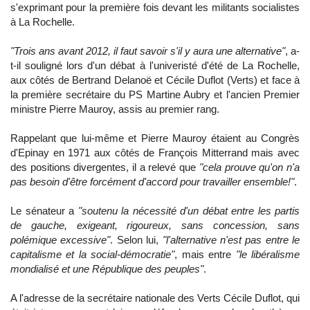
s'exprimant pour la première fois devant les militants socialistes
à La Rochelle.
"Trois ans avant 2012, il faut savoir s'il y aura une alternative"
, a-
t-il souligné lors d'un débat à l'univeristé d'été de La Rochelle,
aux côtés de Bertrand Delanoë et Cécile Duflot (Verts) et face à
la première secrétaire du PS Martine Aubry et l'ancien Premier
ministre Pierre Mauroy, assis au premier rang.
Rappelant que lui-même et Pierre Mauroy étaient au Congrès
d'Epinay en 1971 aux côtés de François Mitterrand mais avec
des positions divergentes, il a relevé que
"cela prouve qu'on n'a
pas besoin d'être forcément d'accord pour travailler ensemble!"
.
Le sénateur a
"soutenu la nécessité d'un débat entre les partis
de gauche, exigeant, rigoureux, sans concession, sans
polémique excessive"
. Selon lui,
"l'alternative n'est pas entre le
capitalisme et la social-démocratie"
, mais entre
"le libéralisme
mondialisé et une République des peuples"
.
A l'adresse de la secrétaire nationale des Verts Cécile Duflot, qui