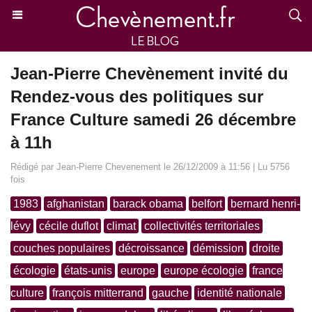
Jean-Pierre Chevènement invité du
Rendez-vous des politiques sur
France Culture samedi 26 décembre
à 11h
Rédigé par Jean-Pierre Chevenement le 26/12/2009 à 11:56 | Lu 5756
fois
1983
afghanistan
barack obama
belfort
bernard henri-
lévy
cécile duflot
climat
collectivités territoriales
couches populaires
décroissance
démission
droite
écologie
états-unis
europe
europe écologie
france
culture
françois mitterrand
gauche
identité nationale