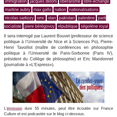
immigration
jacques delors
libéralisme
libre-échange
martine aubry
max gallo
nation
nationalisations
nicolas sarkozy
omc
otan
pakistan
palestine
parti
socialiste
piere bérégovoy
république
ségolène royal
Il sera interrogé par Laurent Bouvet (professeur de science
politique à l’Université de Nice et à Sciences Po), Pierre-
Henri Tavoillot (maître de conférences en philosophie
politique à l'Université de Paris-Sorbonne (Paris IV),
président du Collège de philosophie) et Eric Mandonnet
(journaliste à «L’Express»).
L'
émission
dure 55 minutes, peut être écoutée sur France
Culture et est podcastée sur le blog ci-dessous.