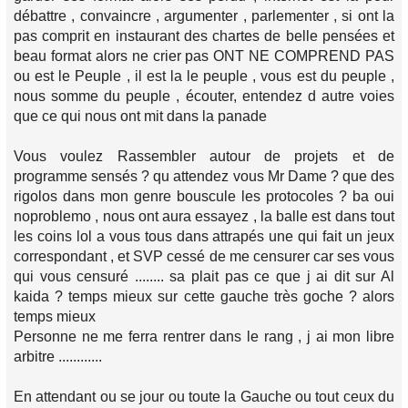
débattre , convaincre , argumenter , parlementer , si ont la
pas comprit en instaurant des chartes de belle pensées et
beau format alors ne crier pas ONT NE COMPREND PAS
ou est le Peuple , il est la le peuple , vous est du peuple ,
nous somme du peuple , écouter, entendez d autre voies
que ce qui nous ont mit dans la panade
Vous voulez Rassembler autour de projets et de
programme sensés ? qu attendez vous Mr Dame ? que des
rigolos dans mon genre bouscule les protocoles ? ba oui
noproblemo , nous ont aura essayez , la balle est dans tout
les coins lol a vous tous dans attrapés une qui fait un jeux
correspondant , et SVP cessé de me censurer car ses vous
qui vous censuré ........ sa plait pas ce que j ai dit sur Al
kaida ? temps mieux sur cette gauche très goche ? alors
temps mieux
Personne ne me ferra rentrer dans le rang , j ai mon libre
arbitre ............
En attendant ou se jour ou toute la Gauche ou tout ceux du