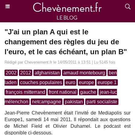
"J'ai un plan A qui est le
changement des règles du jeu de
l'euro, et le cas échéant, un plan B"
Rédigé par Chevenement.fr le 14/05/2011 à 13:51 | Lu 5145 fois
2002
2012
afghanistan
arnaud montebourg
ben
laden
couches populaires
euro
europe
europe 1
françois mitterrand
front national
gauche
jean-luc
mélenchon
netcampagne
pakistan
parti socialiste
Jean-Pierre Chevènement était l'invité de Mediapolis sur
Europe1, samedi 14 mai 2011. Il répondait aux questions
de Michel Field et Olivier Duhamel. Le podcast est
disponible ci-dessous.