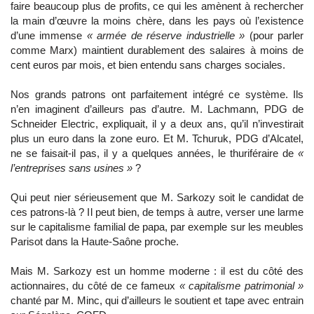
faire beaucoup plus de profits, ce qui les amènent à rechercher
la main d’œuvre la moins chère, dans les pays où l’existence
d’une immense
« armée de réserve industrielle »
(pour parler
comme Marx) maintient durablement des salaires à moins de
cent euros par mois, et bien entendu sans charges sociales.
Nos grands patrons ont parfaitement intégré ce système. Ils
n’en imaginent d’ailleurs pas d’autre. M. Lachmann, PDG de
Schneider Electric, expliquait, il y a deux ans, qu’il n’investirait
plus un euro dans la zone euro. Et M. Tchuruk, PDG d’Alcatel,
ne se faisait-il pas, il y a quelques années, le thuriféraire de
«
l’entreprises sans usines »
?
Qui peut nier sérieusement que M. Sarkozy soit le candidat de
ces patrons-là ? Il peut bien, de temps à autre, verser une larme
sur le capitalisme familial de papa, par exemple sur les meubles
Parisot dans la Haute-Saône proche.
Mais M. Sarkozy est un homme moderne : il est du côté des
actionnaires, du côté de ce fameux
« capitalisme patrimonial »
chanté par M. Minc, qui d’ailleurs le soutient et tape avec entrain