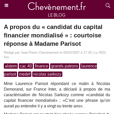
A propos du « candidat du capital
financier mondialisé » : courtoise
réponse à Madame Parisot
Rédigé par Jean-Pierre Chevènement le 05/02/2007 à 17:45 | Lu 9531
fois
alstom
cac 40
finance
grands patrons
laurence
parisot
medef
nicolas sarkozy
Mme Laurence Parisot répondant ce matin à Nicolas
Demorand, sur France Inter, a déclaré à propos de ma
caractérisation de Nicolas Sarkozy comme «candidat du
capital financier mondialisé» : «C’est une phrase qu’on
aurait pu entendre il y a vingt ou trente ans».