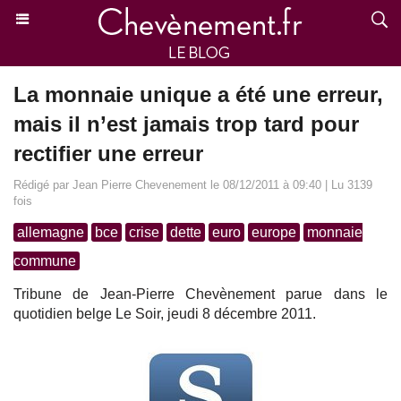
La monnaie unique a été une erreur,
mais il n’est jamais trop tard pour
rectifier une erreur
Rédigé par Jean Pierre Chevenement le 08/12/2011 à 09:40 | Lu 3139
fois
allemagne
bce
crise
dette
euro
europe
monnaie
commune
Tribune de Jean-Pierre Chevènement parue dans le
quotidien belge Le Soir, jeudi 8 décembre 2011.