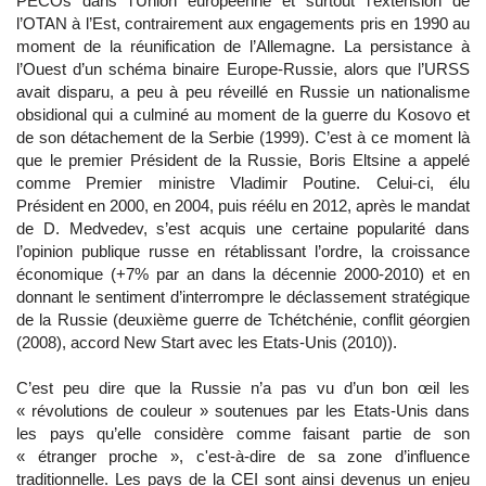
PECOs dans l’Union européenne et surtout l’extension de
l’OTAN à l’Est, contrairement aux engagements pris en 1990 au
moment de la réunification de l’Allemagne. La persistance à
l’Ouest d’un schéma binaire Europe-Russie, alors que l’URSS
avait disparu, a peu à peu réveillé en Russie un nationalisme
obsidional qui a culminé au moment de la guerre du Kosovo et
de son détachement de la Serbie (1999). C’est à ce moment là
que le premier Président de la Russie, Boris Eltsine a appelé
comme Premier ministre Vladimir Poutine. Celui-ci, élu
Président en 2000, en 2004, puis réélu en 2012, après le mandat
de D. Medvedev, s’est acquis une certaine popularité dans
l’opinion publique russe en rétablissant l’ordre, la croissance
économique (+7% par an dans la décennie 2000-2010) et en
donnant le sentiment d’interrompre le déclassement stratégique
de la Russie (deuxième guerre de Tchétchénie, conflit géorgien
(2008), accord New Start avec les Etats-Unis (2010)).
C’est peu dire que la Russie n’a pas vu d’un bon œil les
« révolutions de couleur » soutenues par les Etats-Unis dans
les pays qu’elle considère comme faisant partie de son
« étranger proche », c'est-à-dire de sa zone d’influence
traditionnelle. Les pays de la CEI sont ainsi devenus un enjeu