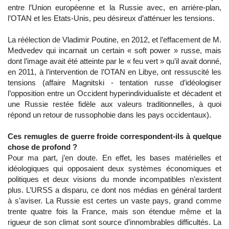
entre l’Union européenne et la Russie avec, en arrière-plan,
l’OTAN et les Etats-Unis, peu désireux d’atténuer les tensions.
La réélection de Vladimir Poutine, en 2012, et l’effacement de M.
Medvedev qui incarnait un certain « soft power » russe, mais
dont l’image avait été atteinte par le « feu vert » qu’il avait donné,
en 2011, à l’intervention de l’OTAN en Libye, ont ressuscité les
tensions (affaire Magnitski - tentation russe d’idéologiser
l’opposition entre un Occident hyperindividualiste et décadent et
une Russie restée fidèle aux valeurs traditionnelles, à quoi
répond un retour de russophobie dans les pays occidentaux).
Ces remugles de guerre froide correspondent-ils à quelque
chose de profond ?
Pour ma part, j’en doute. En effet, les bases matérielles et
idéologiques qui opposaient deux systèmes économiques et
politiques et deux visions du monde incompatibles n’existent
plus. L’URSS a disparu, ce dont nos médias en général tardent
à s’aviser. La Russie est certes un vaste pays, grand comme
trente quatre fois la France, mais son étendue même et la
rigueur de son climat sont source d’innombrables difficultés. La