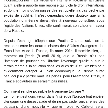
inconstitutionnel mais largement interne à l’Ukraine, la Russie
quant à elle a apporté une réponse qui viole le droit international
et dont le moins qu’on puisse dire est qu’elle n’a pas péché par
excès de subtilité. Il n’est cependant guère douteux que si la
population criméenne devait être à nouveau consultée, sous
l’égide des Nations Unies, elle confirmerait son choix en faveur
de la Russie.
Depuis l’échange téléphonique Poutine-Obama suivi de la
rencontre entre les deux ministres des Affaires étrangères des
Etats-Unis et de la Russie, fin mars 2014, il semble bien, au
moment où j’écris (9 avril 2014), que la Russie n’ait pas
l’intention de pousser en Ukraine l’avantage qu’elle a sur le
terrain même si la situation dans les villes de l’Est ukrainien peut
évidemment déraper. Au plan économique, la Russie aurait
beaucoup à y perdre mais les pertes, pour l’Allemagne, l’Italie, la
France et d’autres ne seraient pas nulles.
Comment rendre possible la troisième Europe ?
Le moment est donc venu, dans l’intérêt de l’Europe tout entière,
d’engager une désescalade et de ne pas céder aux sirènes des
partisans d’une nouvelle « guerre froide ». Celle-ci serait