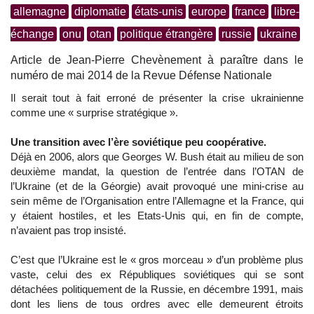
allemagne
diplomatie
états-unis
europe
france
libre-
échange
onu
otan
politique étrangère
russie
ukraine
Article de Jean-Pierre Chevènement à paraître dans le
numéro de mai 2014 de la Revue Défense Nationale
Il serait tout à fait erroné de présenter la crise ukrainienne
comme une « surprise stratégique ».
Une transition avec l’ère soviétique peu coopérative.
Déjà en 2006, alors que Georges W. Bush était au milieu de son
deuxième mandat, la question de l’entrée dans l’OTAN de
l’Ukraine (et de la Géorgie) avait provoqué une mini-crise au
sein même de l’Organisation entre l’Allemagne et la France, qui
y étaient hostiles, et les Etats-Unis qui, en fin de compte,
n’avaient pas trop insisté.
C’est que l’Ukraine est le « gros morceau » d’un problème plus
vaste, celui des ex Républiques soviétiques qui se sont
détachées politiquement de la Russie, en décembre 1991, mais
dont les liens de tous ordres avec elle demeurent étroits