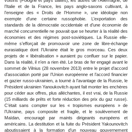
voisins (Pologne et pays baltes), les autres de l’Allemagne, de
l’Italie et de la France, les pays anglo-saxons cultivant, à
l’enseigne des « Droits de l’Homme », une idéologie non
exempte d’une certaine russophobie. L’exportation des
standards de la démocratie occidentale et d’une économie de
marché concurrentielle ne pouvait que se heurter à la réalité des
économies et des régimes post-soviétiques. La Russie elle-
même s’efforçait de promouvoir une zone de libre-échange
eurasiatique dont l’Ukraine était le gros morceau. Ces deux
projets de « libéralisation » auraient pu confluer sur le papier.
Dans la réalité, il n’en a rien été. Le bras de fer engagé avant le
sommet de Vilnius (28 novembre 2013) entre le projet d’accord
d’association porté par l’Union européenne et l’accord financier
et gazier russo-ukrainien, a tourné à l’avantage de la Russie, le
Président ukrainien Yanoukovitch ayant fait monter les enchères
pour céder aux offres, plus alléchantes, il est vrai, de la Russie
(15 milliards de prêts et forte réduction des prix du gaz russe).
C’était sans compter sur les « tropismes européens » de
l’Ukraine, pays composite et fragile, et le soulèvement de
Maïdan, encouragé par maints dirigeants européens et
américains. La destitution et la fuite du Président Yakounovitch
aboutissaient à la formation d’un nouveau gouvernement