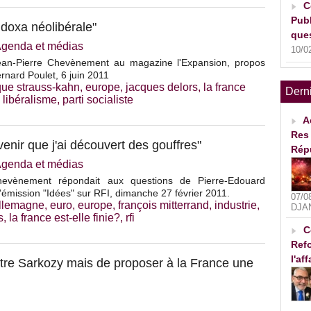
C
Publ
 doxa néolibérale"
ques
genda et médias
10/0
Jean-Pierre Chevènement au magazine l'Expansion, propos
ernard Poulet, 6 juin 2011
ue strauss-kahn
,
europe
,
jacques delors
,
la france
Dern
,
libéralisme
,
parti socialiste
A
Res 
venir que j'ai découvert des gouffres"
Rép
genda et médias
hevènement répondait aux questions de Pierre-Edouard
'émission "Idées" sur RFI, dimanche 27 février 2011.
07/0
llemagne
,
euro
,
europe
,
françois mitterrand
,
industrie
,
DJA
s
,
la france est-elle finie?
,
rfi
C
Refo
l'af
ttre Sarkozy mais de proposer à la France une