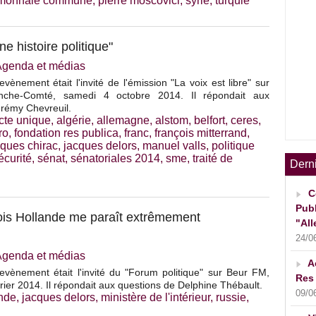
monnaie commune
,
pierre moscovici
,
syrie
,
turquie
 histoire politique"
Agenda et médias
vènement était l'invité de l'émission "La voix est libre" sur
nche-Comté, samedi 4 octobre 2014. Il répondait aux
érémy Chevreuil.
cte unique
,
algérie
,
allemagne
,
alstom
,
belfort
,
ceres
,
ro
,
fondation res publica
,
franc
,
françois mitterrand
,
cques chirac
,
jacques delors
,
manuel valls
,
politique
écurité
,
sénat
,
sénatoriales 2014
,
sme
,
traité de
Dern
C
Publ
çois Hollande me paraît extrêmement
"All
24/0
Agenda et médias
A
evènement était l'invité du "Forum politique" sur Beur FM,
Res 
rier 2014. Il répondait aux questions de Delphine Thébault.
09/0
ande
,
jacques delors
,
ministère de l'intérieur
,
russie
,