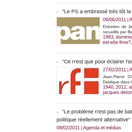
"Le PS a embrassé très tôt la
06/06/2011
|
A
Entretien de 
recueillis par B
1983
,
dominiq
est-elle finie?
"Ce n'est que pour éclairer l'a
27/02/2011
|
A
Jean-Pierre C
Deldique dans l
1940
,
2012
,
a
jacques delor
"Le problème n'est pas de ba
politique réellement alternative"
08/02/2011
|
Agenda et médias