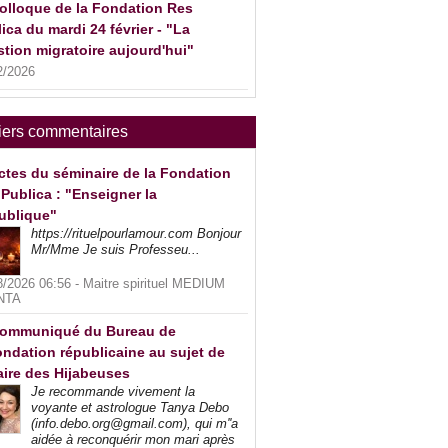
olloque de la Fondation Res
ica du mardi 24 février - "La
tion migratoire aujourd'hui"
2/2026
iers commentaires
ctes du séminaire de la Fondation
Publica : "Enseigner la
ublique"
https://rituelpourlamour.com Bonjour
Mr/Mme Je suis Professeu...
8/2026 06:56 -
Maitre spirituel MEDIUM
NTA
ommuniqué du Bureau de
ndation républicaine au sujet de
faire des Hijabeuses
Je recommande vivement la
voyante et astrologue Tanya Debo
(info.debo.org@gmail.com), qui m''a
aidée à reconquérir mon mari après