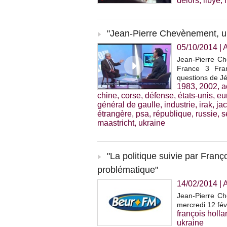
delors
,
libye
,
"Jean-Pierre Chevènement, une
05/10/2014
|
Jean-Pierre Che
France 3 Fra
questions de J
1983
,
2002
,
a
chine
,
corse
,
défense
,
états-unis
,
eu
général de gaulle
,
industrie
,
irak
,
ja
étrangère
,
psa
,
république
,
russie
,
s
maastricht
,
ukraine
"La politique suivie par Fran
problématique"
14/02/2014
|
Jean-Pierre Ch
mercredi 12 fév
françois holl
ukraine