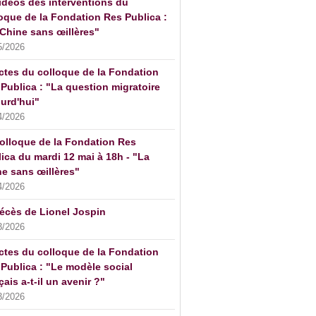
idéos des interventions du
oque de la Fondation Res Publica :
Chine sans œillères"
5/2026
ctes du colloque de la Fondation
Publica : "La question migratoire
urd'hui"
4/2026
olloque de la Fondation Res
ica du mardi 12 mai à 18h - "La
e sans œillères"
4/2026
écès de Lionel Jospin
3/2026
ctes du colloque de la Fondation
Publica : "Le modèle social
çais a-t-il un avenir ?"
3/2026