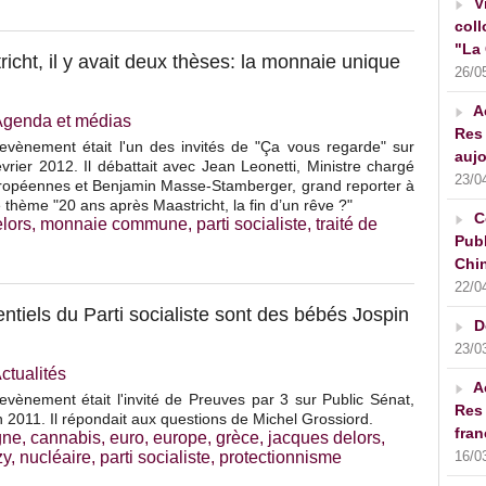
V
coll
"La 
richt, il y avait deux thèses: la monnaie unique
26/0
A
Agenda et médias
Res 
evènement était l'un des invités de "Ça vous regarde" sur
aujo
vrier 2012. Il débattait avec Jean Leonetti, Ministre chargé
23/0
uropéennes et Benjamin Masse-Stamberger, grand reporter à
e thème "20 ans après Maastricht, la fin d’un rêve ?"
C
lors
,
monnaie commune
,
parti socialiste
,
traité de
Publ
Chin
22/0
ntiels du Parti socialiste sont des bébés Jospin
D
23/0
ctualités
A
vènement était l'invité de Preuves par 3 sur Public Sénat,
Res 
n 2011. Il répondait aux questions de Michel Grossiord.
fran
gne
,
cannabis
,
euro
,
europe
,
grèce
,
jacques delors
,
zy
,
nucléaire
,
parti socialiste
,
protectionnisme
16/0