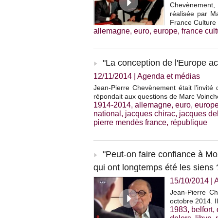
Chevènement, 
réalisée par M
France Culture 
allemagne
,
euro
,
europe
,
france cul
"La conception de l'Europe a
12/11/2014
|
Agenda et médias
Jean-Pierre Chevènement était l'invité
répondait aux questions de Marc Voinch
1914-2014
,
allemagne
,
euro
,
europ
national
,
jacques chirac
,
jacques de
pierre mendès france
,
république
"Peut-on faire confiance à Mo
qui ont longtemps été les siens 
15/10/2014
|
Jean-Pierre Ch
octobre 2014. I
1983
,
belfort
,