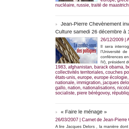
nucléaire
,
russie
,
traité de maastrich
Jean-Pierre Chevènement invi
Culture samedi 26 décembre à 
26/12/2009
|
Il sera interr
l’Université de
conférences en 
IV), président d
1983
,
afghanistan
,
barack obama
,
b
collectivités territoriales
,
couches po
états-unis
,
europe
,
europe écologie
nationale
,
immigration
,
jacques delo
gallo
,
nation
,
nationalisations
,
nicol
socialiste
,
piere bérégovoy
,
républi
« Faire le ménage »
26/03/2007
|
Carnet de Jean-Pierr
A lire Jacques Delors , la manière dont 