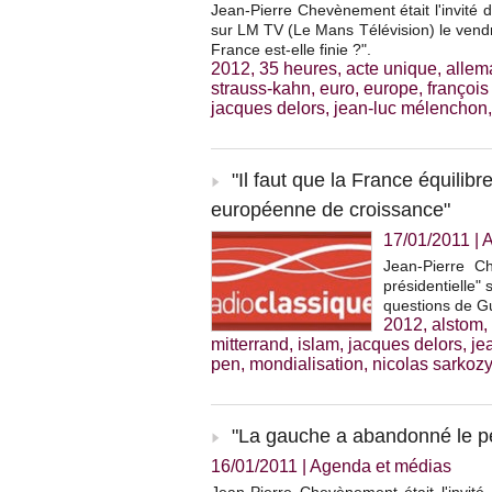
Jean-Pierre Chevènement était l'invité d
sur LM TV (Le Mans Télévision) le vendre
France est-elle finie ?".
2012
,
35 heures
,
acte unique
,
allem
strauss-kahn
,
euro
,
europe
,
françois
jacques delors
,
jean-luc mélenchon
"Il faut que la France équilibr
européenne de croissance"
17/01/2011
|
A
Jean-Pierre Ch
présidentielle" 
questions de G
2012
,
alstom
,
mitterrand
,
islam
,
jacques delors
,
je
pen
,
mondialisation
,
nicolas sarkozy
"La gauche a abandonné le peu
16/01/2011
|
Agenda et médias