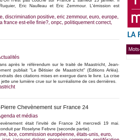
 d'On n'est pas couché sur France 2 samedi 15 janvier. Il
Ruquier, Eric Naulleau et Eric Zemmour. L'émission est
e
,
discrimination positive
,
eric zemmour
,
euro
,
europe
,
la france est-elle finie?
,
onpc
,
politiquement correct
,
Mots-
ctualités
ans après le référendum sur le traité de Maastricht, Jean-
ent publiait "Le Bêtisier de Maastricht" (Editions Arléa).
xtraits des citations mises en exergue dans le livre. La crise
 jette une lumière crue sur le surréalisme de ces dernières.
astricht
an-Pierre Chevènement sur France 24
Agenda et médias
hevènement était l'invité de France 24 mercredi 19 mai.
 conduit par Roselyne Febvre (seconde partie).
gne
,
bce
,
commission européenne
,
états-unis
,
euro
,
,
iran
,
jacques delors
,
monnaie commune
,
prolifération