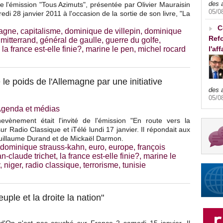
des 
e l'émission "Tous Azimuts", présentée par Olivier Mauraisin
05/0
di 28 janvier 2011 à l'occasion de la sortie de son livre, "La
C
agne
,
capitalisme
,
dominique de villepin
,
dominique
Refo
 mitterrand
,
général de gaulle
,
guerre du golfe
,
,
la france est-elle finie?
,
marine le pen
,
michel rocard
l'af
e le poids de l'Allemagne par une initiative
des 
05/0
genda et médias
evènement était l'invité de l'émission "En route vers la
sur Radio Classique et iTélé lundi 17 janvier. Il répondait aux
uillaume Durand et de Mickaël Darmon.
dominique strauss-kahn
,
euro
,
europe
,
françois
an-claude trichet
,
la france est-elle finie?
,
marine le
,
niger
,
radio classique
,
terrorisme
,
tunisie
ple et la droite la nation"