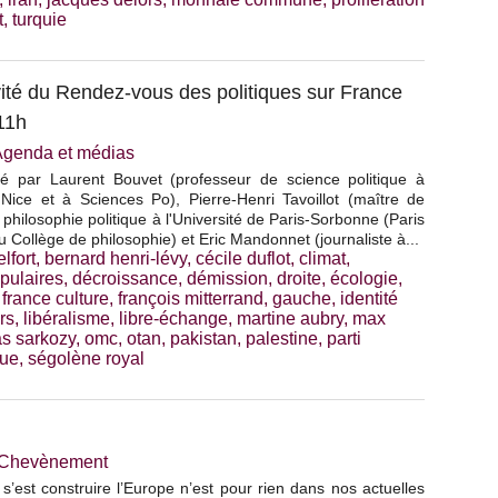
t
,
turquie
té du Rendez-vous des politiques sur France
11h
Agenda et médias
ogé par Laurent Bouvet (professeur de science politique à
 Nice et à Sciences Po), Pierre-Henri Tavoillot (maître de
philosophie politique à l'Université de Paris-Sorbonne (Paris
u Collège de philosophie) et Eric Mandonnet (journaliste à...
elfort
,
bernard henri-lévy
,
cécile duflot
,
climat
,
pulaires
,
décroissance
,
démission
,
droite
,
écologie
,
,
france culture
,
françois mitterrand
,
gauche
,
identité
rs
,
libéralisme
,
libre-échange
,
martine aubry
,
max
as sarkozy
,
omc
,
otan
,
pakistan
,
palestine
,
parti
que
,
ségolène royal
e Chevènement
s’est construire l’Europe n’est pour rien dans nos actuelles