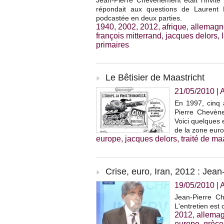
Jean-Pierre Chevènement était l'invité
répondait aux questions de Laurent 
podcastée en deux parties.
1940
,
2002
,
2012
,
afrique
,
allemagn
françois mitterrand
,
jacques delors
,
primaires
Le Bêtisier de Maastricht
21/05/2010
|
A
En 1997, cinq 
Pierre Chevènem
Voici quelques e
de la zone euro
europe
,
jacques delors
,
traité de ma
Crise, euro, Iran, 2012 : Je
19/05/2010
|
Jean-Pierre C
L'entretien est
2012
,
allema
europe
,
grèce