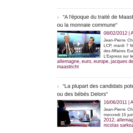
"A l'époque du traité de Maast
ou la monnaie commune"
08/02/2012
|
Jean-Pierre Ch
LCP, mardi 7 fé
des Affaires E
L’Express sur l
allemagne
,
euro
,
europe
,
jacques de
maastricht
"La plupart des candidats pote
ou des bébés Delors"
16/06/2011
|
A
Jean-Pierre Che
mercredi 15 jui
2012
,
allema
nicolas sarko