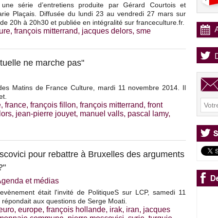
une série d’entretiens produite par Gérard Courtois et
arie Plaçais. Diffusée du lundi 23 au vendredi 27 mars sur
de 20h à 20h30 et publiée en intégralité sur franceculture.fr.
ture
,
françois mitterrand
,
jacques delors
,
sme
ctuelle ne marche pas"
 des Matins de France Culture, mardi 11 novembre 2014. Il
et.
e
,
france
,
françois fillon
,
françois mitterrand
,
front
lors
,
jean-pierre jouyet
,
manuel valls
,
pascal lamy
,
scovici pour rebattre à Bruxelles des arguments
?"
Agenda et médias
evènement était l'invité de PolitiqueS sur LCP, samedi 11
l répondait aux questions de Serge Moati.
euro
,
europe
,
françois hollande
,
irak
,
iran
,
jacques