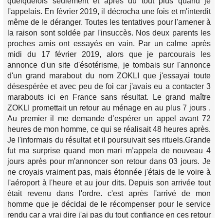
quelquefois seulement et après du tout plus quand je
l'appelais. En février 2019, il décrocha une fois et m'interdit
même de le déranger. Toutes les tentatives pour l'amener à
la raison sont soldée par l'insuccès. Nos deux parents les
proches amis ont essayés en vain. Par un calme après
midi du 17 février 2019, alors que je parcourais les
annonce d'un site d'ésotérisme, je tombais sur l'annonce
d'un grand marabout du nom ZOKLI que j'essayai toute
désespérée et avec peu de foi car j'avais eu a contacter 3
marabouts ici en France sans résultat. Le grand maître
ZOKLI promettait un retour au ménage en au plus 7 jours .
Au premier il me demande d’espérer un appel avant 72
heures de mon homme, ce qui se réalisait 48 heures après.
Je l'informais du résultat et il poursuivait ses rituels.Grande
fut ma surprise quand mon mari m’appela de nouveau 4
jours après pour m'annoncer son retour dans 03 jours. Je
ne croyais vraiment pas, mais étonnée j'étais de le voire à
l'aéroport à l'heure et au jour dits. Depuis son arrivée tout
était revenu dans l'ordre. c'est après l'arrivé de mon
homme que je décidai de le récompenser pour le service
rendu car a vrai dire j'ai pas du tout confiance en ces retour