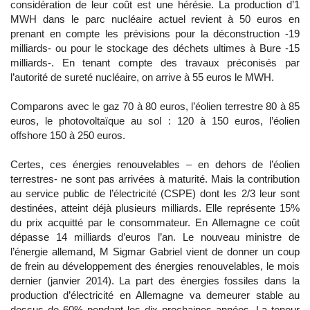
considération de leur coût est une hérésie. La production d’1
MWH dans le parc nucléaire actuel revient à 50 euros en
prenant en compte les prévisions pour la déconstruction -19
milliards- ou pour le stockage des déchets ultimes à Bure -15
milliards-. En tenant compte des travaux préconisés par
l’autorité de sureté nucléaire, on arrive à 55 euros le MWH.
Comparons avec le gaz 70 à 80 euros, l’éolien terrestre 80 à 85
euros, le photovoltaïque au sol : 120 à 150 euros, l’éolien
offshore 150 à 250 euros.
Certes, ces énergies renouvelables – en dehors de l’éolien
terrestres- ne sont pas arrivées à maturité. Mais la contribution
au service public de l’électricité (CSPE) dont les 2/3 leur sont
destinées, atteint déjà plusieurs milliards. Elle représente 15%
du prix acquitté par le consommateur. En Allemagne ce coût
dépasse 14 milliards d’euros l’an. Le nouveau ministre de
l’énergie allemand, M Sigmar Gabriel vient de donner un coup
de frein au développement des énergies renouvelables, le mois
dernier (janvier 2014). La part des énergies fossiles dans la
production d’électricité en Allemagne va demeurer stable au
dessus de 60% pendant les dix prochaines années. La teneur