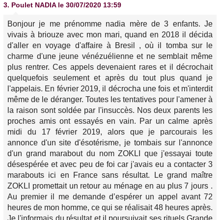
3.
Poulet NADIA
le 30/07/2020 13:59
Bonjour je me prénomme nadia mère de 3 enfants. Je
vivais à briouze avec mon mari, quand en 2018 il décida
d'aller en voyage d'affaire à Bresil , où il tomba sur le
charme d'une jeune vénézuélienne et ne semblait même
plus rentrer. Ces appels devenaient rares et il décrochait
quelquefois seulement et après du tout plus quand je
l'appelais. En février 2019, il décrocha une fois et m'interdit
même de le déranger. Toutes les tentatives pour l'amener à
la raison sont soldée par l'insuccès. Nos deux parents les
proches amis ont essayés en vain. Par un calme après
midi du 17 février 2019, alors que je parcourais les
annonce d'un site d'ésotérisme, je tombais sur l'annonce
d'un grand marabout du nom ZOKLI que j'essayai toute
désespérée et avec peu de foi car j'avais eu a contacter 3
marabouts ici en France sans résultat. Le grand maître
ZOKLI promettait un retour au ménage en au plus 7 jours .
Au premier il me demande d’espérer un appel avant 72
heures de mon homme, ce qui se réalisait 48 heures après.
Je l'informais du résultat et il poursuivait ses rituels.Grande