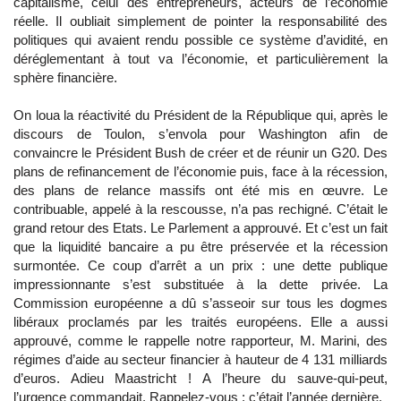
capitalisme, celui des entrepreneurs, acteurs de l’économie
réelle. Il oubliait simplement de pointer la responsabilité des
politiques qui avaient rendu possible ce système d’avidité, en
déréglementant à tout va l’économie, et particulièrement la
sphère financière.
On loua la réactivité du Président de la République qui, après le
discours de Toulon, s’envola pour Washington afin de
convaincre le Président Bush de créer et de réunir un G20. Des
plans de refinancement de l’économie puis, face à la récession,
des plans de relance massifs ont été mis en œuvre. Le
contribuable, appelé à la rescousse, n’a pas rechigné. C’était le
grand retour des Etats. Le Parlement a approuvé. Et c’est un fait
que la liquidité bancaire a pu être préservée et la récession
surmontée. Ce coup d’arrêt a un prix : une dette publique
impressionnante s’est substituée à la dette privée. La
Commission européenne a dû s’asseoir sur tous les dogmes
libéraux proclamés par les traités européens. Elle a aussi
approuvé, comme le rappelle notre rapporteur, M. Marini, des
régimes d’aide au secteur financier à hauteur de 4 131 milliards
d’euros. Adieu Maastricht ! A l’heure du sauve-qui-peut,
l’urgence commandait. Rappelez-vous : c’était l’année dernière.