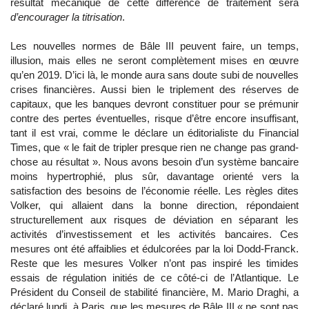
résultat mécanique de cette différence de traitement sera
d’encourager la titrisation
.
Les nouvelles normes de Bâle III peuvent faire, un temps,
illusion, mais elles ne seront complètement mises en œuvre
qu’en 2019. D’ici là, le monde aura sans doute subi de nouvelles
crises financières. Aussi bien le triplement des réserves de
capitaux, que les banques devront constituer pour se prémunir
contre des pertes éventuelles, risque d’être encore insuffisant,
tant il est vrai, comme le déclare un éditorialiste du Financial
Times, que « le fait de tripler presque rien ne change pas grand-
chose au résultat ». Nous avons besoin d’un système bancaire
moins hypertrophié, plus sûr, davantage orienté vers la
satisfaction des besoins de l’économie réelle. Les règles dites
Volker, qui allaient dans la bonne direction, répondaient
structurellement aux risques de déviation en séparant les
activités d’investissement et les activités bancaires. Ces
mesures ont été affaiblies et édulcorées par la loi Dodd-Franck.
Reste que les mesures Volker n’ont pas inspiré les timides
essais de régulation initiés de ce côté-ci de l’Atlantique. Le
Président du Conseil de stabilité financière, M. Mario Draghi, a
déclaré lundi, à Paris, que les mesures de Bâle III « ne sont pas