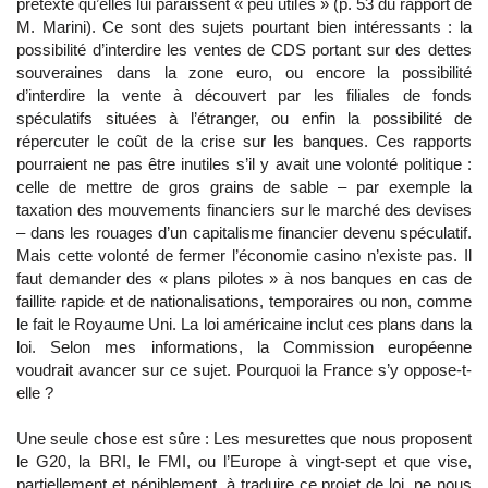
prétexte qu’elles lui paraissent « peu utiles » (p. 53 du rapport de
M. Marini). Ce sont des sujets pourtant bien intéressants : la
possibilité d’interdire les ventes de CDS portant sur des dettes
souveraines dans la zone euro, ou encore la possibilité
d’interdire la vente à découvert par les filiales de fonds
spéculatifs situées à l’étranger, ou enfin la possibilité de
répercuter le coût de la crise sur les banques. Ces rapports
pourraient ne pas être inutiles s’il y avait une volonté politique :
celle de mettre de gros grains de sable – par exemple la
taxation des mouvements financiers sur le marché des devises
– dans les rouages d’un capitalisme financier devenu spéculatif.
Mais cette volonté de fermer l’économie casino n’existe pas. Il
faut demander des « plans pilotes » à nos banques en cas de
faillite rapide et de nationalisations, temporaires ou non, comme
le fait le Royaume Uni. La loi américaine inclut ces plans dans la
loi. Selon mes informations, la Commission européenne
voudrait avancer sur ce sujet. Pourquoi la France s’y oppose-t-
elle ?
Une seule chose est sûre : Les mesurettes que nous proposent
le G20, la BRI, le FMI, ou l’Europe à vingt-sept et que vise,
partiellement et péniblement, à traduire ce projet de loi, ne nous