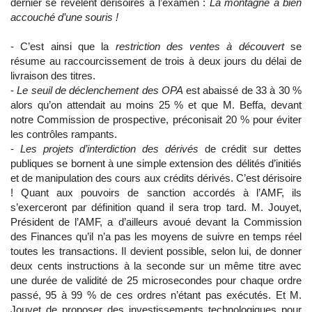
dernier se révèlent dérisoires à l’examen :
La montagne a bien
accouché d’une souris !
- C’est ainsi que la
restriction des ventes à découvert
se
résume au raccourcissement de trois à deux jours du délai de
livraison des titres.
-
Le seuil de déclenchement des OPA
est abaissé de 33 à 30 %
alors qu’on attendait au moins 25 % et que M. Beffa, devant
notre Commission de prospective, préconisait 20 % pour éviter
les contrôles rampants.
-
Les projets d’interdiction des dérivés
de crédit sur dettes
publiques se bornent à une simple extension des délités d’initiés
et de manipulation des cours aux crédits dérivés. C’est dérisoire
! Quant aux pouvoirs de sanction accordés à l’AMF, ils
s’exerceront par définition quand il sera trop tard. M. Jouyet,
Président de l’AMF, a d’ailleurs avoué devant la Commission
des Finances qu’il n’a pas les moyens de suivre en temps réel
toutes les transactions. Il devient possible, selon lui, de donner
deux cents instructions à la seconde sur un même titre avec
une durée de validité de 25 microsecondes pour chaque ordre
passé, 95 à 99 % de ces ordres n’étant pas exécutés. Et M.
Jouyet de proposer des investissements technologiques pour