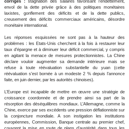
corrigés :
stagnation des salaires favorisant l’endettement,
envol de la dette privée grâce à des politiques monétaires
laxistes, gonflement des déficits et de la dette publics,
creusement des déficits commerciaux américains, désordre
monétaire international.
Les réponses esquissées ne sont pas à la hauteur des
problèmes : les Etats-Unis cherchent à la fois à restaurer leur
taux d’épargne et à diminuer leur déficit commercial, y compris
en agitant la menace de mesures protectionnistes. La Chine
déclare vouloir augmenter sa demande intérieure mais se
refuse à toute réévaluation substantielle du yuan (cette
réévaluation s’est bornée à un modeste 2 % depuis l’annonce
faite, en juin dernier, par les autorités chinoises).
L’Europe est incapable de mettre en œuvre une stratégie de
croissance coordonnée et de prendre ainsi sa part de la
résorption des déséquilibres mondiaux. L’Allemagne, comme la
Chine, exerce par ses excédents une pression déflationniste sur
la conjoncture mondiale. A son instigation les institutions
européennes, Commission, Banque centrale au premier chef,
couvrent la mise en route de plans d’austérité dans tous les