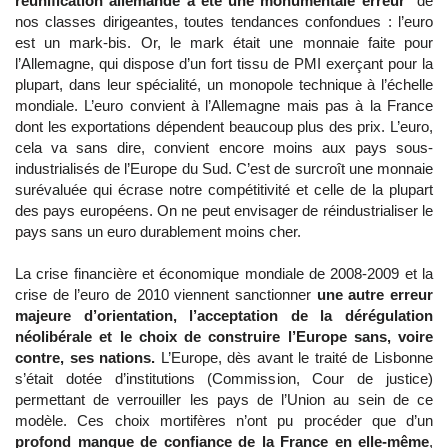
réunification allemande a été une monumentale erreur
de
nos classes dirigeantes, toutes tendances confondues : l’euro
est un mark-bis. Or, le mark était une monnaie faite pour
l’Allemagne, qui dispose d’un fort tissu de PMI exerçant pour la
plupart, dans leur spécialité, un monopole technique à l’échelle
mondiale. L’euro convient à l’Allemagne mais pas à la France
dont les exportations dépendent beaucoup plus des prix. L’euro,
cela va sans dire, convient encore moins aux pays sous-
industrialisés de l’Europe du Sud. C’est de surcroît une monnaie
surévaluée qui écrase notre compétitivité et celle de la plupart
des pays européens. On ne peut envisager de réindustrialiser le
pays sans un euro durablement moins cher.
La crise financière et économique mondiale de 2008-2009 et la
crise de l’euro de 2010 viennent sanctionner
une autre erreur
majeure d’orientation, l’acceptation de la dérégulation
néolibérale et le choix de construire l’Europe sans, voire
contre, ses nations.
L’Europe, dès avant le traité de Lisbonne
s’était dotée d’institutions (Commission, Cour de justice)
permettant de verrouiller les pays de l’Union au sein de ce
modèle. Ces choix mortifères n’ont pu procéder que d’un
profond manque de confiance de la France en elle-même
,