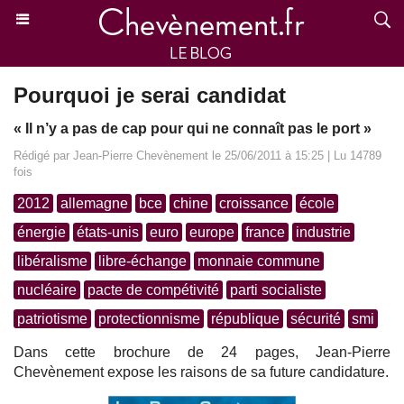
Pourquoi je serai candidat
« Il n’y a pas de cap pour qui ne connaît pas le port »
Rédigé par Jean-Pierre Chevènement le 25/06/2011 à 15:25 | Lu 14789
fois
2012
allemagne
bce
chine
croissance
école
énergie
états-unis
euro
europe
france
industrie
libéralisme
libre-échange
monnaie commune
nucléaire
pacte de compétivité
parti socialiste
patriotisme
protectionnisme
république
sécurité
smi
Dans cette brochure de 24 pages, Jean-Pierre
Chevènement expose les raisons de sa future candidature.