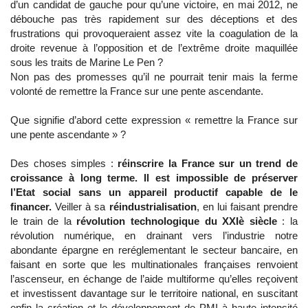
d’un candidat de gauche pour qu’une victoire, en mai 2012, ne
débouche pas très rapidement sur des déceptions et des
frustrations qui provoqueraient assez vite la coagulation de la
droite revenue à l’opposition et de l’extrême droite maquillée
sous les traits de Marine Le Pen ?
Non pas des promesses qu’il ne pourrait tenir mais la ferme
volonté de remettre la France sur une pente ascendante.
Que signifie d’abord cette expression « remettre la France sur
une pente ascendante » ?
Des choses simples :
réinscrire la France sur un trend de
croissance à long terme. Il est impossible de préserver
l’Etat social sans un appareil productif capable de le
financer.
Veiller à sa
réindustrialisation
, en lui faisant prendre
le train de la
révolution technologique du XXIè siècle
: la
révolution numérique, en drainant vers l’industrie notre
abondante épargne en reréglementant le secteur bancaire, en
faisant en sorte que les multinationales françaises renvoient
l’ascenseur, en échange de l’aide multiforme qu’elles reçoivent
et investissent davantage sur le territoire national, en suscitant
enfin la création et le développement de PMI à haute intensité