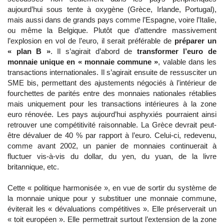
aujourd’hui sous tente à oxygène (Grèce, Irlande, Portugal),
mais aussi dans de grands pays comme l’Espagne, voire l’Italie,
ou même la Belgique. Plutôt que d’attendre massivement
l’explosion en vol de l’euro, il serait préférable de
préparer un
« plan B »
. Il s’agirait d’abord de
transformer l’euro de
monnaie unique en « monnaie commune »
, valable dans les
transactions internationales. Il s’agirait ensuite de ressusciter un
SME bis, permettant des ajustements négociés à l’intérieur de
fourchettes de parités entre des monnaies nationales rétablies
mais uniquement pour les transactions intérieures à la zone
euro rénovée. Les pays aujourd’hui asphyxiés pourraient ainsi
retrouver une compétitivité raisonnable. La Grèce devrait peut-
être dévaluer de 40 % par rapport à l’euro. Celui-ci, redevenu,
comme avant 2002, un panier de monnaies continuerait à
fluctuer vis-à-vis du dollar, du yen, du yuan, de la livre
britannique, etc.
Cette « politique harmonisée », en vue de sortir du système de
la monnaie unique pour y substituer une monnaie commune,
éviterait les « dévaluations compétitives ». Elle préserverait un
« toit européen ». Elle permettrait surtout l’extension de la zone