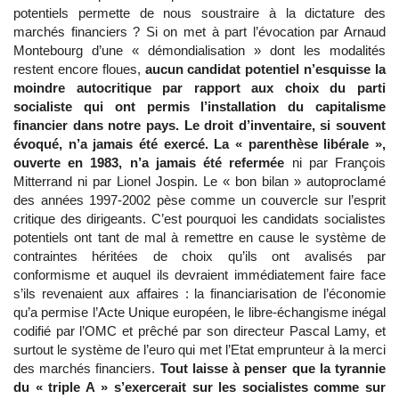
potentiels permette de nous soustraire à la dictature des
marchés financiers ? Si on met à part l’évocation par Arnaud
Montebourg d’une « démondialisation » dont les modalités
restent encore floues,
aucun candidat potentiel n’esquisse la
moindre autocritique par rapport aux choix du parti
socialiste qui ont permis l’installation du capitalisme
financier dans notre pays. Le droit d’inventaire, si souvent
évoqué, n’a jamais été exercé. La « parenthèse libérale »,
ouverte en 1983, n’a jamais été refermée
ni par François
Mitterrand ni par Lionel Jospin. Le « bon bilan » autoproclamé
des années 1997-2002 pèse comme un couvercle sur l’esprit
critique des dirigeants. C’est pourquoi les candidats socialistes
potentiels ont tant de mal à remettre en cause le système de
contraintes héritées de choix qu’ils ont avalisés par
conformisme et auquel ils devraient immédiatement faire face
s’ils revenaient aux affaires : la financiarisation de l’économie
qu’a permise l’Acte Unique européen, le libre-échangisme inégal
codifié par l’OMC et prêché par son directeur Pascal Lamy, et
surtout le système de l’euro qui met l’Etat emprunteur à la merci
des marchés financiers.
Tout laisse à penser que la tyrannie
du « triple A » s’exercerait sur les socialistes comme sur