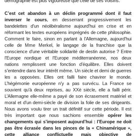
démographie est plus vigoureuse que celle de ses voisins.
C’est cet abandon à un déclin programmé dont il faut
inverser le cours
, en desserrant progressivement les
bandelettes d’un néolibéralisme aujourd’hui en crise et en
réformant les textes européens imprégnés de cette philosophie.
Comment le faire, sinon en parlant à l’Allemagne, aujourd’hui
celle de Mme Merkel, le langage de la franchise que la
conscience d’une véritable solidarité de destin autorise ? Entre
l’Europe nordique et l’Europe méditerranéenne, nos deux
nations remplissent une fonction d’équilibre. Elles doivent
s’entendre dans leur intérêt même. Un siècle et demi de guerres
les a opposées. Elles ont failli faire chavirer le monde.
L’hégémonie européenne n’y a pas survécu. La France se
souvient qu’à deux reprises, au XXè siècle, elle a failli périr.
L’Allemagne elle-même a payé de son écrasement matériel et
moral et d’un demi-siècle de division la folie de ses dirigeants.
Nous avons voulu tirer un trait définitif sur cette période. Il est
très important que nous sachions ensemble
opérer les
changements qui s’imposent aujourd’hui : l’Europe ne doit
pas être écrasée dans les pinces de la « Chinamérique »,
cette alliance conflictuelle mais objective de