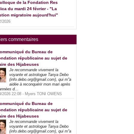
olloque de la Fondation Res
ica du mardi 24 février - "La
tion migratoire aujourd'hui"
2/2026
iers commentaires
ommuniqué du Bureau de
ndation républicaine au sujet de
faire des Hijabeuses
Je recommande vivement la
voyante et astrologue Tanya Debo
(info.debo.org@gmail.com), qui m''a
aidée à reconquérir mon mari après
années d...
8/2026 22:08 -
Myers TONI OWENS
ommuniqué du Bureau de
ndation républicaine au sujet de
faire des Hijabeuses
Je recommande vivement la
voyante et astrologue Tanya Debo
(info.debo.org@gmail.com), qui m''a