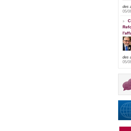
des 
05/0
C
Refo
l'af
des 
05/0