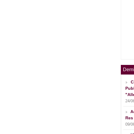
Dern
C
Publ
"All
24/0
A
Res 
09/0