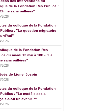
idéos des interventions du
oque de la Fondation Res Publica :
Chine sans œillères"
5/2026
ctes du colloque de la Fondation
Publica : "La question migratoire
urd'hui"
4/2026
olloque de la Fondation Res
ica du mardi 12 mai à 18h - "La
e sans œillères"
4/2026
écès de Lionel Jospin
3/2026
ctes du colloque de la Fondation
Publica : "Le modèle social
çais a-t-il un avenir ?"
3/2026