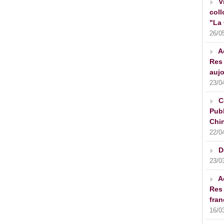
V
coll
"La 
26/0
A
Res 
aujo
23/0
C
Publ
Chin
22/0
D
23/0
A
Res 
fran
16/0