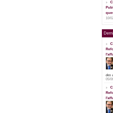
C
Publ
ques
10/0
Dern
C
Refo
l'af
des 
05/0
C
Refo
l'af