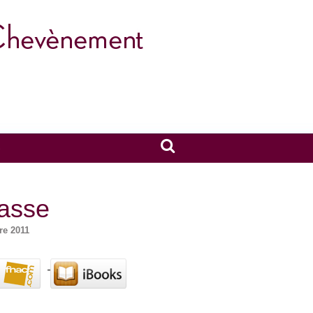
S
passe
re 2011