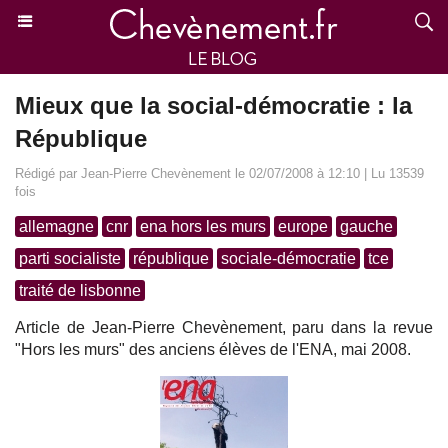
Mieux que la social-démocratie : la
République
Rédigé par Jean-Pierre Chevènement le 02/07/2008 à 12:10 | Lu 13539
fois
allemagne
cnr
ena hors les murs
europe
gauche
parti socialiste
république
sociale-démocratie
tce
traité de lisbonne
Article de Jean-Pierre Chevènement, paru dans la revue
"Hors les murs" des anciens élèves de l'ENA, mai 2008.