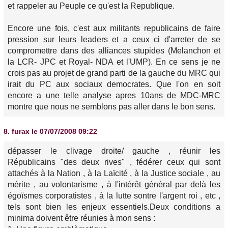
et rappeler au Peuple ce qu'est la Republique.
Encore une fois, c'est aux militants republicains de faire
pression sur leurs leaders et a ceux ci d'arreter de se
compromettre dans des alliances stupides (Melanchon et
la LCR- JPC et Royal- NDA et l'UMP). En ce sens je ne
crois pas au projet de grand parti de la gauche du MRC qui
irait du PC aux sociaux democrates. Que l'on en soit
encore a une telle analyse apres 10ans de MDC-MRC
montre que nous ne semblons pas aller dans le bon sens.
8.
furax
le 07/07/2008 09:22
dépasser le clivage droite/ gauche , réunir les
Républicains "des deux rives" , fédérer ceux qui sont
attachés à la Nation , à la Laïcité , à la Justice sociale , au
mérite , au volontarisme , à l'intérêt général par delà les
égoïsmes corporatistes , à la lutte sontre l'argent roi , etc ,
tels sont bien les enjeux essentiels.Deux conditions a
minima doivent être réunies à mon sens :