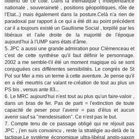
obtenu de ce côté. Dans la thématique ( indépendance
nationale , souveraineté , positions géopolitiques, rôle de
l'Etat...) mais également dans la posture.Celà n'a rien de
paradoxal par rapport à ce qui a été dit au point précédent
car il a toujours existé un Gaullisme Social , torpillé par les
libéraux et l'aile droite de la majorité de l'époque
aujourd'hui à l'UMP sans états d'âme.
5. JPC a aussi une grande admiration pour Clémenceau et
c'est de cette synthèse qu'il faut définir le personnage.
2002 a me semble-t'il été un moment magique où se sont
conjuguées ces différentes sensibilités. Le congrés de St
Pol sur Mer a mis un terme à cette aventure. Je pense qu'il
en a été meurtris car valant re-création de tout au plus un
PS bis , versus ante 83...
6. Le MRC aujourd'hui n'est tout au plus qu'un faire-valoir ,
dans un bras de fer. Pas de parti = l'extinction de toute
capacité de peser pour l'avenir = pas d'élus et aucun
avenir sauf sa "mendesisation". Ce n'est pas le but.
7. Compte tenu de ce passage obligé qui ne réjouit pas
JPC , j'en suis convaincu , reste la stratégie au-delà de la
tactique.Le système économique ultra-libéral anglo-saxon