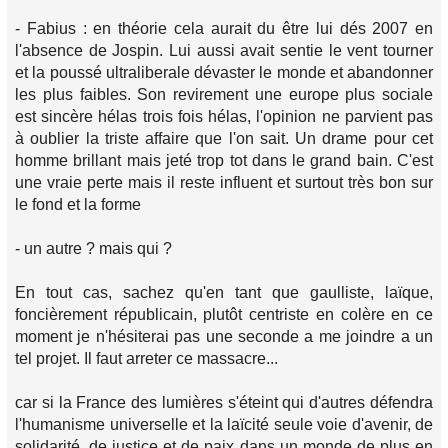
- Fabius : en théorie cela aurait du être lui dés 2007 en
l'absence de Jospin. Lui aussi avait sentie le vent tourner
et la poussé ultraliberale dévaster le monde et abandonner
les plus faibles. Son revirement une europe plus sociale
est sincère hélas trois fois hélas, l'opinion ne parvient pas
à oublier la triste affaire que l'on sait. Un drame pour cet
homme brillant mais jeté trop tot dans le grand bain. C'est
une vraie perte mais il reste influent et surtout très bon sur
le fond et la forme
- un autre ? mais qui ?
En tout cas, sachez qu'en tant que gaulliste, laïque,
foncièrement républicain, plutôt centriste en colère en ce
moment je n'hésiterai pas une seconde a me joindre a un
tel projet. Il faut arreter ce massacre...
car si la France des lumières s'éteint qui d'autres défendra
l'humanisme universelle et la laïcité seule voie d'avenir, de
solidarité, de justice et de paix dans un monde de plus en