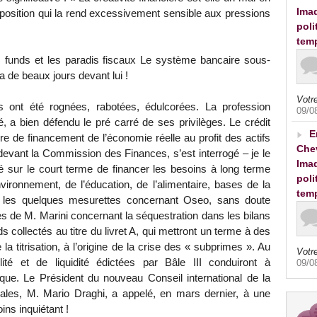
Imad
e position qui la rend excessivement sensible aux pressions
poli
tem
es funds et les paradis fiscaux Le système bancaire sous-
 de beaux jours devant lui !
Votre
s ont été rognées, rabotées, édulcorées. La profession
09/0
té, a bien défendu le pré carré de ses privilèges. Le crédit
E
re de financement de l’économie réelle au profit des actifs
Che
 devant la Commission des Finances, s’est interrogé – je le
Imad
é sur le court terme de financer les besoins à long terme
poli
nvironnement, de l’éducation, de l’alimentaire, bases de la
tem
s les quelques mesurettes concernant Oseo, sans doute
les de M. Marini concernant la séquestration dans les bilans
s collectés au titre du livret A, qui mettront un terme à des
 titrisation, à l’origine de la crise des « subprimes ». Au
Votre
ilité et de liquidité édictées par Bâle III conduiront à
09/0
sque. Le Président du nouveau Conseil international de la
rales, M. Mario Draghi, a appelé, en mars dernier, à une
oins inquiétant !