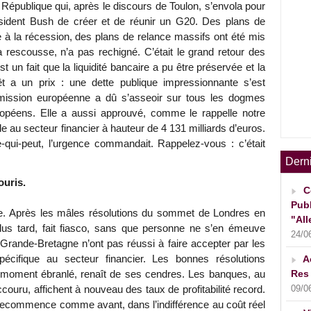
a République qui, après le discours de Toulon, s’envola pour
sident Bush de créer et de réunir un G20. Des plans de
 à la récession, des plans de relance massifs ont été mis
 rescousse, n’a pas rechigné. C’était le grand retour des
 un fait que la liquidité bancaire a pu être préservée et la
t a un prix : une dette publique impressionnante s’est
mmission européenne a dû s’asseoir sur tous les dogmes
uropéens. Elle a aussi approuvé, comme le rappelle notre
e au secteur financier à hauteur de 4 131 milliards d’euros.
-qui-peut, l’urgence commandait. Rappelez-vous : c’était
Dern
ouris.
C
Publ
se. Après les mâles résolutions du sommet de Londres en
"All
us tard, fait fiasco, sans que personne ne s’en émeuve
24/0
 Grande-Bretagne n’ont pas réussi à faire accepter par les
écifique au secteur financier. Les bonnes résolutions
A
Res 
un moment ébranlé, renaît de ses cendres. Les banques, au
09/0
couru, affichent à nouveau des taux de profitabilité record.
recommence comme avant, dans l’indifférence au coût réel