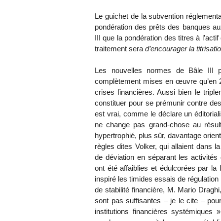
Le guichet de la subvention réglementa
pondération des prêts des banques aux
III que la pondération des titres à l’ac
traitement sera
d’encourager la titrisati
Les nouvelles normes de Bâle III pe
complètement mises en œuvre qu’en 20
crises financières. Aussi bien le tri
constituer pour se prémunir contre des p
est vrai, comme le déclare un éditoriali
ne change pas grand-chose au résul
hypertrophié, plus sûr, davantage orient
règles dites Volker, qui allaient dans 
de déviation en séparant les activités
ont été affaiblies et édulcorées par l
inspiré les timides essais de régulation 
de stabilité financière, M. Mario Draghi
sont pas suffisantes – je le cite – po
institutions financières systémiques