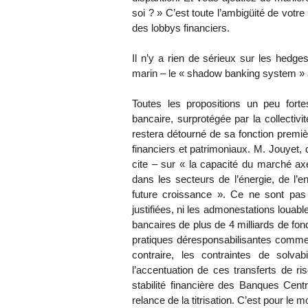
soi ? » C’est toute l’ambigüité de votr
des lobbys financiers.
Il n’y a rien de sérieux sur les hedg
marin – le « shadow banking system » a
Toutes les propositions un peu forte
bancaire, surprotégée par la collectivi
restera détourné de sa fonction premiè
financiers et patrimoniaux. M. Jouyet,
cite – sur « la capacité du marché ax
dans les secteurs de l’énergie, de l’e
future croissance ». Ce ne sont pa
justifiées, ni les admonestations louab
bancaires de plus de 4 milliards de fond
pratiques déresponsabilisantes comme la
contraire, les contraintes de solvab
l’accentuation de ces transferts de ri
stabilité financière des Banques Cent
relance de la titrisation. C’est pour le m