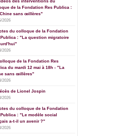
idéos des interventions du
oque de la Fondation Res Publica :
Chine sans œillères"
5/2026
ctes du colloque de la Fondation
Publica : "La question migratoire
urd'hui"
4/2026
olloque de la Fondation Res
ica du mardi 12 mai à 18h - "La
e sans œillères"
4/2026
écès de Lionel Jospin
3/2026
ctes du colloque de la Fondation
Publica : "Le modèle social
çais a-t-il un avenir ?"
3/2026