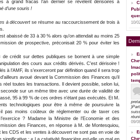
 à grand fracas l’an dernier se révèlent dérisoires à
C
 d’une souris !
Publ
ques
tes à découvert
se résume au raccourcissement de trois à
10/0
s.
st abaissé de 33 à 30 % alors qu’on attendait au moins 25
Dern
ission de prospective, préconisait 20 % pour éviter les
E
s
de crédit sur dettes publiques se bornent à une simple
Che
anipulation des cours aux crédits dérivés. C’est dérisoire !
Imad
 à l’AMF, ils s’exerceront par définition quand il sera trop
poli
 d’ailleurs avoué devant la Commission des Finances qu’il
tem
éel toutes les transactions. Il devient possible, selon lui,
a seconde sur un même titre avec une durée de validité de
ssé, 95 à 99 % de ces ordres n’étant pas exécutés. Et M.
pret
ents technologiques pour être à même de poursuivre la
)Part
t-il pas moins coûteux de réglementer ou de taxer ces
suiss
réuni
ter l’exercice ? Madame la Ministre de l’Economie et des
09/0
mission des Finances, en réponse à M. de Montesquiou,
E
 les CDS et les ventes à découvert ne sont pas en voie de
Che
 significative : « La créativité financière est-elle un mal en