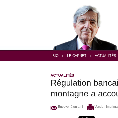
BIO
LE CARNET
ACTUALITÉS
ACTUALITÉS
Régulation bancair
montagne a accou
Envoyer à un ami
Version imprima