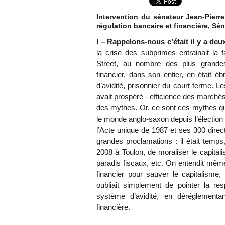
Intervention du sénateur Jean-Pierre
régulation bancaire et financière, Sé
I – Rappelons-nous c’était il y a deux
la crise des subprimes entrainait la f
Street, au nombre des plus grande
financier, dans son entier, en était 
d’avidité, prisonnier du court terme. 
avait prospéré - efficience des marché
des mythes. Or, ce sont ces mythes qu
le monde anglo-saxon depuis l’électi
l’Acte unique de 1987 et ses 300 direc
grandes proclamations : il était temps
2008 à Toulon, de moraliser le capitalis
paradis fiscaux, etc. On entendit même
financier pour sauver le capitalisme, 
oubliait simplement de pointer la res
système d’avidité, en déréglementan
financière.