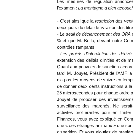
Les mesures de régulation annoncées
l’examen :
La montagne a bien accouché
- C’est ainsi que la
restriction des ven
deux jours du délai de livraison des titre
-
Le seuil de déclenchement des OPA
e
% et que M. Beffa, devant notre Comm
contrôles rampants.
-
Les projets d’interdiction des dérivé
extension des délités d’initiés et de m
Quant aux pouvoirs de sanction accordés
tard. M. Jouyet, Président de l’AMF, a
n’a pas les moyens de suivre en temps r
de donner deux cents instructions à l
25 microsecondes pour chaque ordre pa
Jouyet de proposer des investissem
surveillance des marchés. Ne serai
activités proliférantes pour en limi
Finances, vous avez expliqué en Com
que « ces étranges animaux » que sont
disparition. Et vous ajoutiez de manière