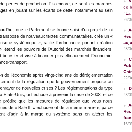
V
de pertes de production. Pis encore, ce sont les marchés
coll
tages en jouant sur les écarts de dette, notamment au sein
"La 
26/0
urd’hui, que le Parlement se trouve saisi d’un projet de loi
A
ui transpose de nouveaux textes communautaires, crée un «
Res 
aujo
 risque systémique », ratifie l’ordonnance portant création
23/0
 », étend les pouvoirs de l’Autorité des marchés financiers,
boursier et vise à financer plus efficacement l’économie,
C
rance-transport.
Publ
Chin
tion de l’économie après vingt-cinq ans de déréglementation
22/0
orcement de la régulation que le gouvernement propose au
’enrayer de nouvelles crises ? Les réglementations du type
D
ux Etats-Unis, ont échoué à prévenir la crise de 2008, et ce
23/0
e prédire que les mesures de régulation que vous nous
A
ues de « Bâle III » échoueront de la même manière, parce
Res 
ent d’agir à la marge du système sans en altérer les
fran
16/0