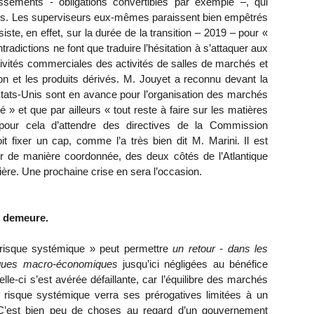
ssements - obligations convertibles par exemple –, qui
pres. Les superviseurs eux-mêmes paraissent bien empêtrés
iste, en effet, sur la durée de la transition – 2019 – pour «
radictions ne font que traduire l’hésitation à s’attaquer aux
ivités commerciales des activités de salles de marchés et
tion et les produits dérivés. M. Jouyet a reconnu devant la
ats-Unis sont en avance pour l’organisation des marchés
 » et que par ailleurs « tout reste à faire sur les matières
 pour cela d’attendre des directives de la Commission
t fixer un cap, comme l’a très bien dit M. Marini. Il est
ir de manière coordonnée, des deux côtés de l’Atlantique
ière. Une prochaine crise en sera l’occasion.
s demeure.
risque systémique » peut permettre
un retour - dans les
tiques macro-économiques
jusqu’ici négligées au bénéfice
lle-ci s’est avérée défaillante, car l’équilibre des marchés
 risque systémique verra ses prérogatives limitées à un
C’est bien peu de choses au regard d’un gouvernement