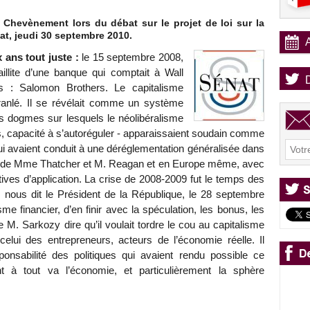
 Chevènement lors du débat sur le projet de loi sur la
nat, jeudi 30 septembre 2010.
 ans tout juste :
le 15 septembre 2008,
aillite d’une banque qui comptait à Wall
s : Salomon Brothers. Le capitalisme
ébranlé. Il se révélait comme un système
Les dogmes sur lesquels le néolibéralisme
s, capacité à s’autoréguler - apparaissaient soudain comme
i avaient conduit à une déréglementation généralisée dans
on de Mme Thatcher et M. Reagan et en Europe même, avec
tives d’application. La crise de 2008-2009 fut le temps des
, nous dit le Président de la République, le 28 septembre
me financier, d’en finir avec la spéculation, les bonus, les
 M. Sarkozy dire qu’il voulait tordre le cou au capitalisme
celui des entrepreneurs, acteurs de l’économie réelle. Il
ponsabilité des politiques qui avaient rendu possible ce
t à tout va l’économie, et particulièrement la sphère