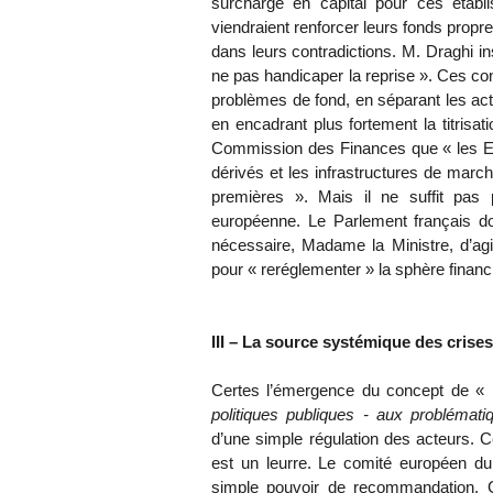
surcharge en capital pour ces établi
viendraient renforcer leurs fonds pro
dans leurs contradictions. M. Draghi ins
ne pas handicaper la reprise ». Ces cont
problèmes de fond, en séparant les act
en encadrant plus fortement la titrisa
Commission des Finances que « les Et
dérivés et les infrastructures de marché
premières ». Mais il ne suffit pas
européenne. Le Parlement français doi
nécessaire, Madame la Ministre, d’ag
pour « reréglementer » la sphère financ
III – La source systémique des crise
Certes l’émergence du concept de « 
politiques publiques - aux probléma
d’une simple régulation des acteurs. Ce
est un leurre. Le comité européen du
simple pouvoir de recommandation. 