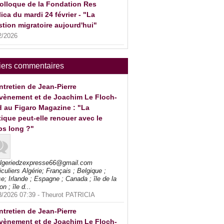
olloque de la Fondation Res
ica du mardi 24 février - "La
tion migratoire aujourd'hui"
2/2026
iers commentaires
ntretien de Jean-Pierre
vènement et de Joachim Le Floch-
 au Figaro Magazine : "La
tique peut-elle renouer avec le
ps long ?"
algeriedzexpresse66@gmail.com
iculiers Algérie; Français ; Belgique ;
e; Irlande ; Espagne ; Canada ; île de la
on ; île d...
8/2026 07:39 -
Theurot PATRICIA
ntretien de Jean-Pierre
vènement et de Joachim Le Floch-