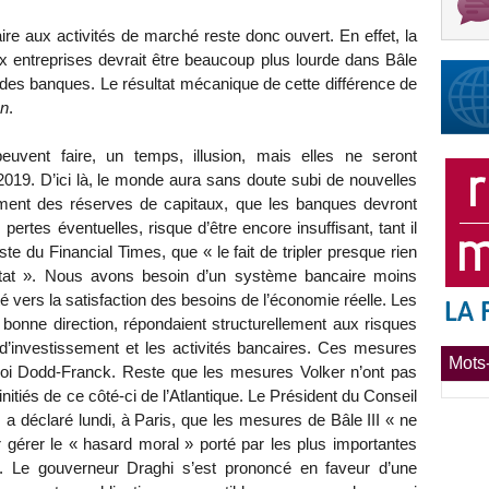
ire aux activités de marché reste donc ouvert. En effet, la
 entreprises devrait être beaucoup plus lourde dans Bâle
tif des banques. Le résultat mécanique de cette différence de
on
.
uvent faire, un temps, illusion, mais elles ne seront
19. D’ici là, le monde aura sans doute subi de nouvelles
plement des réserves de capitaux, que les banques devront
ertes éventuelles, risque d’être encore insuffisant, tant il
ste du Financial Times, que « le fait de tripler presque rien
tat ». Nous avons besoin d’un système bancaire moins
é vers la satisfaction des besoins de l’économie réelle. Les
la bonne direction, répondaient structurellement aux risques
 d’investissement et les activités bancaires. Ces mesures
Mots-
a loi Dodd-Franck. Reste que les mesures Volker n’ont pas
initiés de ce côté-ci de l’Atlantique. Le Président du Conseil
, a déclaré lundi, à Paris, que les mesures de Bâle III « ne
ur gérer le « hasard moral » porté par les plus importantes
 ». Le gouverneur Draghi s’est prononcé en faveur d’une