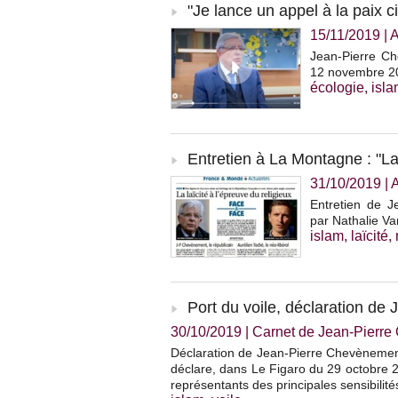
"Je lance un appel à la paix civ
15/11/2019
|
A
Jean-Pierre Che
12 novembre 20
écologie
,
isl
Entretien à La Montagne : "La 
31/10/2019
|
Entretien de J
par Nathalie V
islam
,
laïcité
,
Port du voile, déclaration d
30/10/2019
|
Carnet de Jean-Pierr
Déclaration de Jean-Pierre Chevènement,
déclare, dans Le Figaro du 29 octobre 20
représentants des principales sensibilit