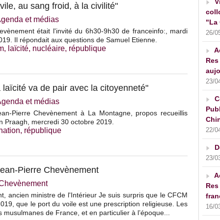
V
ile, au sang froid, à la civilité"
coll
genda et médias
"La 
vènement était l'invité du 6h30-9h30 de franceinfo:, mardi
26/0
19. Il répondait aux questions de Samuel Etienne.
am
,
laïcité
,
nucléaire
,
république
A
Res 
aujo
23/0
laïcité va de pair avec la citoyenneté"
C
Agenda et médias
Publ
ean-Pierre Chevènement à La Montagne, propos recueillis
Chin
an Praagh, mercredi 30 octobre 2019.
nation
,
république
22/0
D
23/0
e Jean-Pierre Chevènement
A
e Chevènement
Res 
 ancien ministre de l'Intérieur Je suis surpris que le CFCM
fran
19, que le port du voile est une prescription religieuse. Les
16/0
és musulmanes de France, et en particulier à l’époque...