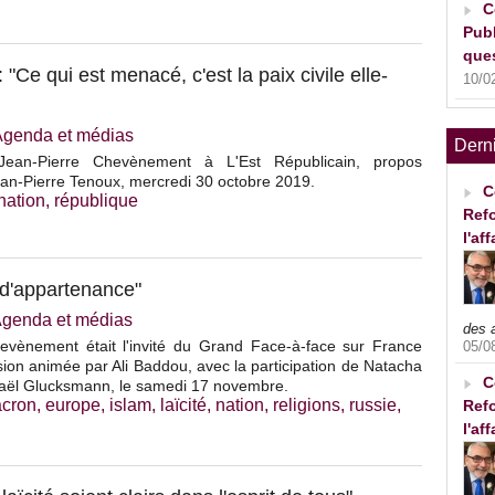
C
Publ
ques
 "Ce qui est menacé, c'est la paix civile elle-
10/0
Agenda et médias
Dern
Jean-Pierre Chevènement à L'Est Républicain, propos
Jean-Pierre Tenoux, mercredi 30 octobre 2019.
C
nation
,
république
Refo
l'af
t d'appartenance"
genda et médias
des 
evènement était l'invité du Grand Face-à-face sur France
05/0
sion animée par Ali Baddou, avec la participation de Natacha
C
aël Glucksmann, le samedi 17 novembre.
cron
,
europe
,
islam
,
laïcité
,
nation
,
religions
,
russie
,
Refo
l'af