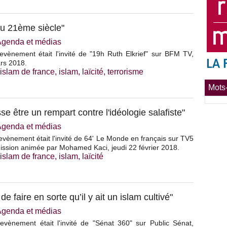
 au 21ème siècle"
Agenda et médias
evènement était l'invité de "19h Ruth Elkrief" sur BFM TV,
rs 2018.
'islam de france
,
islam
,
laïcité
,
terrorisme
Mots-
se être un rempart contre l'idéologie salafiste"
Agenda et médias
vènement était l'invité de 64' Le Monde en français sur TV5
ssion animée par Mohamed Kaci, jeudi 22 février 2018.
'islam de france
,
islam
,
laïcité
 faire en sorte qu’il y ait un islam cultivé"
Agenda et médias
evènement était l'invité de "Sénat 360" sur Public Sénat,