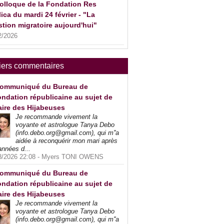
olloque de la Fondation Res
ica du mardi 24 février - "La
tion migratoire aujourd'hui"
2/2026
iers commentaires
ommuniqué du Bureau de
ndation républicaine au sujet de
faire des Hijabeuses
Je recommande vivement la
voyante et astrologue Tanya Debo
(info.debo.org@gmail.com), qui m''a
aidée à reconquérir mon mari après
années d...
8/2026 22:08 -
Myers TONI OWENS
ommuniqué du Bureau de
ndation républicaine au sujet de
faire des Hijabeuses
Je recommande vivement la
voyante et astrologue Tanya Debo
(info.debo.org@gmail.com), qui m''a