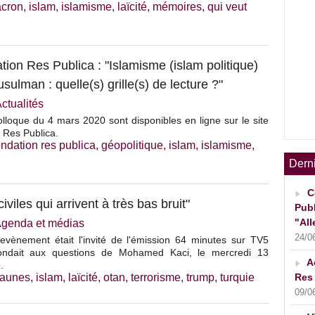
cron
,
islam
,
islamisme
,
laïcité
,
mémoires
,
qui veut
tion Res Publica : "Islamisme (islam politique)
lman : quelle(s) grille(s) de lecture ?"
ctualités
lloque du 4 mars 2020 sont disponibles en ligne sur le site
 Res Publica.
ondation res publica
,
géopolitique
,
islam
,
islamisme
,
Dern
C
iviles qui arrivent à très bas bruit"
Publ
"All
genda et médias
24/0
evènement était l'invité de l'émission 64 minutes sur TV5
ondait aux questions de Mohamed Kaci, le mercredi 13
A
.
 jaunes
,
islam
,
laïcité
,
otan
,
terrorisme
,
trump
,
turquie
Res 
09/0