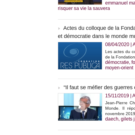
emmanuel ma
risquer sa vie la sauvera
Actes du colloque de la Fonda
et démocratie dans le monde musu
08/04/2020
|
A
Les actes du co
de la Fondation
démocratie
,
f
moyen-orient
"Il faut se méfier des guerres c
15/11/2019
|
A
Jean-Pierre Ch
Monde. Il rép
novembre 2019
daech
,
gilets