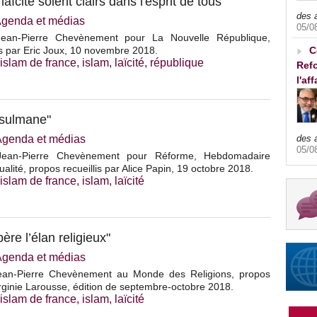
 laïcité soient clairs dans l'esprit de tous"
des 
genda et médias
05/0
Jean-Pierre Chevènement pour La Nouvelle République,
is par Eric Joux, 10 novembre 2018.
C
'islam de france
,
islam
,
laïcité
,
république
Refo
l'af
usulmane"
Agenda et médias
des 
05/0
 Jean-Pierre Chevènement pour Réforme, Hebdomadaire
ualité, propos recueillis par Alice Papin, 19 octobre 2018.
'islam de france
,
islam
,
laïcité
bère l’élan religieux"
Agenda et médias
Jean-Pierre Chevènement au Monde des Religions, propos
Virginie Larousse, édition de septembre-octobre 2018.
'islam de france
,
islam
,
laïcité