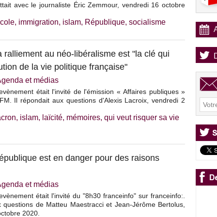
tait avec le journaliste Éric Zemmour, vendredi 16 octobre
cole
,
immigration
,
islam
,
République
,
socialisme
ralliement au néo-libéralisme est "la clé qui
ion de la vie politique française"
Agenda et médias
vènement était l'invité de l'émission « Affaires publiques »
M. Il répondait aux questions d'Alexis Lacroix, vendredi 2
cron
,
islam
,
laïcité
,
mémoires
,
qui veut risquer sa vie
 République est en danger pour des raisons
Agenda et médias
vènement était l'invité du "8h30 franceinfo" sur franceinfo:.
ux questions de Matteu Maestracci et Jean-Jérôme Bertolus,
octobre 2020.