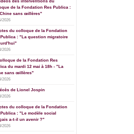
idéos des interventions du
oque de la Fondation Res Publica :
Chine sans œillères"
5/2026
ctes du colloque de la Fondation
Publica : "La question migratoire
urd'hui"
4/2026
olloque de la Fondation Res
ica du mardi 12 mai à 18h - "La
e sans œillères"
4/2026
écès de Lionel Jospin
3/2026
ctes du colloque de la Fondation
Publica : "Le modèle social
çais a-t-il un avenir ?"
3/2026