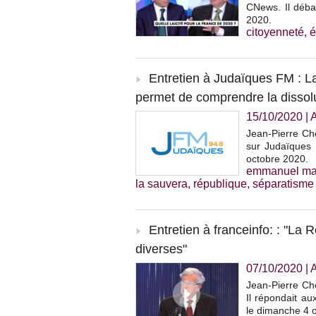
CNews. Il débat
2020.
citoyenneté
,
é
Entretien à Judaïques FM : La 
permet de comprendre la dissolut
15/10/2020
|
Jean-Pierre Che
sur Judaïques F
octobre 2020.
emmanuel ma
la sauvera
,
république
,
séparatisme
Entretien à franceinfo: : "La
diverses"
07/10/2020
|
Jean-Pierre Che
Il répondait a
le dimanche 4 