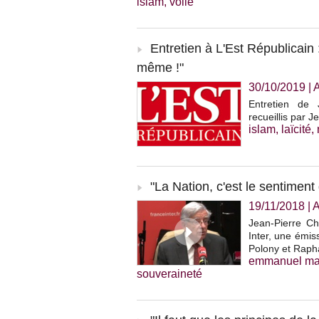
islam
,
voile
Entretien à L'Est Républicain :
même !"
30/10/2019
|
Entretien de 
recueillis par 
islam
,
laïcité
,
"La Nation, c'est le sentimen
19/11/2018
|
A
Jean-Pierre Ch
Inter, une émis
Polony et Raph
emmanuel ma
souveraineté