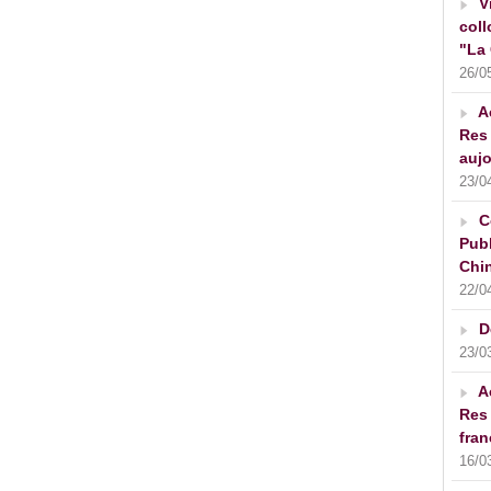
V
coll
"La 
26/0
A
Res 
aujo
23/0
C
Publ
Chin
22/0
D
23/0
A
Res 
fran
16/0