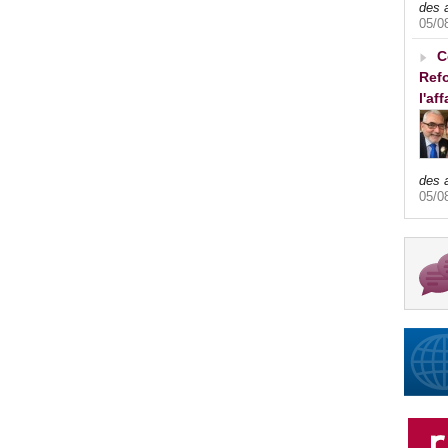
des 
05/0
C
Refo
l'af
des 
05/0