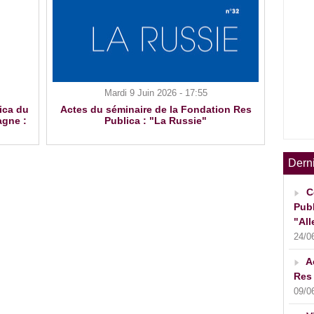
Mardi 9 Juin 2026 - 17:55
ica du
Actes du séminaire de la Fondation Res
agne :
Publica : "La Russie"
Dern
C
Publ
"All
24/0
A
Res 
09/0