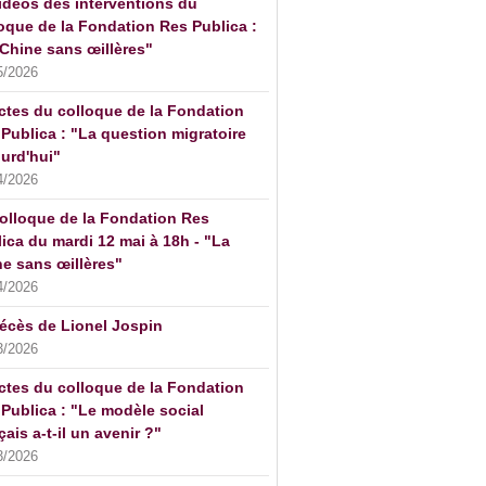
idéos des interventions du
oque de la Fondation Res Publica :
Chine sans œillères"
5/2026
ctes du colloque de la Fondation
Publica : "La question migratoire
urd'hui"
4/2026
olloque de la Fondation Res
ica du mardi 12 mai à 18h - "La
e sans œillères"
4/2026
écès de Lionel Jospin
3/2026
ctes du colloque de la Fondation
Publica : "Le modèle social
çais a-t-il un avenir ?"
3/2026