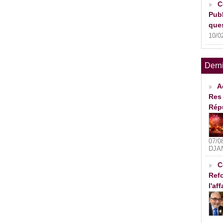
C
Publ
ques
10/0
Dern
A
Res 
Rép
07/0
DJA
C
Refo
l'af