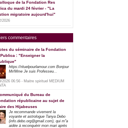
olloque de la Fondation Res
ica du mardi 24 février - "La
tion migratoire aujourd'hui"
2/2026
iers commentaires
ctes du séminaire de la Fondation
Publica : "Enseigner la
ublique"
https://rituelpourlamour.com Bonjour
Mr/Mme Je suis Professeu...
8/2026 06:56 -
Maitre spirituel MEDIUM
NTA
ommuniqué du Bureau de
ndation républicaine au sujet de
faire des Hijabeuses
Je recommande vivement la
voyante et astrologue Tanya Debo
(info.debo.org@gmail.com), qui m''a
aidée à reconquérir mon mari après