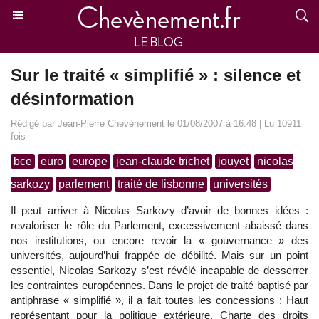
Sur le traité « simplifié » : silence et
désinformation
Rédigé par Jean-Pierre Chevènement le 01/08/2007 à 16:48 | Lu 10911
fois
bce
euro
europe
jean-claude trichet
jouyet
nicolas
sarkozy
parlement
traité de lisbonne
universités
Il peut arriver à Nicolas Sarkozy d’avoir de bonnes idées :
revaloriser le rôle du Parlement, excessivement abaissé dans
nos institutions, ou encore revoir la « gouvernance » des
universités, aujourd’hui frappée de débilité. Mais sur un point
essentiel, Nicolas Sarkozy s’est révélé incapable de desserrer
les contraintes européennes. Dans le projet de traité baptisé par
antiphrase « simplifié », il a fait toutes les concessions : Haut
représentant pour la politique extérieure, Charte des droits