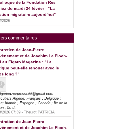
olloque de la Fondation Res
ica du mardi 24 février - "La
tion migratoire aujourd'hui"
2/2026
iers commentaires
ntretien de Jean-Pierre
vènement et de Joachim Le Floch-
 au Figaro Magazine : "La
tique peut-elle renouer avec le
ps long ?"
algeriedzexpresse66@gmail.com
iculiers Algérie; Français ; Belgique ;
e; Irlande ; Espagne ; Canada ; île de la
on ; île d...
8/2026 07:39 -
Theurot PATRICIA
ntretien de Jean-Pierre
vènement et de Joachim Le Floch-