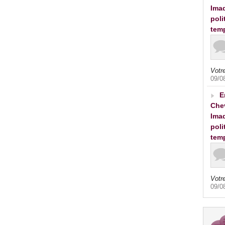
Imad
poli
tem
Votre
09/0
E
Che
Imad
poli
tem
Votre
09/0