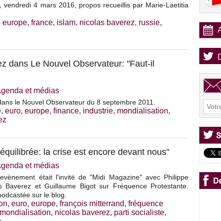
 vendredi 4 mars 2016, propos recueillis par Marie-Laetitia
,
europe
,
france
,
islam
,
nicolas baverez
,
russie
,
ez dans Le Nouvel Observateur: "Faut-il
genda et médias
 dans le Nouvel Observateur du 8 septembre 2011.
e
,
euro
,
europe
,
finance
,
industrie
,
mondialisation
,
ez
ééquilibrée: la crise est encore devant nous"
genda et médias
evènement était l'invité de "Midi Magazine" avec Philippe
s Baverez et Guillaume Bigot sur Fréquence Protestante.
podcastée sur le blog.
on
,
euro
,
europe
,
françois mitterrand
,
fréquence
mondialisation
,
nicolas baverez
,
parti socialiste
,