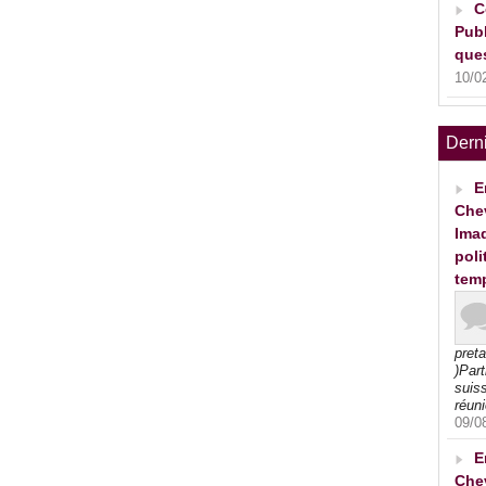
C
Publ
ques
10/0
Dern
E
Che
Imad
poli
tem
pret
)Part
suiss
réuni
09/0
E
Che