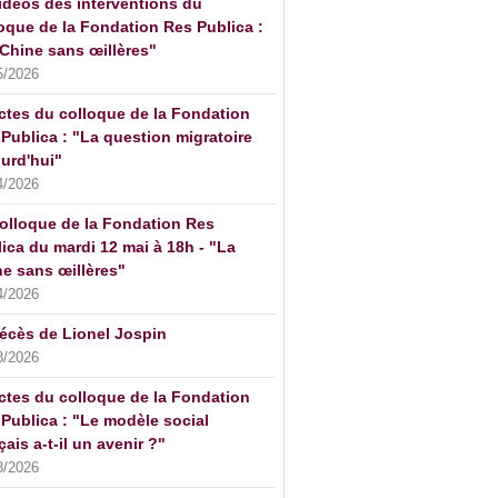
idéos des interventions du
oque de la Fondation Res Publica :
Chine sans œillères"
5/2026
ctes du colloque de la Fondation
Publica : "La question migratoire
urd'hui"
4/2026
olloque de la Fondation Res
ica du mardi 12 mai à 18h - "La
e sans œillères"
4/2026
écès de Lionel Jospin
3/2026
ctes du colloque de la Fondation
Publica : "Le modèle social
çais a-t-il un avenir ?"
3/2026