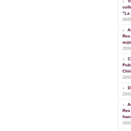
V
coll
"La 
26/0
A
Res 
aujo
23/0
C
Publ
Chin
22/0
D
23/0
A
Res 
fran
16/0