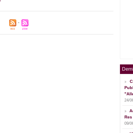
e
Dern
C
Publ
"All
24/0
A
Res 
09/0