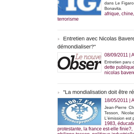
dans Le Figaro,
Bonavita.
afrique
,
chine
terrorisme
Entretien avec Nicolas Baver
démondialiser?"
08/09/2011
|
A
Entretien paru
dette publiqu
nicolas baver
"La mondialisation doit être r
18/05/2011
|
A
Jean-Pierre Ch
Tesson, Nicola
L'émission est 
1983
,
éducati
protestante
,
la france est-elle finie?
,