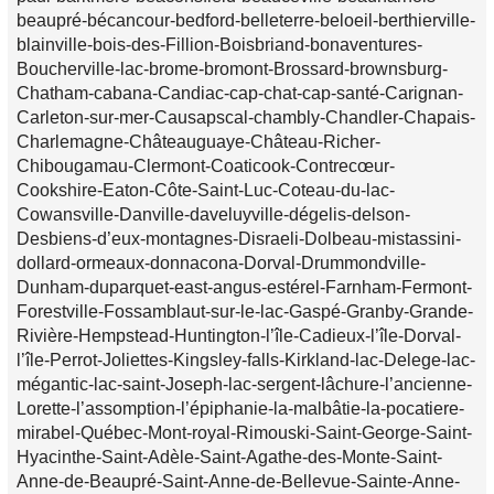
beaupré-bécancour-bedford-belleterre-beloeil-berthierville-
blainville-bois-des-Fillion-Boisbriand-bonaventures-
Boucherville-lac-brome-bromont-Brossard-brownsburg-
Chatham-cabana-Candiac-cap-chat-cap-santé-Carignan-
Carleton-sur-mer-Causapscal-chambly-Chandler-Chapais-
Charlemagne-Châteauguaye-Château-Richer-
Chibougamau-Clermont-Coaticook-Contrecœur-
Cookshire-Eaton-Côte-Saint-Luc-Coteau-du-lac-
Cowansville-Danville-daveluyville-dégelis-delson-
Desbiens-d’eux-montagnes-Disraeli-Dolbeau-mistassini-
dollard-ormeaux-donnacona-Dorval-Drummondville-
Dunham-duparquet-east-angus-estérel-Farnham-Fermont-
Forestville-Fossamblaut-sur-le-lac-Gaspé-Granby-Grande-
Rivière-Hempstead-Huntington-l’île-Cadieux-l’île-Dorval-
l’île-Perrot-Joliettes-Kingsley-falls-Kirkland-lac-Delege-lac-
mégantic-lac-saint-Joseph-lac-sergent-lâchure-l’ancienne-
Lorette-l’assomption-l’épiphanie-la-malbâtie-la-pocatiere-
mirabel-Québec-Mont-royal-Rimouski-Saint-George-Saint-
Hyacinthe-Saint-Adèle-Saint-Agathe-des-Monte-Saint-
Anne-de-Beaupré-Saint-Anne-de-Bellevue-Sainte-Anne-