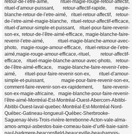
retour-de-l'etre-aimé, rituel-magie-rouge-retour-affectif,
rituel-d'amour-puissant, retour-affectif-rapide, magie-
blanche-retour-de-l'etre-aimé, rituel-retour-affectif, retour-
de-l'etre-aimé-magie-blanche, rituel-retour-affectif-efficace,
rituel-d'amour-simple-et-puissant, rituel-pour-faire-revenir-
son-ex, retour-de-l'être-aimé-efficace, magie-blanche-faire-
revenir-l'etre-aimé, rituel-magie-blanche-amour-avec-
photo, magie-rouge-amour-efficace, rituel-retour-de-l'etre-
aimé,magie-rouge-amour-efficace,-rituel, retour-affectif-
efficace, rituel-magie-blanche-amour-avec-photo, retour-
de-l'être-aimé-efficace, magie-blanche-faire-revenir-l'etre-
aimé, rituel-pour-faire-revenir-son-ex, rituel-d'amour-
simple-et-puissant, magie-pour-faire-revenir-son-ex,
comment-faire-revenir-son-ex-rapidement, faire-revenir-
son-ex-magie-africaine, magie-blanche-pour-faire-revenir-
l'être-aimé-Montréal-Est-Montréal-Ouest-Abercorn-Abitibi-
Abitibi-Ouest-laval-quebec-Montréal-Est-Montréal-Nord-
Québec-Gatineau-longueuil-Québec-Sherbrooke-
Saguenay-lévis-Trois-rivière-terrebonne-Acton-vale-alma-
amos-amqui-asbestos-baie-comeau-baie-d’urfé-baie-saint-
paul-barkmere-beaconsfield-beauceville-beauharnois-