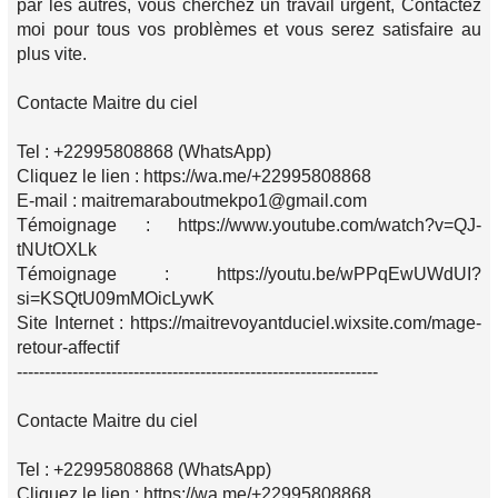
par les autres, vous cherchez un travail urgent, Contactez
moi pour tous vos problèmes et vous serez satisfaire au
plus vite.
Contacte Maitre du ciel
Tel : +22995808868 (WhatsApp)
Cliquez le lien : https://wa.me/+22995808868
E-mail : maitremaraboutmekpo1@gmail.com
Témoignage : https://www.youtube.com/watch?v=QJ-
tNUtOXLk
Témoignage : https://youtu.be/wPPqEwUWdUI?
si=KSQtU09mMOicLywK
Site Internet : https://maitrevoyantduciel.wixsite.com/mage-
retour-affectif
-----------------------------------------------------------------
Contacte Maitre du ciel
Tel : +22995808868 (WhatsApp)
Cliquez le lien : https://wa.me/+22995808868