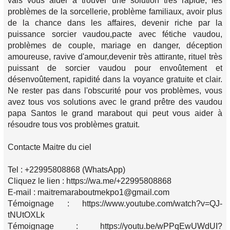
vais vous aider à trouver une solution très rapide, les
problèmes de la sorcellerie, problème familiaux, avoir plus
de la chance dans les affaires, devenir riche par la
puissance sorcier vaudou,pacte avec fétiche vaudou,
problèmes de couple, mariage en danger, déception
amoureuse, ravive d'amour,devenir très attirante, rituel très
puissant de sorcier vaudou pour envoûtement et
désenvoûtement, rapidité dans la voyance gratuite et clair.
Ne rester pas dans l'obscurité pour vos problèmes, vous
avez tous vos solutions avec le grand prêtre des vaudou
papa Santos le grand marabout qui peut vous aider à
résoudre tous vos problèmes gratuit.
Contacte Maitre du ciel
Tel : +22995808868 (WhatsApp)
Cliquez le lien : https://wa.me/+22995808868
E-mail : maitremaraboutmekpo1@gmail.com
Témoignage : https://www.youtube.com/watch?v=QJ-
tNUtOXLk
Témoignage : https://youtu.be/wPPqEwUWdUI?