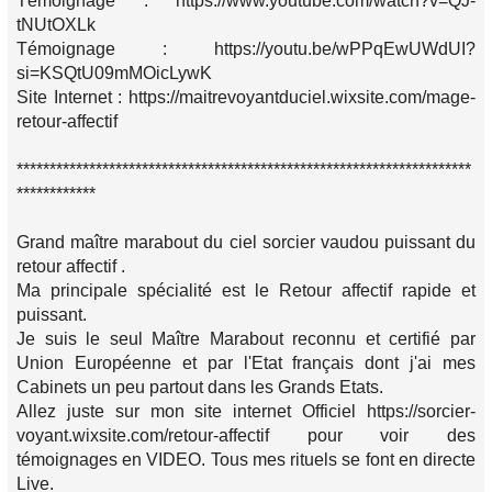
Témoignage : https://www.youtube.com/watch?v=QJ-
tNUtOXLk
Témoignage : https://youtu.be/wPPqEwUWdUI?
si=KSQtU09mMOicLywK
Site Internet : https://maitrevoyantduciel.wixsite.com/mage-
retour-affectif
*********************************************************************
************
Grand maître marabout du ciel sorcier vaudou puissant du
retour affectif .
Ma principale spécialité est le Retour affectif rapide et
puissant.
Je suis le seul Maître Marabout reconnu et certifié par
Union Européenne et par l'Etat français dont j'ai mes
Cabinets un peu partout dans les Grands Etats.
Allez juste sur mon site internet Officiel https://sorcier-
voyant.wixsite.com/retour-affectif pour voir des
témoignages en VIDEO. Tous mes rituels se font en directe
Live.