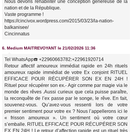
Nous devons réhabiliter une conception généreuse de la
nation et de la République.
Vaste programme !
https://cincivox.wordpress.com/2015/03/23/la-nation-
balkanisee/
Cincinnatus
6.
Medium MAITREVOYANT
le 21/02/2026 11:36
Tel WhatsApp☎️ +22960663782:+22961920714
Retour affectif amoureux immédiat rapide en 24h rituels
amoureux rapide immédiat de votre Ex conjoint RITUEL
EFFICACE POUR RÉCUPÉRER SON EX EN 24H !
Rituel pour récupérer son ex.- Agir comme par magie via le
monde des rêves .Aussi curieux que cela puisse paraître,
la reconquête de l’ex passe par le songe, le rêve. En fait,
souvenez-vous. Qu’avez-vous ressenti lors de votre
premier sentiment pour votre ex ? Nous l’appellerons ici le
« frisson amoureux ». Un sentiment où votre cœur
s’emballe. RITUEL EFFICACE POUR RÉCUPÉRER SON
EX EN 24H ! Le retour d’affection rapide est un rituel très