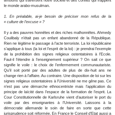
tensions qui traversent notre société et des conflits qui frappent
le monde arabo-musulman.
1. En préalable, ai-je besoin de préciser mon refus de la
« culture de l’excuse » ?
Il y a des pauvres honnêtes et des riches malhonnêtes. Ahmedy
Coulibaly n’était pas un enfant abandonné de la République.
Rien ne légitime le passage à l’acte terroriste. La loi républicaine
s’applique à tous (la loi et l’esprit de la loi) : je prendrai l’exemple
de la prohibition des signes religieux ostentatoires à l’Ecole.
Faut-il l’étendre à l’enseignement supérieur ? On sait ce que
signifie le voile : le choix de l’enfermement communautariste.
Qu’il soit porté par des adultes de plus de dix-huit ans ne
change rien à l’affaire. Au contraire. Une disposition de loi sur les
signes religieux ostentatoires à l’Université ne me gêne pas. Ce
n’est pas une démarche ethnocentriste mais l’application du
principe de laïcité dans l’espace de la formation de l’esprit. La
Cour Constitutionnelle de Karlsruhe vient d’autoriser le port du
voile par des enseignantes à l’Université. Laissons à la
démocratie allemande le soin de faire en sorte que cette
jurisprudence soit réformée. En France le Conseil d’Etat aussi a