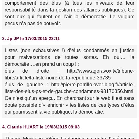
comportement des élus (à tous les niveaux de leur
responsabilité dans la gestion des affaires publiques). Ce
sont eux qui foutent en l’air la démocratie. Le vulgum
pecus n’a pas de pouvoir.
3.
Jp JP
le 17/03/2015 23:11
Listes (non exhaustives !) d’élus condamnés en justice
pour malversations de toutes sortes. Eh oui… la
démocratie….en prend un coup ! :
élus de droite : http://www.agoravox.tv/tribune-
libre/article/la-liste-noire-de-la-republique-33735
élus de gauche : http://pierre.parrillo.over-blog.fr/article-
liste-des-elus-ps-et-de-gauche-condamnes-98170356.html
Ce n’est qu’un aperçu. En cherchant sur le web il est sans
doute possible d’« enrichir » les listes de ces types d’élus
qui pourrissent la vie publique, la démocratie.
4.
Claude HUART
le 19/03/2015 09:03
Thierry Meyssan réfère l’antagonisme entre l’intégrisme