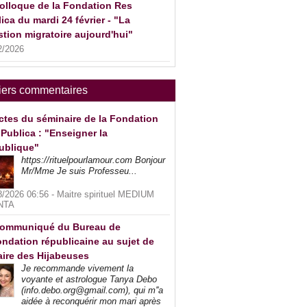
olloque de la Fondation Res
ica du mardi 24 février - "La
tion migratoire aujourd'hui"
2/2026
iers commentaires
ctes du séminaire de la Fondation
Publica : "Enseigner la
ublique"
https://rituelpourlamour.com Bonjour
Mr/Mme Je suis Professeu...
8/2026 06:56 -
Maitre spirituel MEDIUM
NTA
ommuniqué du Bureau de
ndation républicaine au sujet de
faire des Hijabeuses
Je recommande vivement la
voyante et astrologue Tanya Debo
(info.debo.org@gmail.com), qui m''a
aidée à reconquérir mon mari après