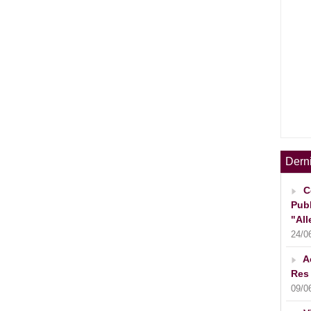
Dern
C
Publ
"All
24/0
A
Res 
09/0