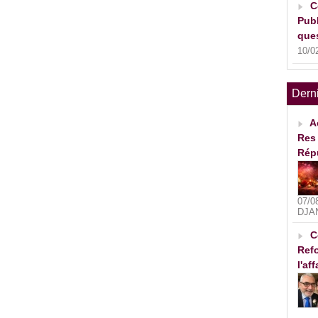
C
Publ
ques
10/0
Dern
A
Res 
Rép
07/0
DJA
C
Refo
l'af