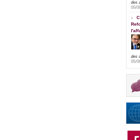
des 
05/0
C
Refo
l'af
des 
05/0