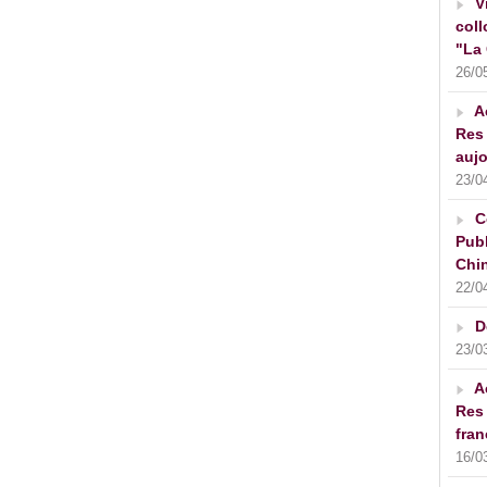
V
coll
"La 
26/0
A
Res 
aujo
23/0
C
Publ
Chin
22/0
D
23/0
A
Res 
fran
16/0