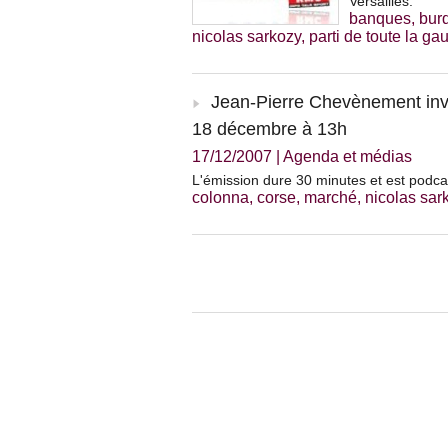
Versailles.
banques
,
bur
nicolas sarkozy
,
parti de toute la ga
Jean-Pierre Chevènement in
18 décembre à 13h
17/12/2007
|
Agenda et médias
L'émission dure 30 minutes et est podca
colonna
,
corse
,
marché
,
nicolas sar