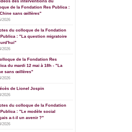
idéos des interventions du
oque de la Fondation Res Publica :
Chine sans œillères"
5/2026
ctes du colloque de la Fondation
Publica : "La question migratoire
urd'hui"
4/2026
olloque de la Fondation Res
ica du mardi 12 mai à 18h - "La
e sans œillères"
4/2026
écès de Lionel Jospin
3/2026
ctes du colloque de la Fondation
Publica : "Le modèle social
çais a-t-il un avenir ?"
3/2026