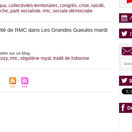
qua
,
collectivités territoriales
,
congrès
,
crise
,
laïcité
,
uche
,
parti socialiste
,
rmc
,
sociale-démocratie
vité de RMC dans Les Grandes Gueules mardi
stée sur ce blog.
kozy
,
rmc
,
ségolène royal
,
traité de lisbonne