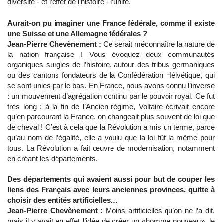
diversité - et l’effet de l’histoire - l’unité.
Aurait-on pu imaginer une France fédérale, comme il existe
une Suisse et une Allemagne fédérales ?
Jean-Pierre Chevènement :
Ce serait méconnaître la nature de
la nation française ! Vous évoquez deux communautés
organiques surgies de l’histoire, autour des tribus germaniques
ou des cantons fondateurs de la Confédération Hélvétique, qui
se sont unies par le bas. En France, nous avons connu l’inverse
: un mouvement d’agrégation continu par le pouvoir royal. Ce fut
très long : à la fin de l’Ancien régime, Voltaire écrivait encore
qu’en parcourant la France, on changeait plus souvent de loi que
de cheval ! C’est à cela que la Révolution a mis un terme, parce
qu’au nom de l’égalité, elle a voulu que la loi fût la même pour
tous. La Révolution a fait œuvre de modernisation, notamment
en créant les départements.
Des départements qui avaient aussi pour but de couper les
liens des Français avec leurs anciennes provinces, quitte à
choisir des entités artificielles…
Jean-Pierre Chevènement :
Moins artificielles qu’on ne l’a dit,
mais il y avait en effet l’idée de créer un «homme nouveau», le