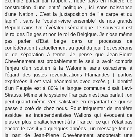
exemple parfait par rapport à notre pays en matière de
construction d'une entité politique , ici sans naissance
d'une Nation . C'est la juxtaposition de "la carpe et du
lapin" , sans le "vouloir-vivre ensemble" de nos grands
Républicains. Un révélateur sémantique : le souverain est
le roi des Belges et non le roi de Belgique. Je n'ose même
pas parler d'Etat belge dans un processus de
confédération ( actuellement au goût du jour ) et espérons
le de séparation à terme. Je pense que Jean-Pierre
Chevènement est probablement le seul a avoir compris
l'enjeu d'un soutien à la Walonnie sans ostracisme à
l'égard des justes revendications Flamandes ( parfois
exprimées il est vrai néanmoins avec excès ). L'identité
d'un Peuple est à 80% la langue commune disait Lévi-
Strauss. Même si le système Français n'est pas parfait , on
peut quand même s'en satisfaire en regardant ce qui se
passe à coté de chez nous. Pour fréquenter de manière
assidue les indépendantistes Wallons qui évoquent de
plus en plus le rattachement à la France , ce qui n'était pas
encore le cas il y a quelques années , un message fort de
la part de Jean-Pierre Chevènement apporterait une