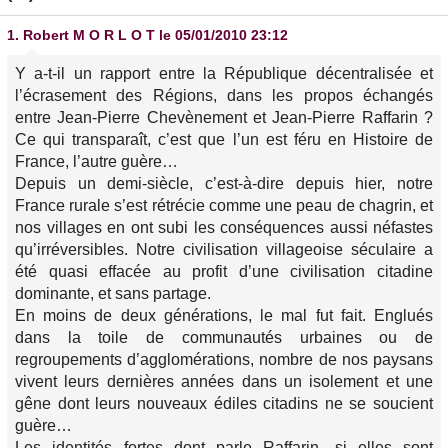
1.
Robert M O R L O T
le 05/01/2010 23:12
Y a-t-il un rapport entre la République décentralisée et
l’écrasement des Régions, dans les propos échangés
entre Jean-Pierre Chevènement et Jean-Pierre Raffarin ?
Ce qui transparaît, c’est que l’un est féru en Histoire de
France, l’autre guère…
Depuis un demi-siècle, c’est-à-dire depuis hier, notre
France rurale s’est rétrécie comme une peau de chagrin, et
nos villages en ont subi les conséquences aussi néfastes
qu’irréversibles. Notre civilisation villageoise séculaire a
été quasi effacée au profit d’une civilisation citadine
dominante, et sans partage.
En moins de deux générations, le mal fut fait. Englués
dans la toile de communautés urbaines ou de
regroupements d’agglomérations, nombre de nos paysans
vivent leurs dernières années dans un isolement et une
gêne dont leurs nouveaux édiles citadins ne se soucient
guère…
Les identités fortes dont parle Raffarin, si elles sont