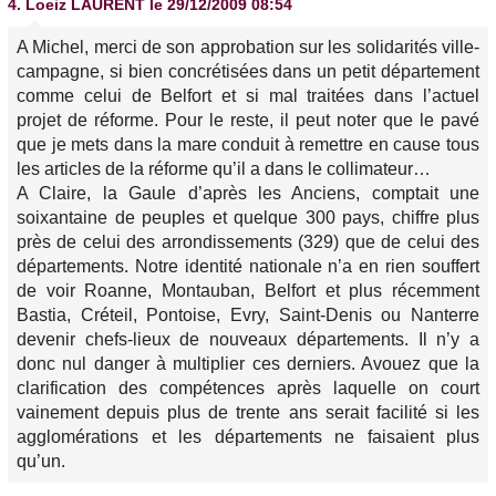
4.
Loeiz LAURENT
le 29/12/2009 08:54
A Michel, merci de son approbation sur les solidarités ville-
campagne, si bien concrétisées dans un petit département
comme celui de Belfort et si mal traitées dans l’actuel
projet de réforme. Pour le reste, il peut noter que le pavé
que je mets dans la mare conduit à remettre en cause tous
les articles de la réforme qu’il a dans le collimateur…
A Claire, la Gaule d’après les Anciens, comptait une
soixantaine de peuples et quelque 300 pays, chiffre plus
près de celui des arrondissements (329) que de celui des
départements. Notre identité nationale n’a en rien souffert
de voir Roanne, Montauban, Belfort et plus récemment
Bastia, Créteil, Pontoise, Evry, Saint-Denis ou Nanterre
devenir chefs-lieux de nouveaux départements. Il n’y a
donc nul danger à multiplier ces derniers. Avouez que la
clarification des compétences après laquelle on court
vainement depuis plus de trente ans serait facilité si les
agglomérations et les départements ne faisaient plus
qu’un.