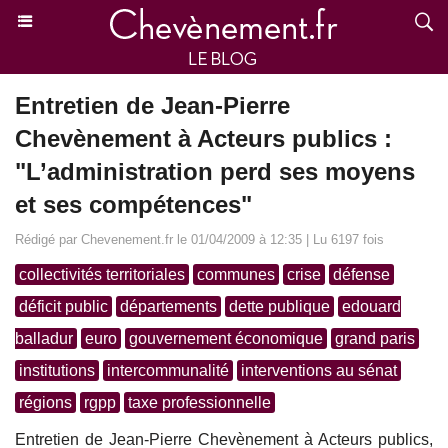
Entretien de Jean-Pierre
Chevènement à Acteurs publics :
"L’administration perd ses moyens
et ses compétences"
Rédigé par Chevenement.fr le 01/04/2009 à 12:35 | Lu 6197 fois
collectivités territoriales
communes
crise
défense
déficit public
départements
dette publique
edouard
balladur
euro
gouvernement économique
grand paris
institutions
intercommunalité
interventions au sénat
régions
rgpp
taxe professionnelle
Entretien de Jean-Pierre Chevènement à Acteurs publics,