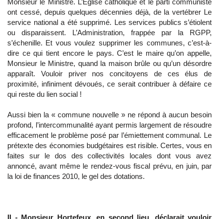
Monsieur le Ministre. L’Eglise catholique et le parti communiste
ont cessé, depuis quelques décennies déjà, de la vertébrer Le
service national a été supprimé. Les services publics s’étiolent
ou disparaissent. L’Administration, frappée par la RGPP,
s’échenille. Et vous voulez supprimer les communes, c’est-à-
dire ce qui tient encore le pays. C’est le maire qu’on appelle,
Monsieur le Ministre, quand la maison brûle ou qu’un désordre
apparaît. Vouloir priver nos concitoyens de ces élus de
proximité, infiniment dévoués, ce serait contribuer à défaire ce
qui reste du lien social !
Aussi bien la « commune nouvelle » ne répond à aucun besoin
profond, l’intercommunalité ayant permis largement de résoudre
efficacement le problème posé par l’émiettement communal. Le
prétexte des économies budgétaires est risible. Certes, vous en
faites sur le dos des collectivités locales dont vous avez
annoncé, avant même le rendez-vous fiscal prévu, en juin, par
la loi de finances 2010, le gel des dotations.
II - Monsieur Hortefeux, en second lieu, déclarait vouloir