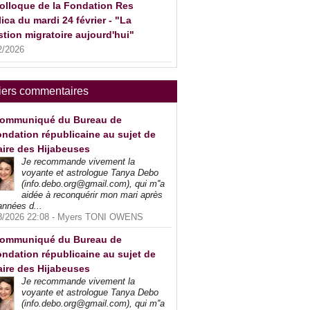
olloque de la Fondation Res
ica du mardi 24 février - "La
tion migratoire aujourd'hui"
2/2026
iers commentaires
ommuniqué du Bureau de
ndation républicaine au sujet de
faire des Hijabeuses
Je recommande vivement la
voyante et astrologue Tanya Debo
(info.debo.org@gmail.com), qui m''a
aidée à reconquérir mon mari après
années d...
8/2026 22:08 -
Myers TONI OWENS
ommuniqué du Bureau de
ndation républicaine au sujet de
faire des Hijabeuses
Je recommande vivement la
voyante et astrologue Tanya Debo
(info.debo.org@gmail.com), qui m''a