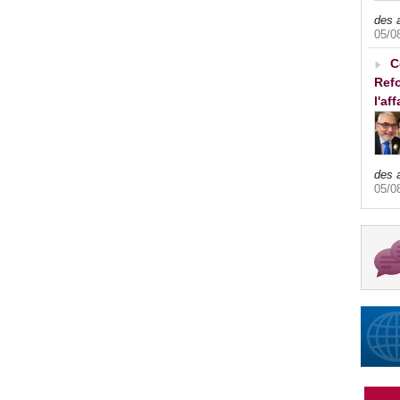
des 
05/0
C
Refo
l'af
des 
05/0