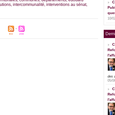
C
tutions
,
intercommunalité
,
interventions au sénat
,
Publ
ques
10/0
Dern
C
Refo
l'af
des 
05/0
C
Refo
l'af