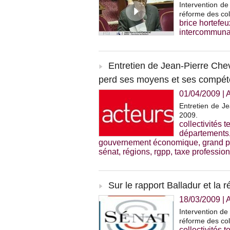
Intervention de
réforme des col
brice hortefeu
intercommuna
Entretien de Jean-Pierre Chev
perd ses moyens et ses compét
01/04/2009
|
Entretien de J
2009.
collectivités te
départements
gouvernement économique
,
grand p
sénat
,
régions
,
rgpp
,
taxe profession
Sur le rapport Balladur et la ré
18/03/2009
|
A
Intervention d
réforme des coll
collectivités te