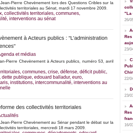
V
 Jean-Pierre Chevènement lors des Questions Cribles sur la
coll
lectivités territoriales au Sénat, mardi 17 novembre 2009.
x
,
collectivités territoriales
,
communes
,
"La 
lité
,
interventions au sénat
26/0
A
Res 
ènement à Acteurs publics : "L’administration
aujo
ences"
23/0
Agenda et médias
C
ean-Pierre Chevènement à Acteurs publics, numéro 53, avril
Publ
rritoriales
,
communes
,
crise
,
défense
,
déficit public
,
Chin
,
dette publique
,
edouard balladur
,
euro
,
22/0
aris
,
institutions
,
intercommunalité
,
interventions au
nelle
D
23/0
A
forme des collectivités territoriales
Res 
ctualités
fran
e Jean-Pierre Chevènement au Sénar pendant le débat sur la
16/0
ectivités territoriales, mercredi 18 mars 2009.
rritoriales
,
communes
,
départements
,
edouard