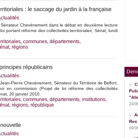
rritoriales : le saccage du jardin à la française
ctualités
u Sénateur Chevènement dans le débat en deuxième lecture
 loi portant réforme des collectivités territoriales, Sénat, lundi
rritoriales
,
communes
,
départements
,
sénat
,
régions
 principes républicains
Dern
ctualités
 Jean-Pierre Chevènement, Sénateur du Territoire de Belfort,
C
oi en commission (Projet de loi réforme des collectivités
Publ
Sénat, 20 janvier 2010.
"All
rritoriales
,
communes
,
départements
,
institutions
,
24/0
sénat
,
régions
,
république
A
Res 
 nouvelle
09/0
ctualités