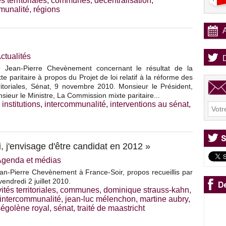
és territoriales
,
communes
,
décentralisation
,
munalité
,
régions
ctualités
de Jean-Pierre Chevènement concernant le résultat de la
e paritaire à propos du Projet de loi relatif à la réforme des
erritoriales, Sénat, 9 novembre 2010. Monsieur le Président,
eur le Ministre, La Commission mixte paritaire...
,
institutions
,
intercommunalité
,
interventions au sénat
,
, j'envisage d'être candidat en 2012 »
Agenda et médias
an-Pierre Chevènement à France-Soir, propos recueillis par
endredi 2 juillet 2010.
vités territoriales
,
communes
,
dominique strauss-kahn
,
intercommunalité
,
jean-luc mélenchon
,
martine aubry
,
ségolène royal
,
sénat
,
traité de maastricht