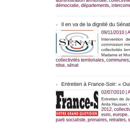
administration territoriale
,
collectivit
démocratie
,
départements
,
intercom
Il en va de la dignité du Sénat
09/11/2010
|
A
Intervention 
commission mixt
collectivités t
Madame et Monsi
collectivités territoriales
,
communes
rdse
,
sénat
Entretien à France-Soir: « Oui
02/07/2010
|
Entretien de Je
Anita Hausser, v
2012
,
collecti
euro
,
europe
,
parti socialiste
,
primaires
,
retraites
,