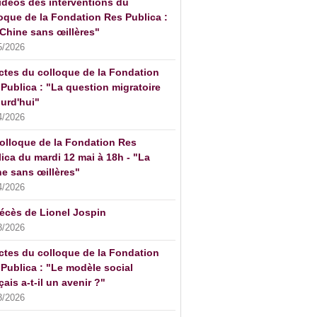
idéos des interventions du
oque de la Fondation Res Publica :
Chine sans œillères"
5/2026
ctes du colloque de la Fondation
Publica : "La question migratoire
urd'hui"
4/2026
olloque de la Fondation Res
ica du mardi 12 mai à 18h - "La
e sans œillères"
4/2026
écès de Lionel Jospin
3/2026
ctes du colloque de la Fondation
Publica : "Le modèle social
çais a-t-il un avenir ?"
3/2026