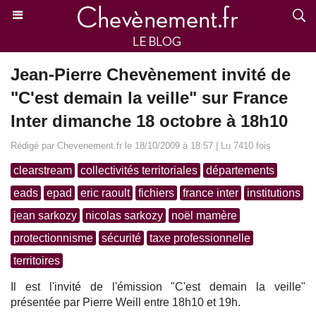
Jean-Pierre Chevènement invité de
"C'est demain la veille" sur France
Inter dimanche 18 octobre à 18h10
Rédigé par Chevenement.fr le 18/10/2009 à 18:57 | Lu 7410 fois
clearstream
collectivités territoriales
départements
eads
epad
eric raoult
fichiers
france inter
institutions
jean sarkozy
nicolas sarkozy
noël mamère
protectionnisme
sécurité
taxe professionnelle
territoires
Il est l'invité de l'émission "C'est demain la veille"
présentée par Pierre Weill entre 18h10 et 19h.