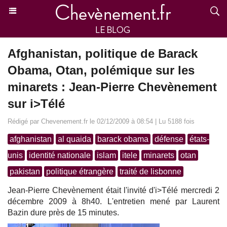
Afghanistan, politique de Barack
Obama, Otan, polémique sur les
minarets : Jean-Pierre Chevènement
sur i>Télé
Rédigé par Chevenement.fr le 02/12/2009 à 08:54 | Lu 5188 fois
afghanistan
al quaida
barack obama
défense
états-
unis
identité nationale
islam
itele
minarets
otan
pakistan
politique étrangère
traité de lisbonne
Jean-Pierre Chevènement était l'invité d'i>Télé mercredi 2
décembre 2009 à 8h40. L'entretien mené par Laurent
Bazin dure près de 15 minutes.