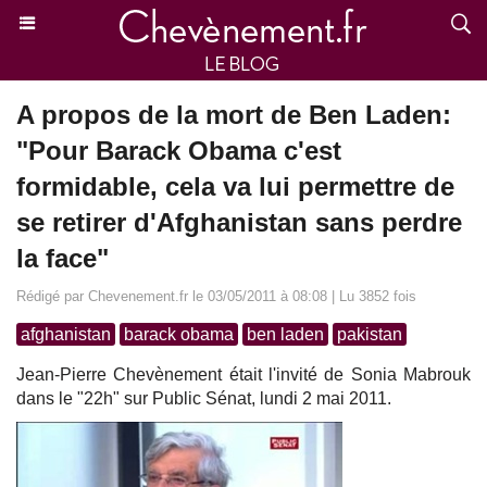
A propos de la mort de Ben Laden:
"Pour Barack Obama c'est
formidable, cela va lui permettre de
se retirer d'Afghanistan sans perdre
la face"
Rédigé par Chevenement.fr le 03/05/2011 à 08:08 | Lu 3852 fois
afghanistan
barack obama
ben laden
pakistan
Jean-Pierre Chevènement était l'invité de Sonia Mabrouk
dans le "22h" sur Public Sénat, lundi 2 mai 2011.