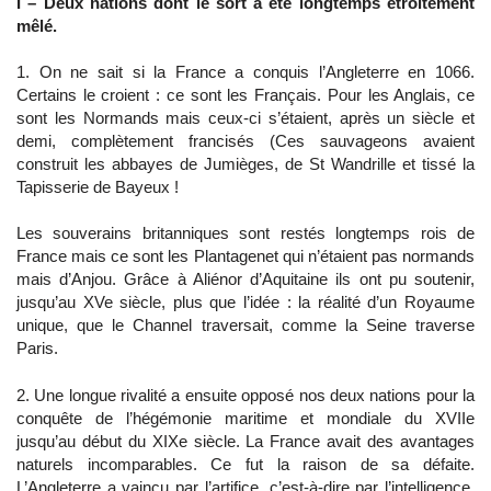
I – Deux nations dont le sort a été longtemps étroitement
mêlé.
1. On ne sait si la France a conquis l’Angleterre en 1066.
Certains le croient : ce sont les Français. Pour les Anglais, ce
sont les Normands mais ceux-ci s’étaient, après un siècle et
demi, complètement francisés (Ces sauvageons avaient
construit les abbayes de Jumièges, de St Wandrille et tissé la
Tapisserie de Bayeux !
Les souverains britanniques sont restés longtemps rois de
France mais ce sont les Plantagenet qui n’étaient pas normands
mais d’Anjou. Grâce à Aliénor d’Aquitaine ils ont pu soutenir,
jusqu’au XVe siècle, plus que l’idée : la réalité d’un Royaume
unique, que le Channel traversait, comme la Seine traverse
Paris.
2. Une longue rivalité a ensuite opposé nos deux nations pour la
conquête de l’hégémonie maritime et mondiale du XVIIe
jusqu’au début du XIXe siècle. La France avait des avantages
naturels incomparables. Ce fut la raison de sa défaite.
L’Angleterre a vaincu par l’artifice, c’est-à-dire par l’intelligence,