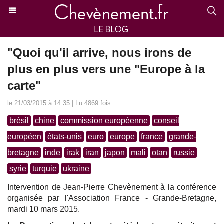
"Quoi qu'il arrive, nous irons de
plus en plus vers une "Europe à la
carte"
le 21/03/2015 à 14:35 | Lu 4869 fois
brésil
chine
commission européenne
conseil
européen
états-unis
euro
europe
france
grande-
bretagne
inde
irak
iran
japon
mali
otan
russie
syrie
turquie
ukraine
Intervention de Jean-Pierre Chevènement à la conférence
organisée par l'Association France - Grande-Bretagne,
mardi 10 mars 2015.