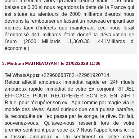
dollar américain alors qu'avant celui-ci valait 1,36 donc
baisse de 0,30 si nous regardons la dette de la France qui
est située au alentours de 2000 milliards d'euros nous
devrions la rembourser en faisant un nouveau emprunt aux
memes taux d'intérets que maintenant ceci nous ferait
économisé 441 milliards étant donné la dévaluation de
l'euro .(2000 Milliards =1,36:0.30 =441Milliards d'
économie )
3.
Medium MAITREVOYANT
le 21/02/2026 11:36
Tel WhatsApp☎️ +22960663782:+22961920714
Retour affectif amoureux immédiat rapide en 24h rituels
amoureux rapide immédiat de votre Ex conjoint RITUEL
EFFICACE POUR RÉCUPÉRER SON EX EN 24H !
Rituel pour récupérer son ex.- Agir comme par magie via le
monde des rêves .Aussi curieux que cela puisse paraître,
la reconquête de l’ex passe par le songe, le rêve. En fait,
souvenez-vous. Qu’avez-vous ressenti lors de votre
premier sentiment pour votre ex ? Nous l’appellerons ici le
« frisson amoureux ». Un sentiment où votre cœur