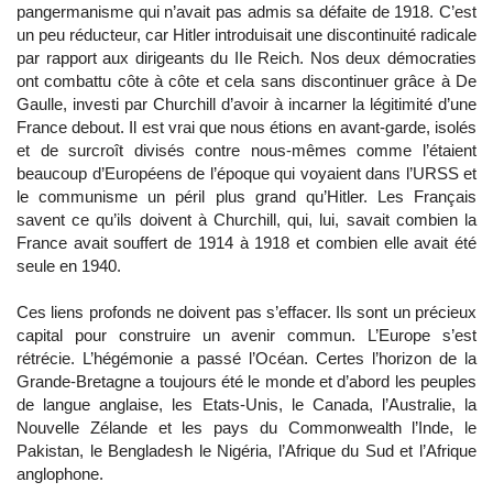
pangermanisme qui n’avait pas admis sa défaite de 1918. C’est
un peu réducteur, car Hitler introduisait une discontinuité radicale
par rapport aux dirigeants du IIe Reich. Nos deux démocraties
ont combattu côte à côte et cela sans discontinuer grâce à De
Gaulle, investi par Churchill d’avoir à incarner la légitimité d’une
France debout. Il est vrai que nous étions en avant-garde, isolés
et de surcroît divisés contre nous-mêmes comme l’étaient
beaucoup d’Européens de l’époque qui voyaient dans l’URSS et
le communisme un péril plus grand qu’Hitler. Les Français
savent ce qu’ils doivent à Churchill, qui, lui, savait combien la
France avait souffert de 1914 à 1918 et combien elle avait été
seule en 1940.
Ces liens profonds ne doivent pas s’effacer. Ils sont un précieux
capital pour construire un avenir commun. L’Europe s’est
rétrécie. L’hégémonie a passé l’Océan. Certes l’horizon de la
Grande-Bretagne a toujours été le monde et d’abord les peuples
de langue anglaise, les Etats-Unis, le Canada, l’Australie, la
Nouvelle Zélande et les pays du Commonwealth l’Inde, le
Pakistan, le Bengladesh le Nigéria, l’Afrique du Sud et l’Afrique
anglophone.