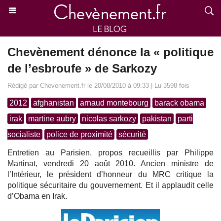
Chevènement dénonce la « politique
de l’esbroufe » de Sarkozy
Rédigé par Chevenement.fr le 20/08/2010 à 09:33 | Lu 3598 fois
2012
afghanistan
arnaud montebourg
barack obama
irak
martine aubry
nicolas sarkozy
pakistan
parti
socialiste
police de proximité
sécurité
Entretien au Parisien, propos recueillis par Philippe
Martinat, vendredi 20 août 2010. Ancien ministre de
l’Intérieur, le président d’honneur du MRC critique la
politique sécuritaire du gouvernement. Et il applaudit celle
d’Obama en Irak.