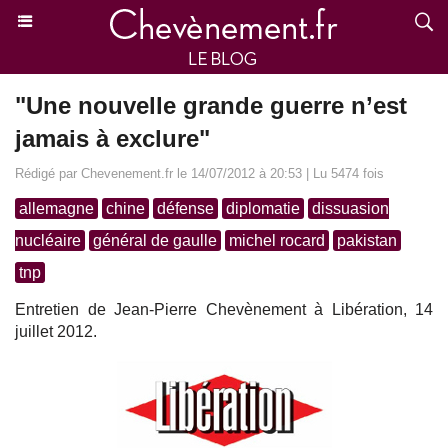
"Une nouvelle grande guerre n’est
jamais à exclure"
Rédigé par Chevenement.fr le 14/07/2012 à 20:53 | Lu 5474 fois
allemagne
chine
défense
diplomatie
dissuasion
nucléaire
général de gaulle
michel rocard
pakistan
tnp
Entretien de Jean-Pierre Chevènement à Libération, 14
juillet 2012.