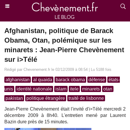
Afghanistan, politique de Barack
Obama, Otan, polémique sur les
minarets : Jean-Pierre Chevènement
sur i>Télé
Rédigé par Chevenement.fr le 02/12/2009 à 08:54 | Lu 5188 fois
afghanistan
al quaida
barack obama
défense
états-
unis
identité nationale
islam
itele
minarets
otan
pakistan
politique étrangère
traité de lisbonne
Jean-Pierre Chevènement était l'invité d'i>Télé mercredi 2
décembre 2009 à 8h40. L'entretien mené par Laurent
Bazin dure près de 15 minutes.