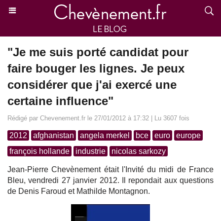
"Je me suis porté candidat pour
faire bouger les lignes. Je peux
considérer que j'ai exercé une
certaine influence"
Rédigé par Chevenement.fr le 27/01/2012 à 17:32 | Lu 3607 fois
2012
afghanistan
angela merkel
bce
euro
europe
françois hollande
industrie
nicolas sarkozy
Jean-Pierre Chevènement était l'Invité du midi de France
Bleu, vendredi 27 janvier 2012. Il repondait aux questions
de Denis Faroud et Mathilde Montagnon.