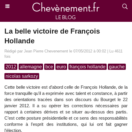
La belle victoire de François
Hollande
Rédigé par Jean Pierre Chevenement le 07/05/2012 à 00:02 | Lu 4611
fois
2012
allemagne
bce
euro
françois hollande
gauche
nicolas sarkozy
Cette belle victoire est d’abord celle de François Hollande, de la
force tranquille qu’il a exprimée avec talent et constance, à partir
des orientations tracées dans son discours du Bourget le 22
janvier 2012. Il a su opérer les corrections nécessaires par
rapport à certaines dérives et se situer au-dessus des partis.
C’est cette posture présidentielle et ce sens des responsabilités
conforme à l’esprit des institutions, qui lui ont fait gagner
l’élection.