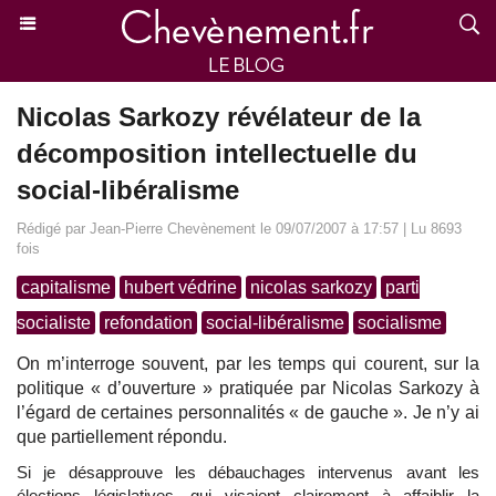
Nicolas Sarkozy révélateur de la
décomposition intellectuelle du
social-libéralisme
Rédigé par Jean-Pierre Chevènement le 09/07/2007 à 17:57 | Lu 8693
fois
capitalisme
hubert védrine
nicolas sarkozy
parti
socialiste
refondation
social-libéralisme
socialisme
On m’interroge souvent, par les temps qui courent, sur la
politique « d’ouverture » pratiquée par Nicolas Sarkozy à
l’égard de certaines personnalités « de gauche ». Je n’y ai
que partiellement répondu.
Si je désapprouve les débauchages intervenus avant les
élections législatives, qui visaient clairement à affaiblir la