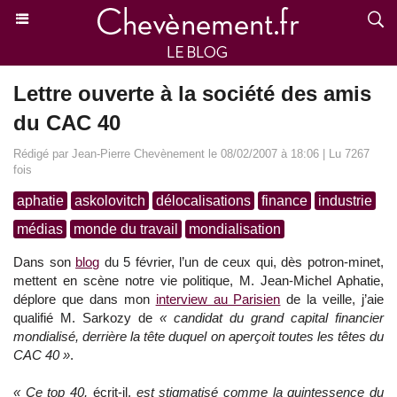
Lettre ouverte à la société des amis
du CAC 40
Rédigé par Jean-Pierre Chevènement le 08/02/2007 à 18:06 | Lu 7267
fois
aphatie
askolovitch
délocalisations
finance
industrie
médias
monde du travail
mondialisation
Dans son
blog
du 5 février, l’un de ceux qui, dès potron-minet,
mettent en scène notre vie politique, M. Jean-Michel Aphatie,
déplore que dans mon
interview au Parisien
de la veille, j’aie
qualifié M. Sarkozy de
« candidat du grand capital financier
mondialisé, derrière la tête duquel on aperçoit toutes les têtes du
CAC 40 »
.
« Ce top 40,
écrit-il,
est stigmatisé comme la quintessence du