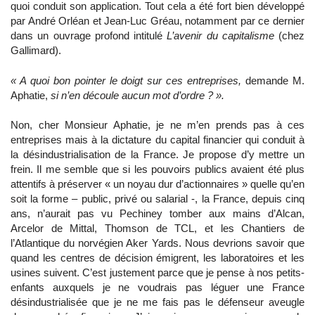
quoi conduit son application. Tout cela a été fort bien développé
par André Orléan et Jean-Luc Gréau, notamment par ce dernier
dans un ouvrage profond intitulé
L’avenir du capitalisme
(chez
Gallimard).
« A quoi bon pointer le doigt sur ces entreprises,
demande M.
Aphatie,
si n’en découle aucun mot d’ordre ? ».
Non, cher Monsieur Aphatie, je ne m’en prends pas à ces
entreprises mais à la dictature du capital financier qui conduit à
la désindustrialisation de la France. Je propose d’y mettre un
frein. Il me semble que si les pouvoirs publics avaient été plus
attentifs à préserver « un noyau dur d’actionnaires » quelle qu’en
soit la forme – public, privé ou salarial -, la France, depuis cinq
ans, n’aurait pas vu Pechiney tomber aux mains d’Alcan,
Arcelor de Mittal, Thomson de TCL, et les Chantiers de
l’Atlantique du norvégien Aker Yards. Nous devrions savoir que
quand les centres de décision émigrent, les laboratoires et les
usines suivent. C’est justement parce que je pense à nos petits-
enfants auxquels je ne voudrais pas léguer une France
désindustrialisée que je ne me fais pas le défenseur aveugle