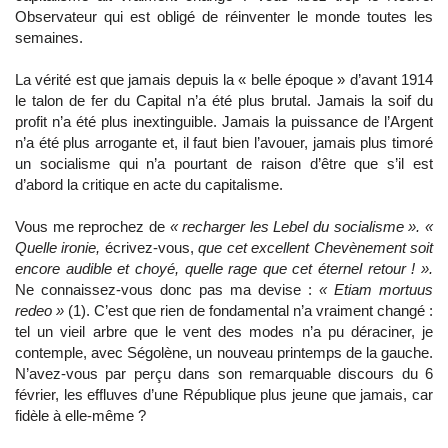
Observateur qui est obligé de réinventer le monde toutes les
semaines.
La vérité est que jamais depuis la « belle époque » d’avant 1914
le talon de fer du Capital n’a été plus brutal. Jamais la soif du
profit n’a été plus inextinguible. Jamais la puissance de l’Argent
n’a été plus arrogante et, il faut bien l’avouer, jamais plus timoré
un socialisme qui n’a pourtant de raison d’être que s’il est
d’abord la critique en acte du capitalisme.
Vous me reprochez de
« recharger les Lebel du socialisme ». «
Quelle ironie,
écrivez-vous,
que cet excellent Chevènement soit
encore audible et choyé, quelle rage que cet éternel retour ! ».
Ne connaissez-vous donc pas ma devise :
« Etiam mortuus
redeo »
(1). C’est que rien de fondamental n’a vraiment changé :
tel un vieil arbre que le vent des modes n’a pu déraciner, je
contemple, avec Ségolène, un nouveau printemps de la gauche.
N’avez-vous par perçu dans son remarquable discours du 6
février, les effluves d’une République plus jeune que jamais, car
fidèle à elle-même ?