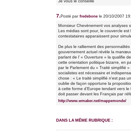
Je vous le conseille
7.
Posté par
le 20/10/2007 19
fredebone
Monsieur Chevènement vos analyses son
Les médias sont pour, le couvercle est
contestataires apparaissent pour simu
De plus le ralliement des personnalités
gouvernement actuel révèle la manœuvr
parlant de l’ « Ouverture » la qualifie 
cette orientation politique bizarre, en 
par le Parlement du « Traité simplifié 
socialistes est nécessaire et indispensa
chose : « Le traité simplifié n'est pa
oublie de façon opportune la propositi
à cette forme d’Europe tendant vers le 
doit passer devant les Français par ré
http://www.wmaker.net/mappemonde/
DANS LA MÊME RUBRIQUE :