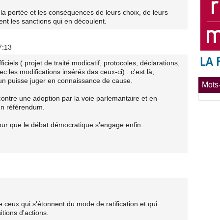
la portée et les conséquences de leurs choix, de leurs
ent les sanctions qui en découlent.
7:13
ficiels ( projet de traité modicatif, protocoles, déclarations,
c les modifications insérés das ceux-ci) : c'est là,
cun puisse juger en connaissance de cause.
Mots-
contre une adoption par la voie parlemantaire et en
un référendum.
our que le débat démocratique s'engage enfin...
s de ceux qui s'étonnent du mode de ratification et qui
tions d'actions.