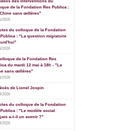
idéos des interventions du
oque de la Fondation Res Publica :
Chine sans œillères"
5/2026
ctes du colloque de la Fondation
Publica : "La question migratoire
urd'hui"
4/2026
olloque de la Fondation Res
ica du mardi 12 mai à 18h - "La
e sans œillères"
4/2026
écès de Lionel Jospin
3/2026
ctes du colloque de la Fondation
Publica : "Le modèle social
çais a-t-il un avenir ?"
3/2026