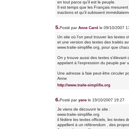
en tout parce qu'il est le peuple.
Il est temps que les Français mesurent 
inactions et qu'il subissent immédiatem
5.
Posté par
le 09/10/2007 1
Anne Carré
Un site où l'on peut trouver les textes of
et une version des textes des traités ave
www.traite-simplifie.org, pour que cha
On y trouve aussi des textes s'élevant 
appelant à l'expression du peuple par 
Une adresse à faie peut-être circuler p
Anne
http://www.traite-simplifie.org
6.
Posté par
le 19/10/2007 19:27
yane
Je viens de découvrir le site :
www.traite-simplifie.org
il fédère les textes officiels, les texte
appellent à un référendum , des proposi