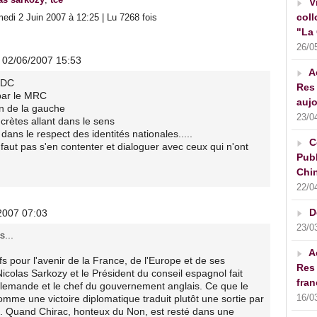
V
coll
di 2 Juin 2007 à 12:25 | Lu 7268 fois
"La 
26/0
e 02/06/2007 15:53
A
 MDC
Res 
 par le MRC
aujo
on de la gauche
23/0
ncrètes allant dans le sens
ans le respect des identités nationales.....
C
 faut pas s'en contenter et dialoguer avec ceux qui n'ont
Publ
Chin
22/0
D
/2007 07:03
23/0
s...
A
fs pour l'avenir de la France, de l'Europe et de ses
Res 
colas Sarkozy et le Président du conseil espagnol fait
fran
allemande et le chef du gouvernement anglais. Ce que le
16/0
mme une victoire diplomatique traduit plutôt une sortie par
eu. Quand Chirac, honteux du Non, est resté dans une