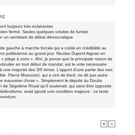
:52
t toujours très éclairantes
 bien fermé. Seules quelques volutes de fumée
ler un semblant de débat démocratique
 de gauche à marche forcée qui a coûté en crédibilité au
e politicienne au grand jour. Nicolas Dupont Aignan en
de « piège à cons ». Moi, je pense que la principale raison de
particulier en tout début de mandat, est le vote nécessaire
» à une majorité des 3/5 èmes. L’apport d’une partie des voix
ble. Pierre Moscovici, qui a viré de bord, ne dit pas autre
s une mauvaise chose ». Simplement le député du Doubs
on de Ségolène Royal qu’il soutenait, qui sans être opposée
fédéralisme, avait ajouté une condition majeure : ce texte
férendum.
<
>