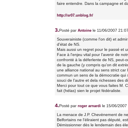
faire entendre. Dans la campagne et da
http://sr07.unblog.fr/
3.
Posté par
le 11/06/2007 21:0
Antoine
Souverainiste (comme l'on dit) et admi
d'état de NS.
Mais aussi un regret pour le passé et un
Face à l'enjeu vital pour l'avenir de no
confronté à la déferlente de NS, peut-o
de la gauche (y compris qu'on dit extrè
une alliance national au sens strict car 
commun un sens de la démocratie qui s'e
souci de l'autre et dela richesses des d
Merci pour tout ce que vous faites M. 
fait (hélas) sien le projet fédéraliste.
4.
Posté par
le 15/06/2007
roger arnardi
La menace de J.P. Chevènement de ne p
Belfortains ne l'éliraient pas député, es
Démissionner dès le lendemain des élec