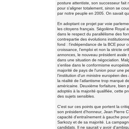
posture attentiste, son successeur fa
pour s'aligner totalement, sinon se co
par notre peuple en 2005. On savait que l
En adoptant ce projet par voie parleme
les citoyens français. Ségolène Royal 
dans le respect du parallélisme des for
contrepartie des évolutions institutionn
fond : l'indépendance de la BCE pour co
croissance, l'emploi et non la stricte or
annonces, le nouveau président avale 
dans une situation de négociation. Mal
s'enlise dans le conformisme européiste
majorité de pays de l'union pour une p
l'institution d'un ministre européen des
la réalité de l'atlantisme trop marqué de
américaine. Deuxième forfaiture, bien 
adoptés à la majorité qualifiée, cette p
des sujets sensibles.
C'est sur ces points que portent la cr
son président d'honneur, Jean Pierre C
capacité d'entraînement à gauche pour
Sarkozy et de sa majorité. La campagne 
candidats. Il ne saurait y avoir d'ambig