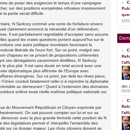
C
it mine de poser des exigences le temps d'une campagne
ucher, sur des positions européistes refusées massivement
Publ
a partie serait difficile.
ques
10/0
ntaire, N Sarkozy commet une sorte de forfaiture envers
avait clairement annoncé la nécessité d'un référendum,
mes. Il est parfaitement regrettable d'accepter sans aucune
Dern
elles quand les vraies questions portent aujourd'hui sur le
nduire une autre politique monétaire favorisant la
thodoxie libérale de l'euro fort. Sur ce point, malgré ses
C
son chapeau en se privant de propositions cohérentes
Refo
gré ses dénégations savamment distillées, N Sarkozy
l'af
 le plus plat. Il est sans doute en total accord avec une
esée diplomatique plus affirmée de l'Europe avec
 affaires étrangères. Sur ce point, par delà les rêves pieux,
 l'Union conduit fatalement celle-ci à rejoindre la diplomatie
prévisible au demeurant ! Quant à l'extension des domaines
des 
05/0
rocédure enlève toute réelle maîtrise politique nationale sur
C
Refo
itique du Mouvement Républicain et Citoyen exprimée par
hevènement. On sait pouvoir compter sur lui et sur sa
l'af
 dénoncer avec la plus grande fermeté cette position de N
des législatives permet d' interpeller l'ensemble des
uité sur ce dossier majeur. Les choix citoyens doivent se