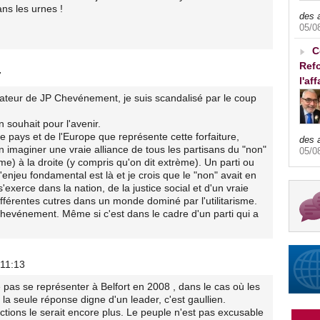
ns les urnes !
des 
05/0
C
Refo
7
l'af
rateur de JP Chevénement, je suis scandalisé par le coup
 souhait pour l'avenir.
tre pays et de l'Europe que représente cette forfaiture,
des 
n imaginer une vraie alliance de tous les partisans du "non"
05/0
me) à la droite (y compris qu'on dit extrème). Un parti ou
l'enjeu fondamental est là et je crois que le "non" avait en
xerce dans la nation, de la justice social et d'un vraie
ifférentes cutres dans un monde dominé par l'utilitarisme.
Chevénement. Même si c'est dans le cadre d'un parti qui a
 11:13
as se représenter à Belfort en 2008 , dans le cas où les
t la seule réponse digne d'un leader, c'est gaullien.
tions le serait encore plus. Le peuple n'est pas excusable