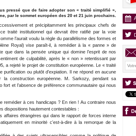
us pressé que de faire adopter son « traité simplifié »,
e, par le sommet européen des 20 et 21 juin prochains.
 successivement et précipitamment les principaux chefs de
 traité institutionnel qui devrait être ratifié par la voie
omme l’aurait voulu la règle du parallélisme des formes et
lène Royal) vise paraît-il, à remédier à la « panne » de
ste que dans la pensée unique qui domine l’esprit de nos
sentiment de culpabilité, après le « non » retentissant par
5, a rejeté le projet de constitution européenne. Le « traité
e purification ou plutôt d’expiation. Il ne répond en aucune
r la construction européenne. M. Sarkozy, pendant sa
ro fort et l’absence de préférence communautaire qui nous
l de remédier à ces handicaps ? En rien ! Au contraire nous
des dispositions hautement contestables :
s affaires étrangères qui dans le rapport de forces interne
atiquement en minorité c'est-à-dire à la remorque de la
alifiée à des sujets ultrasensibles comme la politique de