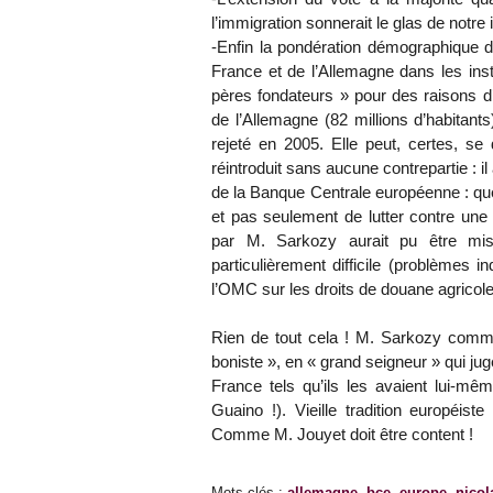
l’immigration sonnerait le glas de notr
-Enfin la pondération démographique de
France et de l’Allemagne dans les inst
pères fondateurs » pour des raisons d’
de l’Allemagne (82 millions d’habitants)
rejeté en 2005. Elle peut, certes, se
réintroduit sans aucune contrepartie : 
de la Banque Centrale européenne : que 
et pas seulement de lutter contre une 
par M. Sarkozy aurait pu être mis
particulièrement difficile (problèmes 
l’OMC sur les droits de douane agricoles
Rien de tout cela ! M. Sarkozy comme
boniste », en « grand seigneur » qui jug
France tels qu’ils les avaient lui-m
Guaino !). Vieille tradition européis
Comme M. Jouyet doit être content !
Mots-clés
:
allemagne
,
bce
,
europe
,
nicol