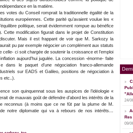
e indépendance en la matière.
s votes du Conseil romprait la traditionnelle égalité de la
itutions européennes. Cette parité qu’avaient voulue les «
équilibre politique, serait évidemment rompue au bénéfice
. Cette modification figurait dans le projet de Constitution
 discuter. Mais il est frappant de voir que M. Sarkozy la
il aurait pu par exemple négocier un complément aux statuts
celle- ci soit chargée de soutenir la croissance et l’emploi
inflation aujourd’hui jugulée. La concession -énorme- faite
e dans le paquet d’une négociation franco-allemande
Dern
industriels sur EADS et Galileo, positions de négociation à
 etc..).
C
Publ
nce son quinquennat sous les auspices de l’idéologie «
"All
erait de mauvais goût de défendre d’abord les intérêts de la
24/0
ême reconnus (à moins que ce ne fût par la plume de M.
te de notre diplomatie qui va à rebours de nos intérêts…
A
Res 
09/0
as sarkozy
,
tce