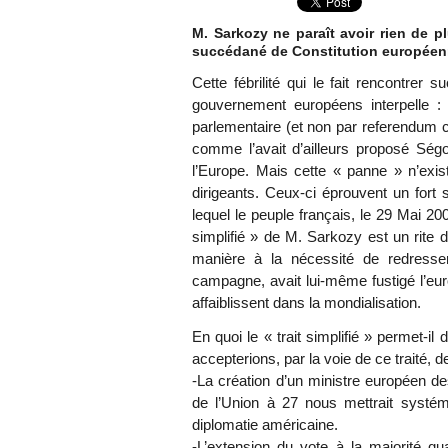
M. Sarkozy ne paraît avoir rien de pl
succédané de Constitution européenn
Cette fébrilité qui le fait rencontrer
gouvernement européens interpelle : ce
parlementaire (et non par referendum c
comme l’avait d’ailleurs proposé Ségo
l’Europe. Mais cette « panne » n’exi
dirigeants. Ceux-ci éprouvent un fort 
lequel le peuple français, le 29 Mai 200
simplifié » de M. Sarkozy est un rite d
manière à la nécessité de redresse
campagne, avait lui-même fustigé l’eu
affaiblissent dans la mondialisation.
En quoi le « trait simplifié » permet-i
accepterions, par la voie de ce traité, 
-La création d’un ministre européen de
de l’Union à 27 nous mettrait systém
diplomatie américaine.
-L’extension du vote à la majorité qu