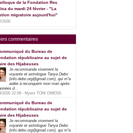
olloque de la Fondation Res
ica du mardi 24 février - "La
tion migratoire aujourd'hui"
2/2026
iers commentaires
ommuniqué du Bureau de
ndation républicaine au sujet de
faire des Hijabeuses
Je recommande vivement la
voyante et astrologue Tanya Debo
(info.debo.org@gmail.com), qui m''a
aidée à reconquérir mon mari après
années d...
8/2026 22:08 -
Myers TONI OWENS
ommuniqué du Bureau de
ndation républicaine au sujet de
faire des Hijabeuses
Je recommande vivement la
voyante et astrologue Tanya Debo
(info.debo.org@gmail.com), qui m''a