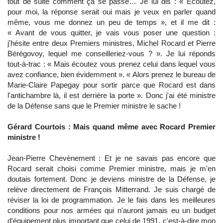
tout de suite comment ça se passe… Je lui dis : « Écoutez,
pour moi, la réponse serait oui mais je veux en parler quand
même, vous me donnez un peu de temps », et il me dit :
« Avant de vous quitter, je vais vous poser une question :
j'hésite entre deux Premiers ministres, Michel Rocard et Pierre
Bérégovoy, lequel me conseilleriez-vous ? ». Je lui réponds
tout-à-trac : « Mais écoutez vous prenez celui dans lequel vous
avez confiance, bien évidemment ». « Alors prenez le bureau de
Marie-Claire Papegay pour sortir parce que Rocard est dans
l'antichambre là, il est derrière la porte ». Donc j'ai été ministre
de la Défense sans que le Premier ministre le sache !
Gérard Courtois : Mais quand même avec Rocard Premier
ministre !
Jean-Pierre Chevènement : Et je ne savais pas encore que
Rocard serait choisi comme Premier ministre, mais je m'en
doutais fortement. Donc je deviens ministre de la Défense, je
relève directement de François Mitterrand. Je suis chargé de
réviser la loi de programmation. Je le fais dans les meilleures
conditions pour nos armées qui n'auront jamais eu un budget
d'équipement plus important que celui de 1991, c'est-à-dire mon