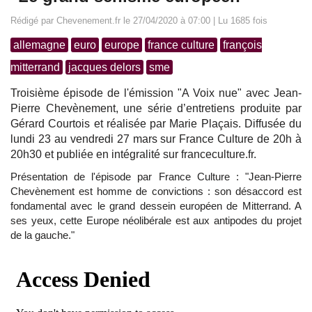
Rédigé par Chevenement.fr le 27/04/2020 à 07:00 | Lu 1685 fois
allemagne
euro
europe
france culture
françois
mitterrand
jacques delors
sme
Troisième épisode de l'émission "A Voix nue" avec Jean-
Pierre Chevènement, une série d’entretiens produite par
Gérard Courtois et réalisée par Marie Plaçais. Diffusée du
lundi 23 au vendredi 27 mars sur France Culture de 20h à
20h30 et publiée en intégralité sur franceculture.fr.
Présentation de l'épisode par France Culture : "Jean-Pierre
Chevènement est homme de convictions : son désaccord est
fondamental avec le grand dessein européen de Mitterrand. A
ses yeux, cette Europe néolibérale est aux antipodes du projet
de la gauche."