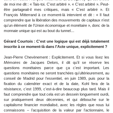
de moi me dit : « Tais-toi. C'est arbitré ». « C'est arbitré ». Peut-
être partageait-il mes critiques, mais « C'est arbitré ». Et
François Mitterrand à ce moment-là intervient et dit : « Il faut
comprendre que la libération des mouvements de capitaux n'est
qu'un élément de l'Union économique et monétaire », donc de la
monnaie unique qui est au bout du tunnel…
Gérard Courtois : C'est une logique qui est déjà totalement
inscrite à ce moment-là dans l'Acte unique, explicitement ?
Jean-Pierre Chevènement : Explicitement. Et si vous lisez les
Mémoires
de Jacques Delors, il dit qu'il se réserve les
questions monétaires parce que ça c'est important. Les
questions monétaires ne seront tranchées qu'ultérieurement, au
conseil de Madrid pour l'essentiel, en juin 1989, puis pour la
fixation du calendrier exact et de la date, Kohl fera de la
résistance, c'est 1999, c'est-à-dire beaucoup plus tard. Mais il
faut comprendre que tout cela est un dessein longuement ourdi,
sur pratiquement deux décennies, et qui débouche sur le
capitalisme financier mondialisé, avec les règles que nous lui
connaissons – l'acquisition de la valeur par l'actionnaire, le