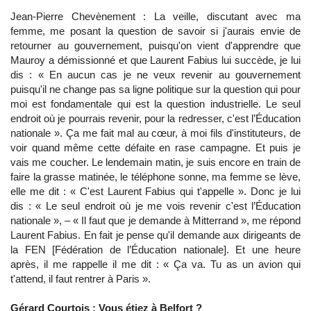
Jean-Pierre Chevènement : La veille, discutant avec ma
femme, me posant la question de savoir si j'aurais envie de
retourner au gouvernement, puisqu'on vient d'apprendre que
Mauroy a démissionné et que Laurent Fabius lui succède, je lui
dis : « En aucun cas je ne veux revenir au gouvernement
puisqu'il ne change pas sa ligne politique sur la question qui pour
moi est fondamentale qui est la question industrielle. Le seul
endroit où je pourrais revenir, pour la redresser, c'est l’Éducation
nationale ». Ça me fait mal au cœur, à moi fils d'instituteurs, de
voir quand même cette défaite en rase campagne. Et puis je
vais me coucher. Le lendemain matin, je suis encore en train de
faire la grasse matinée, le téléphone sonne, ma femme se lève,
elle me dit : « C'est Laurent Fabius qui t'appelle ». Donc je lui
dis : « Le seul endroit où je me vois revenir c'est l’Éducation
nationale », – « Il faut que je demande à Mitterrand », me répond
Laurent Fabius. En fait je pense qu'il demande aux dirigeants de
la FEN [Fédération de l’Éducation nationale]. Et une heure
après, il me rappelle il me dit : « Ça va. Tu as un avion qui
t'attend, il faut rentrer à Paris ».
Gérard Courtois : Vous étiez à Belfort ?