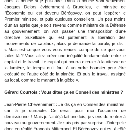
dans la boucle si je puis dire. Dans la boucle sont seulement
Jacques Delors évidemment à Bruxelles, le ministre de
l’Économie qui est devenu Bérégovoy, on peut l'espérer le
Premier ministre, et puis quelques conseillers. Un peu moins
d'un an après que je sois revenu comme ministre de la Défense
au gouvernement, on voit passer une transposition d'une
directive bruxelloise qui est justement la libération des
mouvements de capitaux, alors je demande la parole, je dis :
« Mais est-ce-que vous vous rendez compte de ce que vous
faites là ? Vous allez créer une inégalité fondamentale entre le
capital et le travail. Le capital qui pourra circuler à la vitesse de
la lumière, le temps qu'il faut à un ordre boursier pour être
exécuté de l'autre côté de la planète. Et puis le travail, assigné
au local, comme le manant à la glèbe ».
Gérard Courtois : Vous dites ça en Conseil des ministres ?
Jean-Pierre Chevènement : Je dis ça en Conseil des ministres,
car là je sursaute. Ce serait pour moi l'occasion de
démissionner ! Mais je l'ai déjà fait une fois, je viens de rentrer à
nouveau au gouvernement. Je suis pris par surprise. J'interpelle
donc en réalité François Mitterrand. Et Bérégovoy qui est à côté