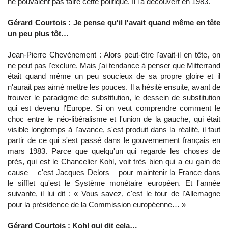
ne pouvaient pas faire cette politique. Il l'a découvert en 1983.
Gérard Courtois : Je pense qu'il l'avait quand même en tête
un peu plus tôt…
Jean-Pierre Chevènement : Alors peut-être l'avait-il en tête, on
ne peut pas l'exclure. Mais j'ai tendance à penser que Mitterrand
était quand même un peu soucieux de sa propre gloire et il
n'aurait pas aimé mettre les pouces. Il a hésité ensuite, avant de
trouver le paradigme de substitution, le dessein de substitution
qui est devenu l'Europe. Si on veut comprendre comment le
choc entre le néo-libéralisme et l'union de la gauche, qui était
visible longtemps à l'avance, s'est produit dans la réalité, il faut
partir de ce qui s'est passé dans le gouvernement français en
mars 1983. Parce que quelqu'un qui regarde les choses de
près, qui est le Chancelier Kohl, voit très bien qui a eu gain de
cause – c'est Jacques Delors – pour maintenir la France dans
le sifflet qu'est le Système monétaire européen. Et l'année
suivante, il lui dit : « Vous savez, c'est le tour de l'Allemagne
pour la présidence de la Commission européenne… »
Gérard Courtois : Kohl qui dit cela…