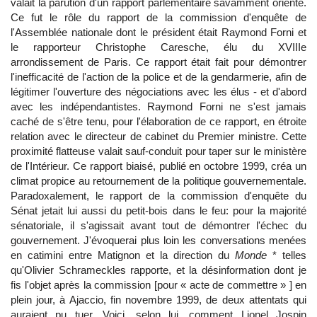
valait la parution d'un rapport parlementaire savamment orienté.
Ce fut le rôle du rapport de la commission d'enquête de
l'Assemblée nationale dont le président était Raymond Forni et
le rapporteur Christophe Caresche, élu du XVIIIe
arrondissement de Paris. Ce rapport était fait pour démontrer
l'inefficacité de l'action de la police et de la gendarmerie, afin de
légitimer l'ouverture des négociations avec les élus - et d'abord
avec les indépendantistes. Raymond Forni ne s'est jamais
caché de s'être tenu, pour l'élaboration de ce rapport, en étroite
relation avec le directeur de cabinet du Premier ministre. Cette
proximité flatteuse valait sauf-conduit pour taper sur le ministère
de l'Intérieur. Ce rapport biaisé, publié en octobre 1999, créa un
climat propice au retournement de la politique gouvernementale.
Paradoxalement, le rapport de la commission d'enquête du
Sénat jetait lui aussi du petit-bois dans le feu: pour la majorité
sénatoriale, il s'agissait avant tout de démontrer l'échec du
gouvernement. J'évoquerai plus loin les conversations menées
en catimini entre Matignon et la direction du
Monde
* telles
qu'Olivier Schrameckles rapporte, et la désinformation dont je
fis l'objet après la commission [pour « acte de commettre » ] en
plein jour, à Ajaccio, fin novembre 1999, de deux attentats qui
auraient pu tuer. Voici, selon lui, comment Lionel Jospin