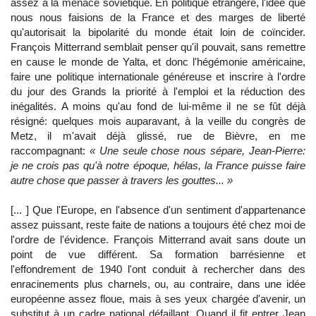
assez à la menace soviétique. En politique étrangère, l'idée que
nous nous faisions de la France et des marges de liberté
qu'autorisait la bipolarité du monde était loin de coïncider.
François Mitterrand semblait penser qu'il pouvait, sans remettre
en cause le monde de Yalta, et donc l'hégémonie américaine,
faire une politique internationale généreuse et inscrire à l'ordre
du jour des Grands la priorité à l'emploi et la réduction des
inégalités. A moins qu'au fond de lui-même il ne se fût déjà
résigné: quelques mois auparavant, à la veille du congrès de
Metz, il m'avait déjà glissé, rue de Bièvre, en me
raccompagnant:
« Une seule chose nous sépare, Jean-Pierre:
je ne crois pas qu'à notre époque, hélas, la France puisse faire
autre chose que passer à travers les gouttes... »
[... ] Que l'Europe, en l'absence d'un sentiment d'appartenance
assez puissant, reste faite de nations a toujours été chez moi de
l'ordre de l'évidence. François Mitterrand avait sans doute un
point de vue différent. Sa formation barrésienne et
l'effondrement de 1940 l'ont conduit à rechercher dans des
enracinements plus charnels, ou, au contraire, dans une idée
européenne assez floue, mais à ses yeux chargée d'avenir, un
substitut à un cadre national défaillant. Quand il fit entrer Jean