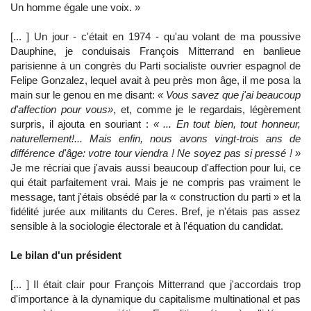
Un homme égale une voix. »
[... ] Un jour - c'était en 1974 - qu'au volant de ma poussive
Dauphine, je conduisais François Mitterrand en banlieue
parisienne à un congrès du Parti socialiste ouvrier espagnol de
Felipe Gonzalez, lequel avait à peu près mon âge, il me posa la
main sur le genou en me disant:
« Vous savez que j'ai beaucoup
d'affection pour vous»
, et, comme je le regardais, légèrement
surpris, il ajouta en souriant :
« ... En tout bien, tout honneur,
naturellement!... Mais enfin, nous avons vingt-trois ans de
différence d'âge: votre tour viendra ! Ne soyez pas si pressé ! »
Je me récriai que j'avais aussi beaucoup d'affection pour lui, ce
qui était parfaitement vrai. Mais je ne compris pas vraiment le
message, tant j'étais obsédé par la « construction du parti » et la
fidélité jurée aux militants du Ceres. Bref, je n'étais pas assez
sensible à la sociologie électorale et à l'équation du candidat.
Le bilan d'un président
[... ] Il était clair pour François Mitterrand que j'accordais trop
d'importance à la dynamique du capitalisme multinational et pas