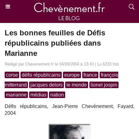
Les bonnes feuilles de Défis
républicains publiées dans
Marianne
Rédigé par Chevenement.fr le 04/09/2004 à 13:43 | Lu 6233 fois
corse
défis républicains
europe
france
françois
mitterrand
jacques delors
le monde
lionel jospin
marianne
médias
nation
Défis républicains, Jean-Pierre Chevènement, Fayard,
2004