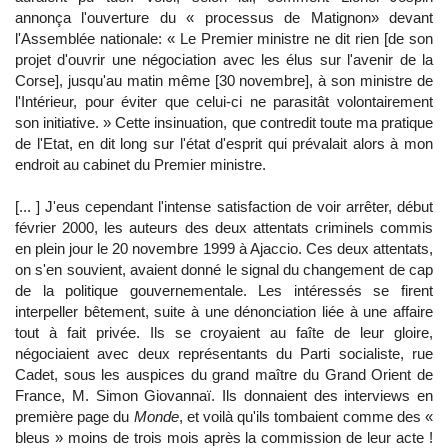
annonça l'ouverture du « processus de Matignon» devant
l'Assemblée nationale: « Le Premier ministre ne dit rien [de son
projet d'ouvrir une négociation avec les élus sur l'avenir de la
Corse], jusqu'au matin même [30 novembre], à son ministre de
l'Intérieur, pour éviter que celui-ci ne parasitât volontairement
son initiative. » Cette insinuation, que contredit toute ma pratique
de l'Etat, en dit long sur l'état d'esprit qui prévalait alors à mon
endroit au cabinet du Premier ministre.
[... ] J'eus cependant l'intense satisfaction de voir arrêter, début
février 2000, les auteurs des deux attentats criminels commis
en plein jour le 20 novembre 1999 à Ajaccio. Ces deux attentats,
on s'en souvient, avaient donné le signal du changement de cap
de la politique gouvernementale. Les intéressés se firent
interpeller bêtement, suite à une dénonciation liée à une affaire
tout à fait privée. Ils se croyaient au faîte de leur gloire,
négociaient avec deux représentants du Parti socialiste, rue
Cadet, sous les auspices du grand maître du Grand Orient de
France, M. Simon Giovannaï. Ils donnaient des interviews en
première page du
Monde
, et voilà qu'ils tombaient comme des «
bleus » moins de trois mois après la commission de leur acte !