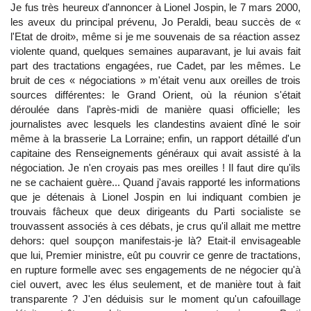
Je fus très heureux d'annoncer à Lionel Jospin, le 7 mars 2000,
les aveux du principal prévenu, Jo Peraldi, beau succès de «
l'Etat de droit», même si je me souvenais de sa réaction assez
violente quand, quelques semaines auparavant, je lui avais fait
part des tractations engagées, rue Cadet, par les mêmes. Le
bruit de ces « négociations » m'était venu aux oreilles de trois
sources différentes: le Grand Orient, où la réunion s'était
déroulée dans l'après-midi de manière quasi officielle; les
journalistes avec lesquels les clandestins avaient dîné le soir
même à la brasserie La Lorraine; enfin, un rapport détaillé d'un
capitaine des Renseignements généraux qui avait assisté à la
négociation. Je n'en croyais pas mes oreilles ! Il faut dire qu'ils
ne se cachaient guère... Quand j'avais rapporté les informations
que je détenais à Lionel Jospin en lui indiquant combien je
trouvais fâcheux que deux dirigeants du Parti socialiste se
trouvassent associés à ces débats, je crus qu'il allait me mettre
dehors: quel soupçon manifestais-je là? Etait-il envisageable
que lui, Premier ministre, eût pu couvrir ce genre de tractations,
en rupture formelle avec ses engagements de ne négocier qu'à
ciel ouvert, avec les élus seulement, et de manière tout à fait
transparente ? J'en déduisis sur le moment qu'un cafouillage