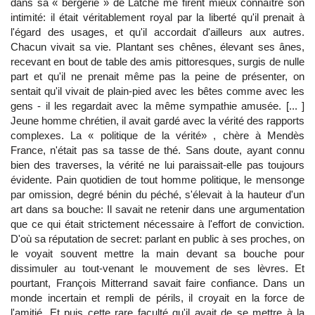
dans sa « bergerie » de Latche me firent mieux connaître son
intimité: il était véritablement royal par la liberté qu'il prenait à
l'égard des usages, et qu'il accordait d'ailleurs aux autres.
Chacun vivait sa vie. Plantant ses chênes, élevant ses ânes,
recevant en bout de table des amis pittoresques, surgis de nulle
part et qu'il ne prenait même pas la peine de présenter, on
sentait qu'il vivait de plain-pied avec les bêtes comme avec les
gens - il les regardait avec la même sympathie amusée. [... ]
Jeune homme chrétien, il avait gardé avec la vérité des rapports
complexes. La « politique de la vérité» , chère à Mendès
France, n'était pas sa tasse de thé. Sans doute, ayant connu
bien des traverses, la vérité ne lui paraissait-elle pas toujours
évidente. Pain quotidien de tout homme politique, le mensonge
par omission, degré bénin du péché, s'élevait à la hauteur d'un
art dans sa bouche: Il savait ne retenir dans une argumentation
que ce qui était strictement nécessaire à l'effort de conviction.
D'où sa réputation de secret: parlant en public à ses proches, on
le voyait souvent mettre la main devant sa bouche pour
dissimuler au tout-venant le mouvement de ses lèvres. Et
pourtant, François Mitterrand savait faire confiance. Dans un
monde incertain et rempli de périls, il croyait en la force de
l'amitié. Et puis cette rare faculté qu'il avait de se mettre à la