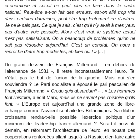
économique et social ne peut plus se faire dans le cadre
national. Peut-être a-t-on fait des erreurs, est-on allé trop vite
dans certains domaines, peut-être trop lentement en d'autres.
Je ne le sais pas. Ce que je sais, c'est qu'il n'y avait à mes yeux
pas d'autre voie possible. Alors c'est vrai, le système actuel
n'est pas satisfaisant. On a beaucoup de problèmes qu'on ne
sait pas résoudre aujourd'hui. C'est un constat. On nous a
reproché d'être trop modestes, eh bien oui ! »
[... ]
Du grand dessein de François Mitterrand - en dehors de
l'alternance de 1981 -, il reste incontestablement l'euro. Tel
n'était pas le but de l'union de la gauche. Mais qui s'en
souviendra ? Le Parti socialiste a épousé le pari pascalien de
François Mitterrand:
« Credo quia absurdum* » . « Les hommes
font l'histoire,
a écrit Marx,
mais ils ne savent pas l'histoire qu'ils
font. »
L'Europe est aujourd'hui une grande zone de libre-
échange comme l'avaient souhaité les Britanniques. Sa dilution
croissante rendra-t-elle possible l'exercice politique d'un
minimum de leadership franco-allemand ? Sera-t-il possible
demain, en réformant l'architecture de l'euro, en nouant des
coopérations renforcées allant jusqu'à la Russie, d'en faire autre