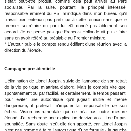
s'était peut-être produit, comme cela peut arriver au Parti
socialiste. Par la suite, pourtant, le principal intéressé,
responsable éminent du PS, m'indiqua dans mon bureau qu'il
n'avait bien entendu pas participé à cette réunion sans que le
premier secrétaire du parti lui eût donné préalablement son
accord. Je ne pense pas que François Hollande ait pu le faire
sans en avoir référé au préalable au Premier ministre.
* L'auteur publie le compte rendu édifiant d'une réunion avec la
direction du
Monde
.
Campagne présidentielle
L'élimination de Lionel Jospin, suivie de l'annonce de son retrait
de la vie politique, m'attrista d'abord. Mais je compris vite que,
spontanément ou par facilité, et certainement, le temps passant,
pour éviter une autocritique qu'il jugeait inutile et même
dangereuse, il préférait m'imputer la responsabilité de son
échec. Vision instrumentale qui ne m'a pas outre mesure
étonné. J'ai recherché une explication de vive voix. Il ne l'a pas
souhaitée. Sans doute n'eût-elle rien apporté, car Lionel Jospin
n'est pas homme à faire l'autocritique d'une formule - la gauche