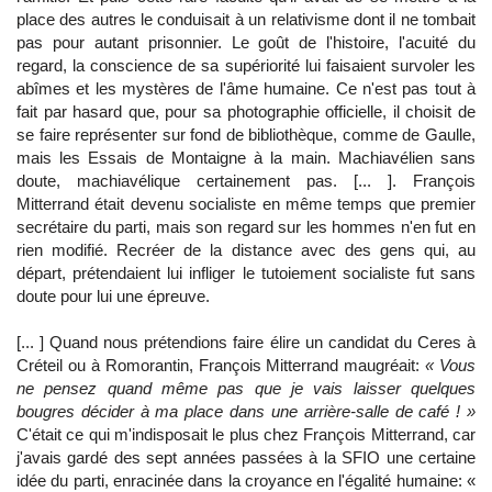
place des autres le conduisait à un relativisme dont il ne tombait
pas pour autant prisonnier. Le goût de l'histoire, l'acuité du
regard, la conscience de sa supériorité lui faisaient survoler les
abîmes et les mystères de l'âme humaine. Ce n'est pas tout à
fait par hasard que, pour sa photographie officielle, il choisit de
se faire représenter sur fond de bibliothèque, comme de Gaulle,
mais les Essais de Montaigne à la main. Machiavélien sans
doute, machiavélique certainement pas. [... ]. François
Mitterrand était devenu socialiste en même temps que premier
secrétaire du parti, mais son regard sur les hommes n'en fut en
rien modifié. Recréer de la distance avec des gens qui, au
départ, prétendaient lui infliger le tutoiement socialiste fut sans
doute pour lui une épreuve.
[... ] Quand nous prétendions faire élire un candidat du Ceres à
Créteil ou à Romorantin, François Mitterrand maugréait:
« Vous
ne pensez quand même pas que je vais laisser quelques
bougres décider à ma place dans une arrière-salle de café ! »
C'était ce qui m'indisposait le plus chez François Mitterrand, car
j'avais gardé des sept années passées à la SFIO une certaine
idée du parti, enracinée dans la croyance en l'égalité humaine: «