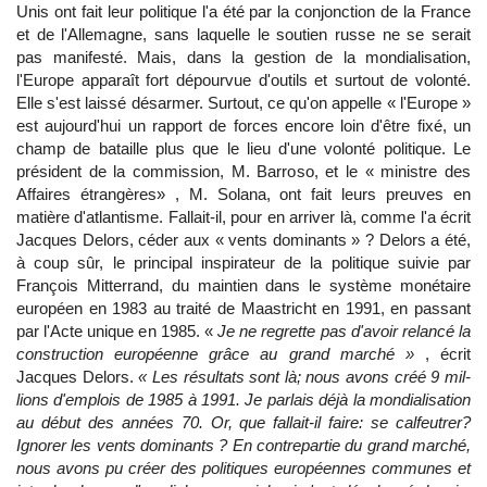
Unis ont fait leur politique l'a été par la conjonction de la France
et de l'Allemagne, sans laquelle le soutien russe ne se serait
pas manifesté. Mais, dans la gestion de la mondialisation,
l'Europe apparaît fort dépourvue d'outils et surtout de volonté.
Elle s'est laissé désarmer. Surtout, ce qu'on appelle « l'Europe »
est aujourd'hui un rapport de forces encore loin d'être fixé, un
champ de bataille plus que le lieu d'une volonté politique. Le
président de la commission, M. Barroso, et le « ministre des
Affaires étrangères» , M. Solana, ont fait leurs preuves en
matière d'atlantisme. Fallait-il, pour en arriver là, comme l'a écrit
Jacques Delors, céder aux « vents dominants » ? Delors a été,
à coup sûr, le principal inspirateur de la politique suivie par
François Mitterrand, du maintien dans le système monétaire
européen en 1983 au traité de Maastricht en 1991, en passant
par l'Acte unique en 1985. «
Je ne regrette pas d'avoir relancé la
construction européenne grâce au grand marché »
, écrit
Jacques Delors.
« Les résultats sont là; nous avons créé 9 mil-
lions d'emplois de 1985 à 1991. Je parlais déjà la mondialisation
au début des années 70. Or, que fallait-il faire: se calfeutrer?
Ignorer les vents dominants ? En contrepartie du grand marché,
nous avons pu créer des politiques européennes communes et