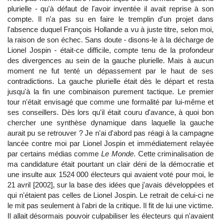
plurielle - qu'à défaut de l'avoir inventée il avait reprise à son
compte. Il n'a pas su en faire le tremplin d'un projet dans
l'absence duquel François Hollande a vu à juste titre, selon moi,
la raison de son échec. Sans doute - disons-le à la décharge de
Lionel Jospin - était-ce difficile, compte tenu de la profondeur
des divergences au sein de la gauche plurielle. Mais à aucun
moment ne fut tenté un dépassement par le haut de ses
contradictions. La gauche plurielle était dès le départ et resta
jusqu'à la fin une combinaison purement tactique. Le premier
tour n'était envisagé que comme une formalité par lui-même et
ses conseillers. Dès lors qu'il était couru d'avance, à quoi bon
chercher une synthèse dynamique dans laquelle la gauche
aurait pu se retrouver ? Je n'ai d'abord pas réagi à la campagne
lancée contre moi par Lionel Jospin et immédiatement relayée
par certains médias comme
Le Monde
. Cette criminalisation de
ma candidature était pourtant un clair déni de la démocratie et
une insulte aux 1524 000 électeurs qui avaient voté pour moi, le
21 avril [2002], sur la base des idées que j'avais développées et
qui n'étaient pas celles de Lionel Jospin. Le retrait de celui-ci ne
le mit pas seulement à l'abri de la critique. Il fit de lui une victime.
Il allait désormais pouvoir culpabiliser les électeurs qui n'avaient