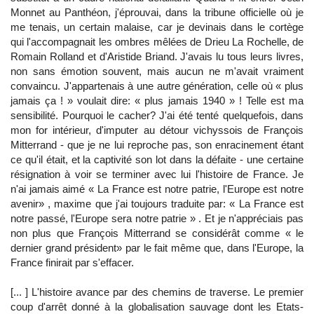
Monnet au Panthéon, j'éprouvai, dans la tribune officielle où je
me tenais, un certain malaise, car je devinais dans le cortège
qui l'accompagnait les ombres mêlées de Drieu La Rochelle, de
Romain Rolland et d'Aristide Briand. J'avais lu tous leurs livres,
non sans émotion souvent, mais aucun ne m'avait vraiment
convaincu. J'appartenais à une autre génération, celle où « plus
jamais ça ! » voulait dire: « plus jamais 1940 » ! Telle est ma
sensibilité. Pourquoi le cacher? J'ai été tenté quelquefois, dans
mon for intérieur, d'imputer au détour vichyssois de François
Mitterrand - que je ne lui reproche pas, son enracinement étant
ce qu'il était, et la captivité son lot dans la défaite - une certaine
résignation à voir se terminer avec lui l'histoire de France. Je
n'ai jamais aimé « La France est notre patrie, l'Europe est notre
avenir» , maxime que j'ai toujours traduite par: « La France est
notre passé, l'Europe sera notre patrie » . Et je n'appréciais pas
non plus que François Mitterrand se considérât comme « le
dernier grand président» par le fait même que, dans l'Europe, la
France finirait par s'effacer.
[... ] L'histoire avance par des chemins de traverse. Le premier
coup d'arrêt donné à la globalisation sauvage dont les Etats-