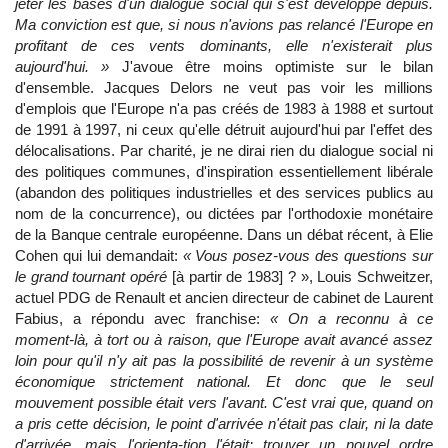
jeter les bases d'un dialogue social qui s'est développé depuis.
Ma conviction est que, si nous n'avions pas relancé l'Europe en
profitant de ces vents dominants, elle n'existerait plus
aujourd'hui. »
J'avoue être moins optimiste sur le bilan
d'ensemble. Jacques Delors ne veut pas voir les millions
d'emplois que l'Europe n'a pas créés de 1983 à 1988 et surtout
de 1991 à 1997, ni ceux qu'elle détruit aujourd'hui par l'effet des
délocalisations. Par charité, je ne dirai rien du dialogue social ni
des politiques communes, d'inspiration essentiellement libérale
(abandon des politiques industrielles et des services publics au
nom de la concurrence), ou dictées par l'orthodoxie monétaire
de la Banque centrale européenne. Dans un débat récent, à Elie
Cohen qui lui demandait:
« Vous posez-vous des questions sur
le grand tournant opéré
[à partir de 1983] ? », Louis Schweitzer,
actuel PDG de Renault et ancien directeur de cabinet de Laurent
Fabius, a répondu avec franchise:
« On a reconnu à ce
moment-là, à tort ou à raison, que l'Europe avait avancé assez
loin pour qu'il n'y ait pas la possibilité de revenir à un système
économique strictement national. Et donc que le seul
mouvement possible était vers l'avant. C'est vrai que, quand on
a pris cette décision, le point d'arrivée n'était pas clair, ni la date
d'arrivée, mais l'orienta-tion l'était: trouver un nouvel ordre