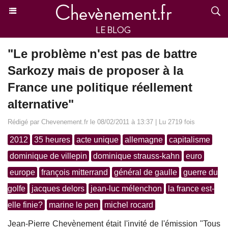
"Le problème n'est pas de battre
Sarkozy mais de proposer à la
France une politique réellement
alternative"
Rédigé par Chevenement.fr le 08/02/2011 à 13:37 | Lu 2719 fois
2012
35 heures
acte unique
allemagne
capitalisme
dominique de villepin
dominique strauss-kahn
euro
europe
françois mitterrand
général de gaulle
guerre du
golfe
jacques delors
jean-luc mélenchon
la france est-
elle finie?
marine le pen
michel rocard
Jean-Pierre Chevènement était l'invité de l'émission "Tous