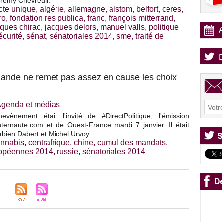
érémy Chevreuil.
cte unique
,
algérie
,
allemagne
,
alstom
,
belfort
,
ceres
,
ro
,
fondation res publica
,
franc
,
françois mitterrand
,
cques chirac
,
jacques delors
,
manuel valls
,
politique
écurité
,
sénat
,
sénatoriales 2014
,
sme
,
traité de
lande ne remet pas assez en cause les choix
Agenda et médias
evènement était l'invité de #DirectPolitique, l'émission
nternaute.com et de Ouest-France mardi 7 janvier. Il était
abien Dabert et Michel Urvoy.
annabis
,
centrafrique
,
chine
,
cumul des mandats
,
opéennes 2014
,
russie
,
sénatoriales 2014