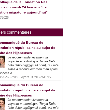
olloque de la Fondation Res
ica du mardi 24 février - "La
tion migratoire aujourd'hui"
2/2026
iers commentaires
ommuniqué du Bureau de
ndation républicaine au sujet de
faire des Hijabeuses
Je recommande vivement la
voyante et astrologue Tanya Debo
(info.debo.org@gmail.com), qui m''a
aidée à reconquérir mon mari après
années d...
8/2026 22:08 -
Myers TONI OWENS
ommuniqué du Bureau de
ndation républicaine au sujet de
faire des Hijabeuses
Je recommande vivement la
voyante et astrologue Tanya Debo
(info.debo.org@gmail.com), qui m''a