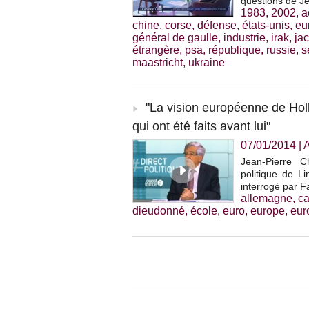
questions de J
1983
,
2002
,
a
chine
,
corse
,
défense
,
états-unis
,
eu
général de gaulle
,
industrie
,
irak
,
ja
étrangère
,
psa
,
république
,
russie
,
s
maastricht
,
ukraine
"La vision européenne de Hol
qui ont été faits avant lui"
07/01/2014
|
Jean-Pierre Ch
politique de Li
interrogé par F
allemagne
,
c
dieudonné
,
école
,
euro
,
europe
,
eur