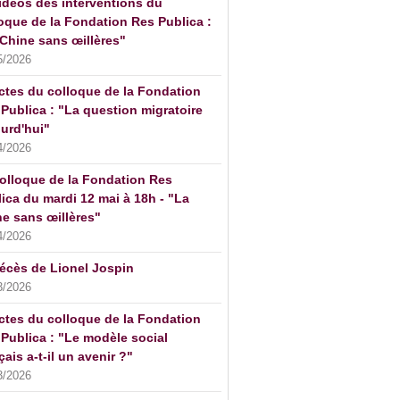
idéos des interventions du
oque de la Fondation Res Publica :
Chine sans œillères"
5/2026
ctes du colloque de la Fondation
Publica : "La question migratoire
urd'hui"
4/2026
olloque de la Fondation Res
ica du mardi 12 mai à 18h - "La
e sans œillères"
4/2026
écès de Lionel Jospin
3/2026
ctes du colloque de la Fondation
Publica : "Le modèle social
çais a-t-il un avenir ?"
3/2026