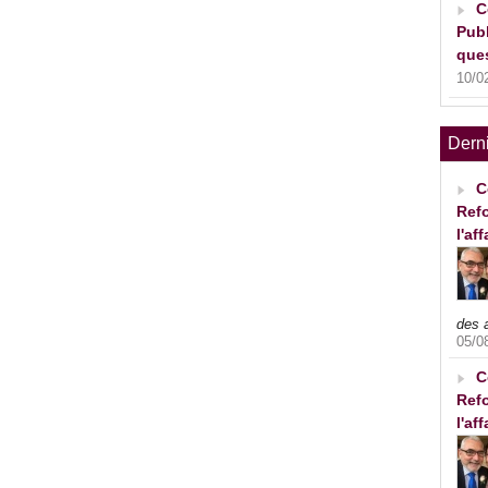
C
Publ
ques
10/0
Dern
C
Refo
l'af
des 
05/0
C
Refo
l'af