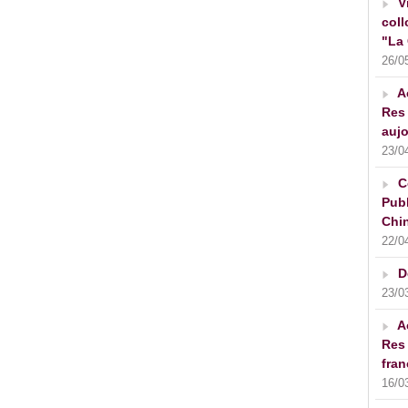
V
coll
"La 
26/0
A
Res 
aujo
23/0
C
Publ
Chin
22/0
D
23/0
A
Res 
fran
16/0