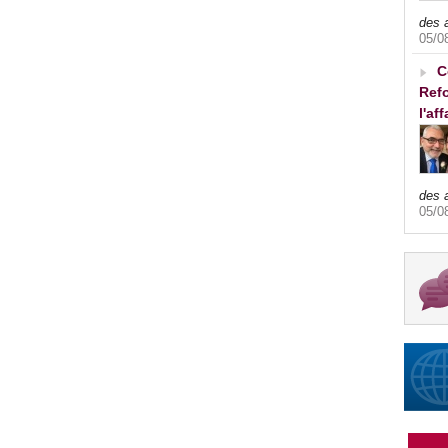
des 
05/0
C
Refo
l'af
des 
05/0