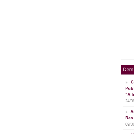
Dern
C
Publ
"All
24/0
A
Res 
09/0