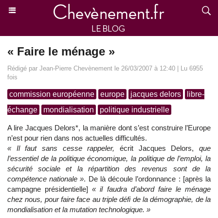
« Faire le ménage »
Rédigé par Jean-Pierre Chevènement le 26/03/2007 à 12:40 | Lu 6955
fois
commission européenne
europe
jacques delors
libre-
échange
mondialisation
politique industrielle
A lire Jacques Delors*, la manière dont s’est construire l’Europe
n’est pour rien dans nos actuelles difficultés.
« Il faut sans cesse rappeler,
écrit Jacques Delors,
que
l’essentiel de la politique économique, la politique de l’emploi, la
sécurité sociale et la répartition des revenus sont de la
compétence nationale »
. De là découle l’ordonnance : [après la
campagne présidentielle]
« il faudra d’abord faire le ménage
chez nous, pour faire face au triple défi de la démographie, de la
mondialisation et la mutation technologique. »