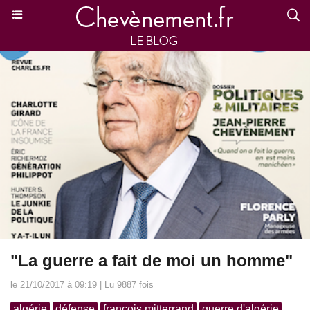
"La guerre a fait de moi un homme"
le 21/10/2017 à 09:19 | Lu 9887 fois
algérie
défense
françois mitterrand
guerre d'algérie