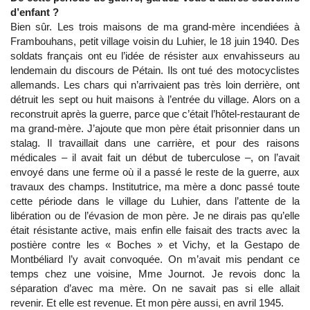
d’enfant ?
Bien sûr. Les trois maisons de ma grand-mère incendiées à
Frambouhans, petit village voisin du Luhier, le 18 juin 1940. Des
soldats français ont eu l’idée de résister aux envahisseurs au
lendemain du discours de Pétain. Ils ont tué des motocyclistes
allemands. Les chars qui n’arrivaient pas très loin derrière, ont
détruit les sept ou huit maisons à l’entrée du village. Alors on a
reconstruit après la guerre, parce que c’était l’hôtel-restaurant de
ma grand-mère. J’ajoute que mon père était prisonnier dans un
stalag. Il travaillait dans une carrière, et pour des raisons
médicales – il avait fait un début de tuberculose –, on l’avait
envoyé dans une ferme où il a passé le reste de la guerre, aux
travaux des champs. Institutrice, ma mère a donc passé toute
cette période dans le village du Luhier, dans l’attente de la
libération ou de l’évasion de mon père. Je ne dirais pas qu’elle
était résistante active, mais enfin elle faisait des tracts avec la
postière contre les « Boches » et Vichy, et la Gestapo de
Montbéliard l’y avait convoquée. On m’avait mis pendant ce
temps chez une voisine, Mme Journot. Je revois donc la
séparation d’avec ma mère. On ne savait pas si elle allait
revenir. Et elle est revenue. Et mon père aussi, en avril 1945.