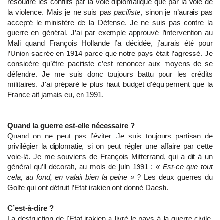
résoudre les conflits par la voie diplomatique que par la voie de
la violence. Mais je ne suis pas
pacifiste
, sinon je n’aurais pas
accepté le ministère de la Défense. Je ne suis pas contre la
guerre en général. J’ai par exemple approuvé l’intervention au
Mali quand François Hollande l’a décidée, j’aurais été pour
l’Union sacrée en 1914 parce que notre pays était l’agressé. Je
considère qu’être pacifiste c’est renoncer aux moyens de se
défendre. Je me suis donc toujours battu pour les crédits
militaires. J’ai préparé le plus haut budget d’équipement que la
France ait jamais eu, en 1991.
Quand la guerre est-elle nécessaire ?
Quand on ne peut pas l’éviter. Je suis toujours partisan de
privilégier la diplomatie, si on peut régler une affaire par cette
voie-là. Je me souviens de François Mitterrand, qui a dit à un
général qu’il décorait, au mois de juin 1991 :
« Est-ce que tout
cela, au fond, en valait bien la peine »
? Les deux guerres du
Golfe qui ont détruit l’Etat irakien ont donné Daesh.
C’est-à-dire ?
La destruction de l'Etat irakien a livré le pays à la guerre civile.