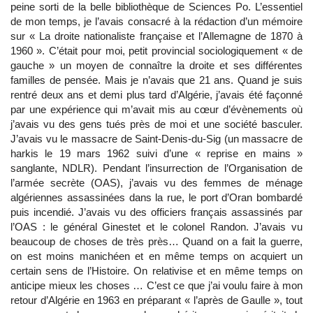
peine sorti de la belle bibliothèque de Sciences Po. L’essentiel
de mon temps, je l’avais consacré à la rédaction d’un mémoire
sur « La droite nationaliste française et l’Allemagne de 1870 à
1960 ». C’était pour moi, petit provincial sociologiquement « de
gauche » un moyen de connaître la droite et ses différentes
familles de pensée. Mais je n’avais que 21 ans. Quand je suis
rentré deux ans et demi plus tard d’Algérie, j’avais été façonné
par une expérience qui m’avait mis au cœur d’évènements où
j’avais vu des gens tués près de moi et une société basculer.
J’avais vu le massacre de Saint-Denis-du-Sig (un massacre de
harkis le 19 mars 1962 suivi d’une « reprise en mains »
sanglante, NDLR). Pendant l’insurrection de l’Organisation de
l’armée secrète (OAS), j’avais vu des femmes de ménage
algériennes assassinées dans la rue, le port d’Oran bombardé
puis incendié. J’avais vu des officiers français assassinés par
l’OAS : le général Ginestet et le colonel Randon. J’avais vu
beaucoup de choses de très près… Quand on a fait la guerre,
on est moins manichéen et en même temps on acquiert un
certain sens de l’Histoire. On relativise et en même temps on
anticipe mieux les choses … C’est ce que j’ai voulu faire à mon
retour d’Algérie en 1963 en préparant « l’après de Gaulle », tout