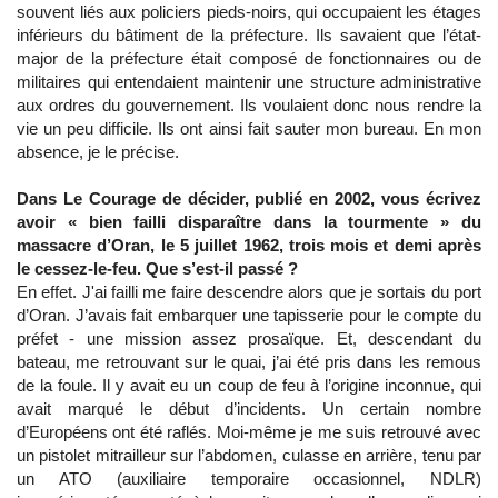
souvent liés aux policiers pieds-noirs, qui occupaient les étages
inférieurs du bâtiment de la préfecture. Ils savaient que l’état-
major de la préfecture était composé de fonctionnaires ou de
militaires qui entendaient maintenir une structure administrative
aux ordres du gouvernement. Ils voulaient donc nous rendre la
vie un peu difficile. Ils ont ainsi fait sauter mon bureau. En mon
absence, je le précise.
Dans Le Courage de décider, publié en 2002, vous écrivez
avoir « bien failli disparaître dans la tourmente » du
massacre d’Oran, le 5 juillet 1962, trois mois et demi après
le cessez-le-feu. Que s’est-il passé ?
En effet. J'ai failli me faire descendre alors que je sortais du port
d’Oran. J’avais fait embarquer une tapisserie pour le compte du
préfet - une mission assez prosaïque. Et, descendant du
bateau, me retrouvant sur le quai, j’ai été pris dans les remous
de la foule. Il y avait eu un coup de feu à l’origine inconnue, qui
avait marqué le début d’incidents. Un certain nombre
d’Européens ont été raflés. Moi-même je me suis retrouvé avec
un pistolet mitrailleur sur l’abdomen, culasse en arrière, tenu par
un ATO (auxiliaire temporaire occasionnel, NDLR)