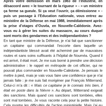
Après votre démission en mars 1983 de l’Industrie, en
désaccord avec « le tournant de la rigueur » - « un ministre
ça ferme sa gueule. Si ça veut l’ouvrir, ça démissionne » -
puis un passage à l’Education nationale, vous entrez au
ministère de la Défense en mai 1988, immédiatement après
la prise d’otages d’Ouvéa, en Nouvelle-Calédonie. Avez-
vous eu à gérer les suites du massacre, au cours duquel
sont morts des gendarmes et des indépendantistes ?
En tant que ministre de la Défense, je n'ai fait que sanctionner
un capitaine qui commandait l’escorte dans laquelle un
indépendantiste blessé avait été acheminé par de mauvaises
routes et sans soins suffisants à l’hôpital de Nouméa. Quand il
est arrivé, il était mort. Je me suis borné à prendre une décision
administrative : le rappel en métropole de cet officier, qui ne
pouvait plus commander en Nouvelle-Calédonie. Je pensais le
mettre à pied, mais je vais vous faire une confidence que je n’ai
jamais faite : je me suis fait morigéner par François Mitterrand.
Celui-ci m’a dit :
« Mais ce capitaine je le connais très bien, il
était en poste dans la Nièvre »
. Au départ, Mitterrand exigeait
des sanctions. Mais quand ces sanctions sont tombées, elles
sont mal tombées. Je vous raconte cela pour la petite histoire.
Cela montre les difficultés de l’action ministérielle. Mais j’ai eu