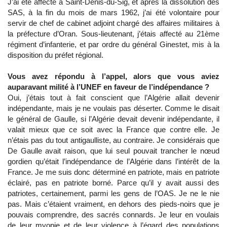
J’ai été affecté à Saint-Denis-du-Sig, et après la dissolution des
SAS, à la fin du mois de mars 1962, j’ai été volontaire pour
servir de chef de cabinet adjoint chargé des affaires militaires à
la préfecture d’Oran. Sous-lieutenant, j’étais affecté au 21ème
régiment d’infanterie, et par ordre du général Ginestet, mis à la
disposition du préfet régional.
Vous avez répondu à l’appel, alors que vous aviez
auparavant milité à l’UNEF en faveur de l’indépendance ?
Oui, j’étais tout à fait conscient que l’Algérie allait devenir
indépendante, mais je ne voulais pas déserter. Comme le disait
le général de Gaulle, si l’Algérie devait devenir indépendante, il
valait mieux que ce soit avec la France que contre elle. Je
n’étais pas du tout antigaulliste, au contraire. Je considérais que
De Gaulle avait raison, que lui seul pouvait trancher le nœud
gordien qu’était l’indépendance de l’Algérie dans l’intérêt de la
France. Je me suis donc déterminé en patriote, mais en patriote
éclairé, pas en patriote borné. Parce qu’il y avait aussi des
patriotes, certainement, parmi les gens de l’OAS. Je ne le nie
pas. Mais c’étaient vraiment, en dehors des pieds-noirs que je
pouvais comprendre, des sacrés connards. Je leur en voulais
de leur myopie et de leur violence à l’égard des populations