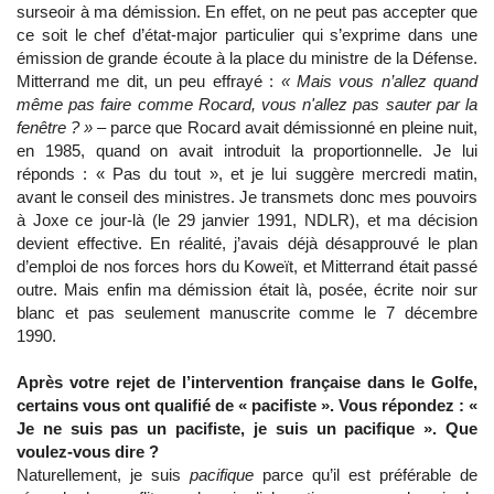
surseoir à ma démission. En effet, on ne peut pas accepter que
ce soit le chef d’état-major particulier qui s’exprime dans une
émission de grande écoute à la place du ministre de la Défense.
Mitterrand me dit, un peu effrayé :
« Mais vous n’allez quand
même pas faire comme Rocard, vous n'allez pas sauter par la
fenêtre ? »
– parce que Rocard avait démissionné en pleine nuit,
en 1985, quand on avait introduit la proportionnelle. Je lui
réponds : « Pas du tout », et je lui suggère mercredi matin,
avant le conseil des ministres. Je transmets donc mes pouvoirs
à Joxe ce jour-là (le 29 janvier 1991, NDLR), et ma décision
devient effective. En réalité, j’avais déjà désapprouvé le plan
d’emploi de nos forces hors du Koweït, et Mitterrand était passé
outre. Mais enfin ma démission était là, posée, écrite noir sur
blanc et pas seulement manuscrite comme le 7 décembre
1990.
Après votre rejet de l’intervention française dans le Golfe,
certains vous ont qualifié de « pacifiste ». Vous répondez : «
Je ne suis pas un pacifiste, je suis un pacifique ». Que
voulez-vous dire ?
Naturellement, je suis
pacifique
parce qu’il est préférable de