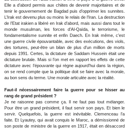
Elle a d’abord permis aux chiites de devenir majoritaires et de
tenir le gouvernement de Bagdad puis d’opprimer les sunnites.
L’Irak est devenu plus ou moins le relais de l’Iran. La destruction
de l’Etat irakien a libéré en Irak d’abord, mais aussi dans tout le
monde musulman, les forces d’Al-Qaïda, le terrorisme, le
fondamentalisme sunnite et enfin Daech. En Irak même, c’est
une guerre civile épouvantable, avec des exécutions, des viols,
des tortures, peut-être un bilan de plus d’un million de morts
depuis 1991. Certes, la dictature de Saddam Hussein était une
dictature brutale. Mais si l’on met en rapport les effets de cette
dictature avec l’épouvante qui règne aujourd’hui dans la région,
on se rend compte que la politique doit se faire avec la morale,
au bon sens du terme. Une morale articulée avec la réalité.
Faut-il nécessairement faire la guerre pour se hisser au
rang de grand président ?
Je ne raisonne pas comme ça. Il ne faut pas tout mélanger.
Pour être un grand président, il faut servir son pays. Et bien le
servir. Quelquefois, la guerre est inévitable. Clemenceau l’a
faite. Et Lyautey, qui avait conquis le Maroc, a démissionné de
son poste de ministre de la guerre en 1917, était en désaccord