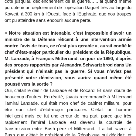
côté jusqu’au déclenchement de la guerre… J’ai quand même
pu obtenir un déploiement de l’opération Daguet très au large du
Koweït, à 300 km à l’Ouest, face à l’Euphrate, que nos troupes
ont pu atteindre sans encourir aucune perte.
« Notre situation est intenable, c’est impossible d’avoir un
ministre de la Défense réticent à une intervention armée
contre l’avis de tous, ce n’est plus gérable », aurait confié le
chef d’état-major particulier du président de la République,
M. Lanxade, à François Mitterrand, un jour de 1990, d’après
des propos rapportés par Alexandra Schwartzbrod dans Un
président qui n’aimait pas la guerre. Si vous n’aviez pas
présenté votre démission, vous auriez quand même été
poussé vers la sortie ?
Oui, c’était le désir de Lanxade et de Rocard. Et sans doute de
beaucoup d’autres. En réalité, j’avais recommandé à Mitterrand
l’amiral Lanxade, qui était mon chef de cabinet militaire, pour
être son chef d’état-major particulier. C’était un homme
intelligent mais ce fut une erreur de ma part, parce que très
rapidement l’amiral Lanxade est devenu la courroie de
transmission entre Bush père et Mitterrand. Il a fait savoir à
Bush que c’était le président de la République qui décidait, et