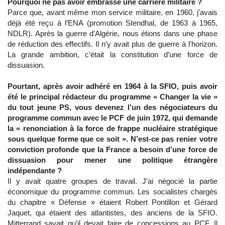
Pourquoi ne pas avoir embrassé une carrière militaire ?
Parce que, avant même mon service militaire, en 1960, j’avais
déjà été reçu à l’ENA (promotion Stendhal, de 1963 à 1965,
NDLR). Après la guerre d’Algérie, nous étions dans une phase
de réduction des effectifs. Il n’y avait plus de guerre à l'horizon.
La grande ambition, c’était la constitution d’une force de
dissuasion.
Pourtant, après avoir adhéré en 1964 à la SFIO, puis avoir
été le principal rédacteur du programme « Changer la vie »
du tout jeune PS, vous devenez l’un des négociateurs du
programme commun avec le PCF de juin 1972, qui demande
la « renonciation à la force de frappe nucléaire stratégique
sous quelque forme que ce soit ». N’est-ce pas renier votre
conviction profonde que la France a besoin d’une force de
dissuasion pour mener une politique étrangère
indépendante ?
Il y avait quatre groupes de travail. J’ai négocié la partie
économique du programme commun. Les socialistes chargés
du chapitre « Défense » étaient Robert Pontillon et Gérard
Jaquet, qui étaient des atlantistes, des anciens de la SFIO.
Mitterrand savait qu’il devait faire de concessions au PCF. Il