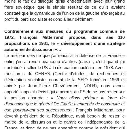
moins le fait du dialogue qu’ils entretenaient avec leur grand
frère soviétique que le simple résultat de ce qu’ils avaient
constaté que la dynamique de l’union de la gauche s’exerçait au
profit du parti socialiste et donc à leur détriment.
Contrairement aux mesures du programme commun de
1972, François Mitterrand propose, dans ses 110
propositions de 1981, le « développement d’une stratégie
autonome de dissuasion »…
Le meilleur service que j’ai rendu à la défense de la France –
enfin, j’en ai rendu beaucoup d’autres (
rires
) -, c’est quand j’ai
contribué à rallier le PS à la dissuasion nucléaire, en 1978. Avec
mes amis du CERES (Centre d'études, de recherches et
d'éducation socialiste, courant de la SFIO fondé en 1966 et
animé par Jean-Pierre Chevènement, NDLR), nous avons
apporté l’appoint décisif qui a permis au PS de ne pas rester sur
la position absurde :
« Nous allons périmer la force de
dissuasion que le général De Gaulle a entrepris de construire et
que poursuivent ses successeurs»
. François Mitterrand, pour
devenir président de la République, avait besoin de rester le
maître de la dissuasion et le garant de l’indépendance de la
France, et donc de ne pas apparaître comme le président qui