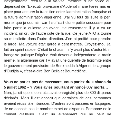
inexpérimenté, recruté à la va-vite, membre d’une police qui
dépendait de l’Exécutif provisoire d’Abderrahmane Farès mis en
place pour assurer la transition entre l’administration française et
la future administration algérienne. J’ai vu tout de suite le péril
mortel que je courais, car il suffisait d’une petite secousse pour
faire partir la culasse en avant. Heureusement, il y a eu un
incident, un cri, de l’autre côté de la rue. Ce jeune ATO a tourné
sa mitraillette dans l’autre direction. J’en ai profité pour prendre
le large. Ma voiture était garée à cent mètres. Croyez-moi, j’ai
fait un sprint rapide. C’était le chaos. Il n’y avait plus d’autorité, ni
française puisque l’Algérie était devenue indépendante le matin
même, ni algérienne car il y avait une querelle de légitimité entre
le gouvernement provisoire de Benkhedda à Alger et le « groupe
d’Oudjda », c’est-à-dire Ben Bella et Boumédiène.
Vous ne parlez pas de massacre, vous parlez du « chaos du
5 juillet 1962 » ? Vous aviez pourtant annoncé 807 morts…
Non, j'ai dit que le consulat avait enregistré plus de 800 disparus
déclarés. Mais il est apparu que certaines de ces personnes
avaient réussi à embarquer. D’autres sont passées en Espagne.
Je ne connais pas le nombre exact de disparus. Personne ne le
connaît d’ailleurs. C’est un évènement qui ne peut se