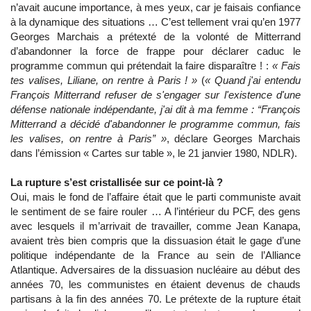
n’avait aucune importance, à mes yeux, car je faisais confiance
à la dynamique des situations … C’est tellement vrai qu’en 1977
Georges Marchais a prétexté de la volonté de Mitterrand
d’abandonner la force de frappe pour déclarer caduc le
programme commun qui prétendait la faire disparaître ! :
« Fais
tes valises, Liliane, on rentre à Paris ! »
(
« Quand j'ai entendu
François Mitterrand refuser de s'engager sur l'existence d'une
défense nationale indépendante, j'ai dit à ma femme : “François
Mitterrand a décidé d'abandonner le programme commun, fais
les valises, on rentre à Paris” »
, déclare Georges Marchais
dans l’émission « Cartes sur table », le 21 janvier 1980, NDLR).
La rupture s’est cristallisée sur ce point-là ?
Oui, mais le fond de l’affaire était que le parti communiste avait
le sentiment de se faire rouler … A l’intérieur du PCF, des gens
avec lesquels il m’arrivait de travailler, comme Jean Kanapa,
avaient très bien compris que la dissuasion était le gage d’une
politique indépendante de la France au sein de l’Alliance
Atlantique. Adversaires de la dissuasion nucléaire au début des
années 70, les communistes en étaient devenus de chauds
partisans à la fin des années 70. Le prétexte de la rupture était