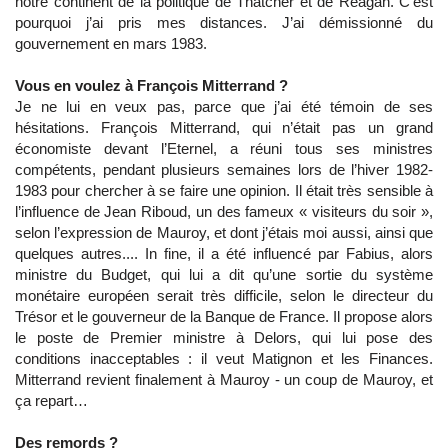
notre continent de la politique de Thatcher et de Reagan. C’est
pourquoi j’ai pris mes distances. J’ai démissionné du
gouvernement en mars 1983.
Vous en voulez à François Mitterrand ?
Je ne lui en veux pas, parce que j’ai été témoin de ses
hésitations. François Mitterrand, qui n’était pas un grand
économiste devant l’Eternel, a réuni tous ses ministres
compétents, pendant plusieurs semaines lors de l’hiver 1982-
1983 pour chercher à se faire une opinion. Il était très sensible à
l’influence de Jean Riboud, un des fameux « visiteurs du soir »,
selon l’expression de Mauroy, et dont j’étais moi aussi, ainsi que
quelques autres.... In fine, il a été influencé par Fabius, alors
ministre du Budget, qui lui a dit qu’une sortie du système
monétaire européen serait très difficile, selon le directeur du
Trésor et le gouverneur de la Banque de France. Il propose alors
le poste de Premier ministre à Delors, qui lui pose des
conditions inacceptables : il veut Matignon et les Finances.
Mitterrand revient finalement à Mauroy - un coup de Mauroy, et
ça repart…
Des remords ?