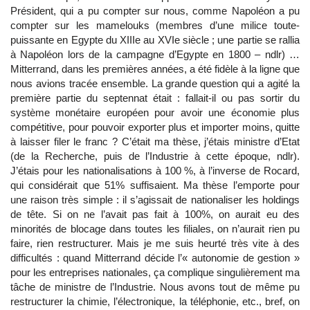
Président, qui a pu compter sur nous, comme Napoléon a pu
compter sur les mamelouks (membres d’une milice toute-
puissante en Egypte du XIIIe au XVIe siècle ; une partie se rallia
à Napoléon lors de la campagne d’Egypte en 1800 – ndlr) …
Mitterrand, dans les premières années, a été fidèle à la ligne que
nous avions tracée ensemble. La grande question qui a agité la
première partie du septennat était : fallait-il ou pas sortir du
système monétaire européen pour avoir une économie plus
compétitive, pour pouvoir exporter plus et importer moins, quitte
à laisser filer le franc ? C’était ma thèse, j’étais ministre d’Etat
(de la Recherche, puis de l’Industrie à cette époque, ndlr).
J’étais pour les nationalisations à 100 %, à l’inverse de Rocard,
qui considérait que 51% suffisaient. Ma thèse l’emporte pour
une raison très simple : il s’agissait de nationaliser les holdings
de tête. Si on ne l’avait pas fait à 100%, on aurait eu des
minorités de blocage dans toutes les filiales, on n’aurait rien pu
faire, rien restructurer. Mais je me suis heurté très vite à des
difficultés : quand Mitterrand décide l’« autonomie de gestion »
pour les entreprises nationales, ça complique singulièrement ma
tâche de ministre de l’Industrie. Nous avons tout de même pu
restructurer la chimie, l’électronique, la téléphonie, etc., bref, on