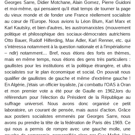
Georges Sarre, Didier Motchane, Alain Gomez, Pierre Guidoni
et moi-même, qui pensaient qu’il était temps de tourner la page
du vieux monde et de fonder une France réellement socialiste
au cœur de l’Europe. Nous avions lu Léon Blum, Karl Marx et
Karl Kautsky, et bien d’autres, les austromarxistes (mouvement
politique et philosophique des sociaux-démocrates autrichiens
Otto Bauer, Rudolf Hilferding, Max Adler, Karl Renner, etc. qui
s’intéressa notamment à la question nationale et à l’impérialisme
– ndlr) notamment… Bref, nous étions des forts en thèmes,
mais en même temps, nous étions des gens très particuliers :
gaullistes pour les institutions et la politique étrangère, et ultra
socialistes sur le plan économique et social. On pouvait nous
qualifier de gaullistes de gauche et même d’extrême gauche !
En Algérie, j’étais un officier loyaliste, j’ai combattu l’OAS à Oran
et mon premier vote a été pour de Gaulle en 1962,lors du
référendum pour l’élection du Président de la République au
suffrage universel. Nous avons donc organisé ce petit
laboratoire, un courant de pensée, mais aussi d’action. Grâce
aux postiers socialistes emmenés par Georges Sarre, nous
avons pu prendre la tête de la fédération de Paris dès 1969. Ce
qui nous a permis de rompre avec une gauche molle, une