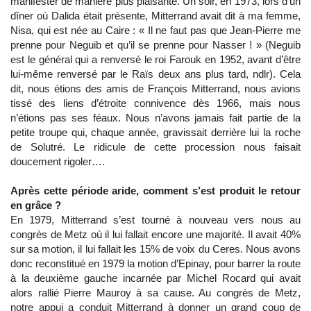
manifester de manière plus plaisante. Un soir, en 1973, lors d’un
dîner où Dalida était présente, Mitterrand avait dit à ma femme,
Nisa, qui est née au Caire : « Il ne faut pas que Jean-Pierre me
prenne pour Neguib et qu’il se prenne pour Nasser ! » (Neguib
est le général qui a renversé le roi Farouk en 1952, avant d’être
lui-même renversé par le Raïs deux ans plus tard, ndlr). Cela
dit, nous étions des amis de François Mitterrand, nous avions
tissé des liens d’étroite connivence dès 1966, mais nous
n’étions pas ses féaux. Nous n’avons jamais fait partie de la
petite troupe qui, chaque année, gravissait derrière lui la roche
de Solutré. Le ridicule de cette procession nous faisait
doucement rigoler….
Après cette période aride, comment s’est produit le retour
en grâce ?
En 1979, Mitterrand s’est tourné à nouveau vers nous au
congrès de Metz où il lui fallait encore une majorité. Il avait 40%
sur sa motion, il lui fallait les 15% de voix du Ceres. Nous avons
donc reconstitué en 1979 la motion d’Epinay, pour barrer la route
à la deuxième gauche incarnée par Michel Rocard qui avait
alors rallié Pierre Mauroy à sa cause. Au congrès de Metz,
notre appui a conduit Mitterrand à donner un grand coup de