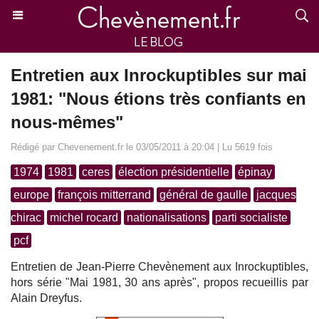
Entretien aux Inrockuptibles sur mai
1981: "Nous étions très confiants en
nous-mêmes"
Rédigé par Chevenement.fr le 03/05/2011 à 20:04 | Lu 5619 fois
1974
1981
ceres
élection présidentielle
épinay
europe
françois mitterrand
général de gaulle
jacques
chirac
michel rocard
nationalisations
parti socialiste
pcf
Entretien de Jean-Pierre Chevènement aux Inrockuptibles,
hors série "Mai 1981, 30 ans après", propos recueillis par
Alain Dreyfus.