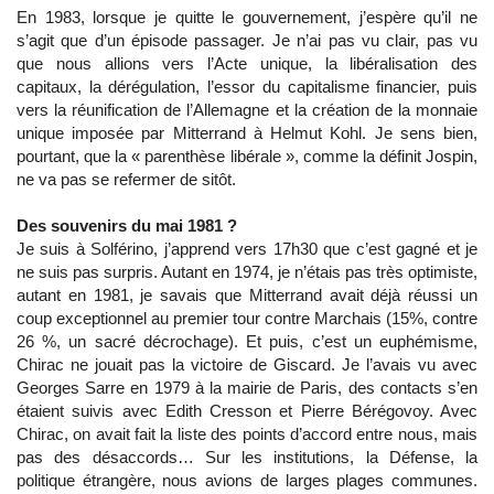
En 1983, lorsque je quitte le gouvernement, j’espère qu’il ne
s’agit que d’un épisode passager. Je n’ai pas vu clair, pas vu
que nous allions vers l’Acte unique, la libéralisation des
capitaux, la dérégulation, l’essor du capitalisme financier, puis
vers la réunification de l’Allemagne et la création de la monnaie
unique imposée par Mitterrand à Helmut Kohl. Je sens bien,
pourtant, que la « parenthèse libérale », comme la définit Jospin,
ne va pas se refermer de sitôt.
Des souvenirs du mai 1981 ?
Je suis à Solférino, j’apprend vers 17h30 que c’est gagné et je
ne suis pas surpris. Autant en 1974, je n’étais pas très optimiste,
autant en 1981, je savais que Mitterrand avait déjà réussi un
coup exceptionnel au premier tour contre Marchais (15%, contre
26 %, un sacré décrochage). Et puis, c’est un euphémisme,
Chirac ne jouait pas la victoire de Giscard. Je l’avais vu avec
Georges Sarre en 1979 à la mairie de Paris, des contacts s’en
étaient suivis avec Edith Cresson et Pierre Bérégovoy. Avec
Chirac, on avait fait la liste des points d’accord entre nous, mais
pas des désaccords… Sur les institutions, la Défense, la
politique étrangère, nous avions de larges plages communes.