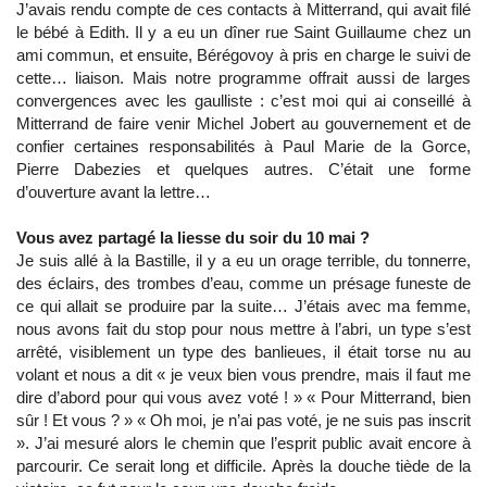
J’avais rendu compte de ces contacts à Mitterrand, qui avait filé
le bébé à Edith. Il y a eu un dîner rue Saint Guillaume chez un
ami commun, et ensuite, Bérégovoy à pris en charge le suivi de
cette… liaison. Mais notre programme offrait aussi de larges
convergences avec les gaulliste : c’est moi qui ai conseillé à
Mitterrand de faire venir Michel Jobert au gouvernement et de
confier certaines responsabilités à Paul Marie de la Gorce,
Pierre Dabezies et quelques autres. C’était une forme
d’ouverture avant la lettre…
Vous avez partagé la liesse du soir du 10 mai ?
Je suis allé à la Bastille, il y a eu un orage terrible, du tonnerre,
des éclairs, des trombes d’eau, comme un présage funeste de
ce qui allait se produire par la suite… J’étais avec ma femme,
nous avons fait du stop pour nous mettre à l’abri, un type s’est
arrêté, visiblement un type des banlieues, il était torse nu au
volant et nous a dit « je veux bien vous prendre, mais il faut me
dire d’abord pour qui vous avez voté ! » « Pour Mitterrand, bien
sûr ! Et vous ? » « Oh moi, je n’ai pas voté, je ne suis pas inscrit
». J’ai mesuré alors le chemin que l’esprit public avait encore à
parcourir. Ce serait long et difficile. Après la douche tiède de la